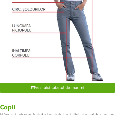
Vezi aici tabelul de marimi
Copii
Măsurați circumferința bustului, a taliei și a șoldurilor pe