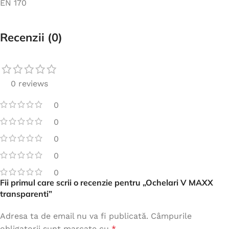
EN 170
Recenzii (0)
0 reviews
0
0
0
0
0
Fii primul care scrii o recenzie pentru „Ochelari V MAXX
transparenti”
Adresa ta de email nu va fi publicată.
Câmpurile
obligatorii sunt marcate cu
*