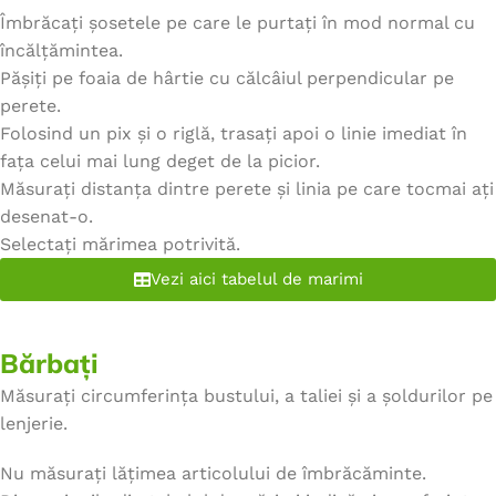
Îmbrăcați șosetele pe care le purtați în mod normal cu
încălțămintea.
Pășiți pe foaia de hârtie cu călcâiul perpendicular pe
perete.
Folosind un pix și o riglă, trasați apoi o linie imediat în
fața celui mai lung deget de la picior.
Măsurați distanța dintre perete și linia pe care tocmai ați
desenat-o.
Selectați mărimea potrivită.
Vezi aici tabelul de marimi
Bărbați
Măsurați circumferința bustului, a taliei și a șoldurilor pe
lenjerie.
Nu măsurați lățimea articolului de îmbrăcăminte.