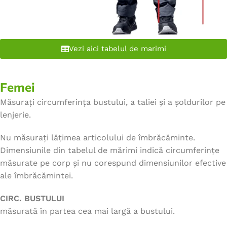
Vezi aici tabelul de marimi
Femei
Măsurați circumferința bustului, a taliei și a șoldurilor pe
lenjerie.
Nu măsurați lățimea articolului de îmbrăcăminte.
Dimensiunile din tabelul de mărimi indică circumferințe
măsurate pe corp și nu corespund dimensiunilor efective
ale îmbrăcămintei.
CIRC. BUSTULUI
măsurată în partea cea mai largă a bustului.