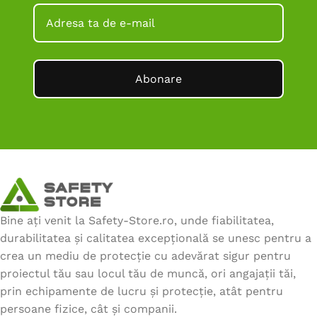
Abonare
Bine ați venit la Safety-Store.ro, unde fiabilitatea,
durabilitatea și calitatea excepțională se unesc pentru a
crea un mediu de protecție cu adevărat sigur pentru
proiectul tău sau locul tău de muncă, ori angajații tăi,
prin echipamente de lucru și protecție, atât pentru
persoane fizice, cât și companii.