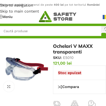
Skip to navigation
Transport gratuit
la comenzi de peste
400 lei
pe tot teritoriul
României
Skip to main content
Meniu
Prima pagină
/
Protecție pentru ochi
/
Ochelari de protecție
Ochelari V MAXX
transparenti
SKU:
E5010
121,00
lei
Stoc epuizat
Compara
Faceți click pentru a mări