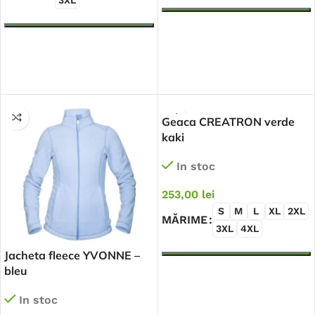
3XL
SELECTEAZĂ OPȚIUNILE
SELECTEAZĂ OPȚIUNILE
Geaca CREATRON verde
kaki
In stoc
253,00
lei
S
M
L
XL
2XL
MĂRIME
3XL
4XL
Jacheta fleece YVONNE –
bleu
In stoc
SELECTEAZĂ OPȚIUNILE