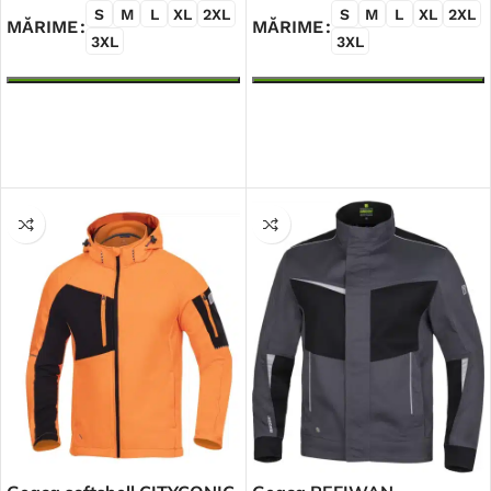
S
M
L
XL
2XL
S
M
L
XL
2XL
MĂRIME
MĂRIME
3XL
3XL
SELECTEAZĂ OPȚIUNILE
SELECTEAZĂ OPȚIUNILE