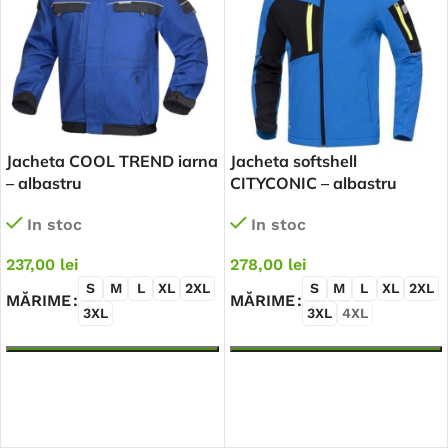
Jacheta COOL TREND iarna
Jacheta softshell
– albastru
CITYCONIC – albastru
In stoc
In stoc
237,00
lei
278,00
lei
S
M
L
XL
2XL
S
M
L
XL
2XL
MĂRIME
MĂRIME
3XL
3XL
4XL
SELECTEAZĂ OPȚIUNILE
SELECTEAZĂ OPȚIUNILE