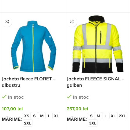
SELECTEAZĂ OPȚIUNILE
SELECTEAZĂ OPȚIUNILE
Jacheta fleece FLORET –
Jacheta FLEECE SIGNAL –
albastru
galben
In stoc
In stoc
107,00
lei
257,00
lei
XS
S
M
L
XL
S
M
L
XL
2XL
MĂRIME
MĂRIME
2XL
3XL