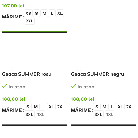
107,00
lei
XS
S
M
L
XL
MĂRIME
2XL
SELECTEAZĂ OPȚIUNILE
Geaca SUMMER rosu
Geaca SUMMER negru
In stoc
In stoc
188,00
lei
188,00
lei
S
M
L
XL
2XL
S
M
L
XL
2XL
MĂRIME
MĂRIME
3XL
4XL
3XL
4XL