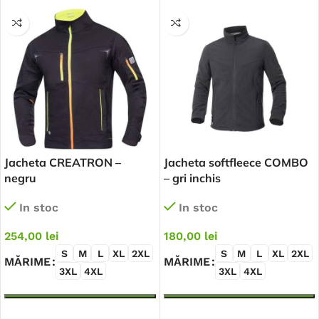
Jacheta CREATRON –
Jacheta softfleece COMBO
negru
– gri inchis
In stoc
In stoc
254,00
lei
180,00
lei
S
M
L
XL
2XL
S
M
L
XL
2XL
MĂRIME
MĂRIME
3XL
4XL
3XL
4XL