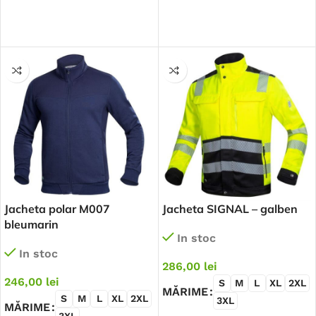
SELECTEAZĂ OPȚIUNILE
SELECTEAZĂ OPȚIUNILE
Jacheta polar M007
Jacheta SIGNAL – galben
bleumarin
In stoc
In stoc
286,00
lei
246,00
lei
S
M
L
XL
2XL
MĂRIME
S
M
L
XL
2XL
3XL
MĂRIME