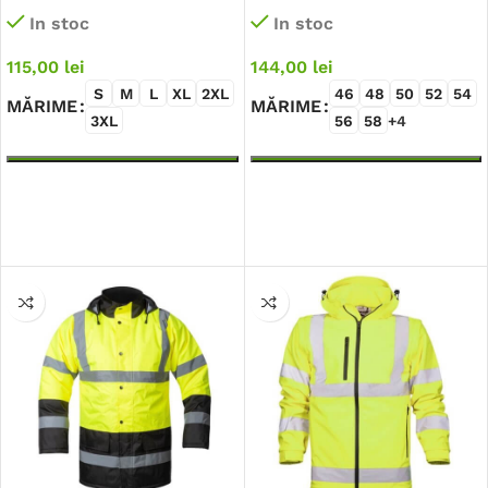
In stoc
In stoc
115,00
lei
144,00
lei
S
M
L
XL
2XL
46
48
50
52
54
MĂRIME
MĂRIME
3XL
56
58
+4
SELECTEAZĂ OPȚIUNILE
SELECTEAZĂ OPȚIUNILE