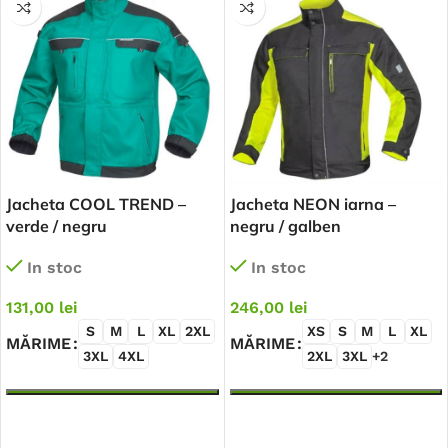
Jacheta COOL TREND –
Jacheta NEON iarna –
verde / negru
negru / galben
In stoc
In stoc
131,00
lei
246,00
lei
S
M
L
XL
2XL
XS
S
M
L
XL
MĂRIME
MĂRIME
3XL
4XL
2XL
3XL
+2