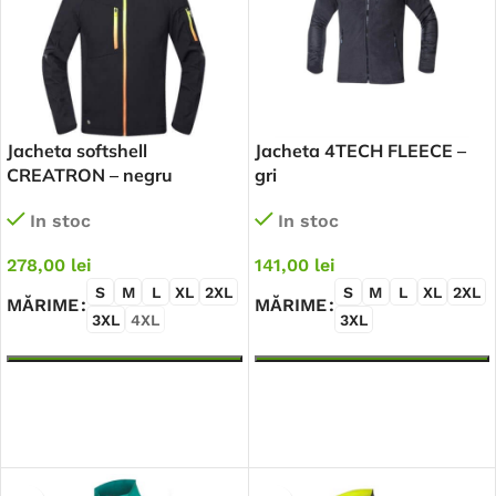
Jacheta softshell
Jacheta 4TECH FLEECE –
CREATRON – negru
gri
In stoc
In stoc
278,00
lei
141,00
lei
S
M
L
XL
2XL
S
M
L
XL
2XL
MĂRIME
MĂRIME
3XL
4XL
3XL
SELECTEAZĂ OPȚIUNILE
SELECTEAZĂ OPȚIUNILE