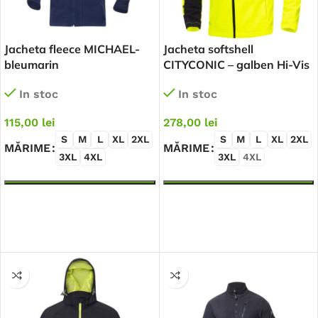
Jacheta fleece MICHAEL-
Jacheta softshell
bleumarin
CITYCONIC – galben Hi-Vis
In stoc
In stoc
115,00
lei
278,00
lei
S
M
L
XL
2XL
S
M
L
XL
2XL
MĂRIME
MĂRIME
3XL
4XL
3XL
4XL
SELECTEAZĂ OPȚIUNILE
SELECTEAZĂ OPȚIUNILE