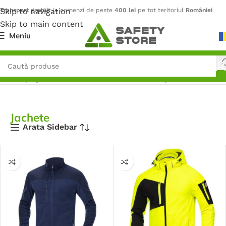
Skip to navigation
Transport gratuit
la comenzi de peste
400 lei
pe tot teritoriul
României
Skip to main content
Meniu
Prima pagină
/
Îmbrăcăminte
/
Jachete
/
Pagina 2
Jachete
Arata Sidebar