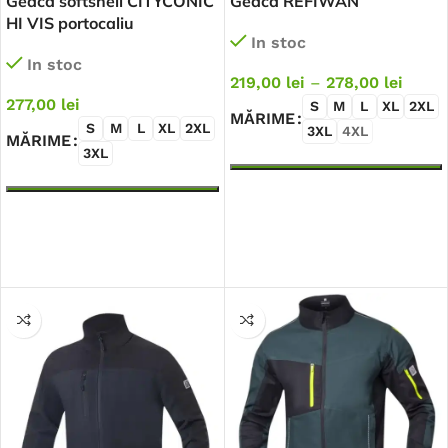
Geaca softshell CITYCONIC
Geaca REFIWAN
HI VIS portocaliu
In stoc
In stoc
219,00
lei
–
278,00
lei
277,00
lei
S
M
L
XL
2XL
MĂRIME
S
M
L
XL
2XL
3XL
4XL
MĂRIME
3XL
SELECTEAZĂ OPȚIUNILE
SELECTEAZĂ OPȚIUNILE