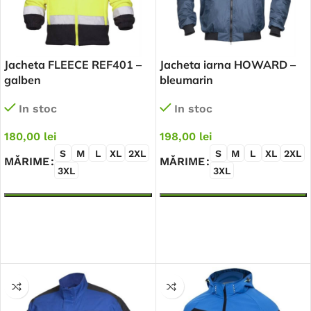
Jacheta FLEECE REF401 –
Jacheta iarna HOWARD –
galben
bleumarin
In stoc
In stoc
180,00
lei
198,00
lei
S
M
L
XL
2XL
S
M
L
XL
2XL
MĂRIME
MĂRIME
3XL
3XL
SELECTEAZĂ OPȚIUNILE
SELECTEAZĂ OPȚIUNILE