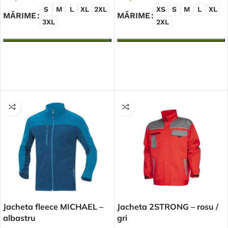
S
M
L
XL
2XL
XS
S
M
L
XL
MĂRIME
MĂRIME
3XL
2XL
SELECTEAZĂ OPȚIUNILE
SELECTEAZĂ OPȚIUNILE
Jacheta fleece MICHAEL –
Jacheta 2STRONG – rosu /
albastru
gri