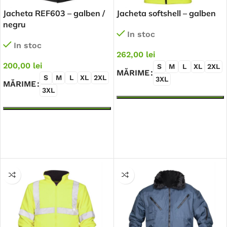
Jacheta REF603 – galben /
Jacheta softshell – galben
negru
In stoc
In stoc
262,00
lei
200,00
lei
S
M
L
XL
2XL
MĂRIME
S
M
L
XL
2XL
3XL
MĂRIME
3XL
SELECTEAZĂ OPȚIUNILE
SELECTEAZĂ OPȚIUNILE