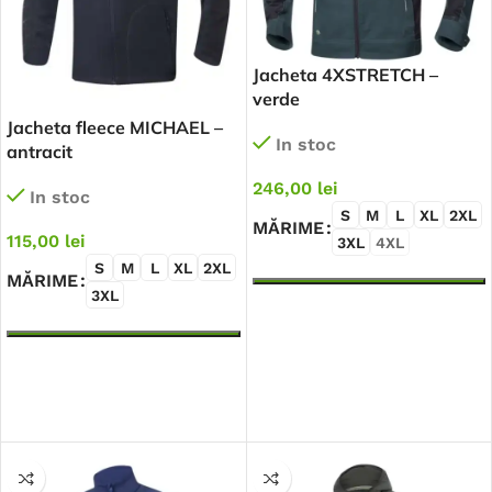
Jacheta 4XSTRETCH –
verde
Jacheta fleece MICHAEL –
In stoc
antracit
246,00
lei
In stoc
S
M
L
XL
2XL
MĂRIME
115,00
lei
3XL
4XL
S
M
L
XL
2XL
MĂRIME
3XL
SELECTEAZĂ OPȚIUNILE
SELECTEAZĂ OPȚIUNILE