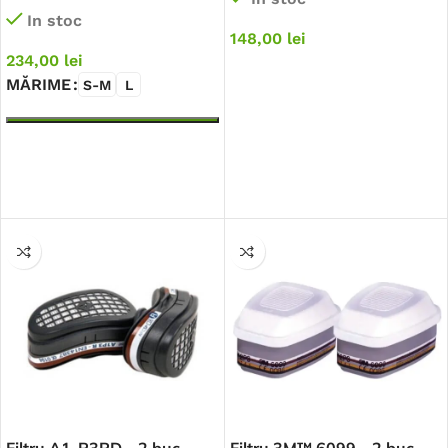
In stoc
148,00
lei
234,00
lei
MĂRIME
S-M
L
ADAUGĂ ÎN COȘ
SELECTEAZĂ OPȚIUNILE
Filtru A1-P3RD – 2 buc.
Filtru 3M™ 6099 – 2 buc.