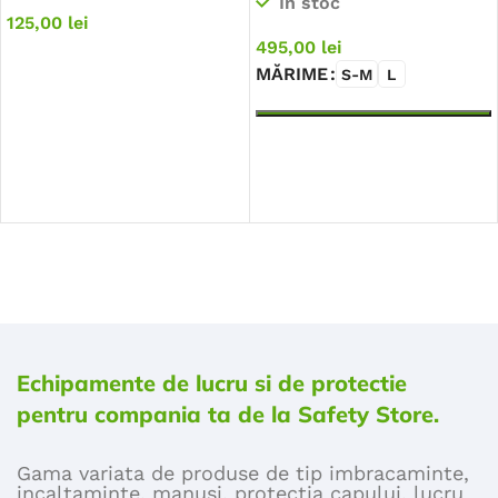
In stoc
125,00
lei
495,00
lei
MĂRIME
S-M
L
ADAUGĂ ÎN COȘ
SELECTEAZĂ OPȚIUNILE
Echipamente de lucru si de protectie
pentru compania ta de la Safety Store.
Gama variata de produse de tip imbracaminte,
incaltaminte, manusi, protectia capului, lucru