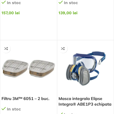
In stoc
In stoc
157,00
lei
139,00
lei
ADAUGĂ ÎN COȘ
ADAUGĂ ÎN COȘ
Filtru 3M™ 6051 – 2 buc.
Masca integrala Elipse
Integra® ABE1P3 echipata
In stoc
cu filtre