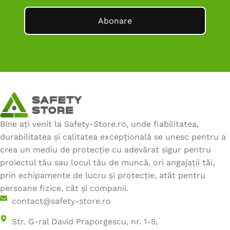
Descopera toate
echipamente de lucru
sau
sisteme
Abonare
de protectie.
Bine ați venit la Safety-Store.ro, unde fiabilitatea,
durabilitatea și calitatea excepțională se unesc pentru a
crea un mediu de protecție cu adevărat sigur pentru
proiectul tău sau locul tău de muncă, ori angajații tăi,
prin echipamente de lucru și protecție, atât pentru
persoane fizice, cât și companii.
contact@safety-store.ro
Str. G-ral David Praporgescu, nr. 1-5,