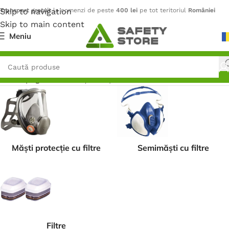
Skip to navigation
Transport gratuit
la comenzi de peste
400 lei
pe tot teritoriul
României
Skip to main content
Meniu
Prima pagină
/
Protecție respiratorie
Măști protecție cu filtre
Semimăști cu filtre
Filtre