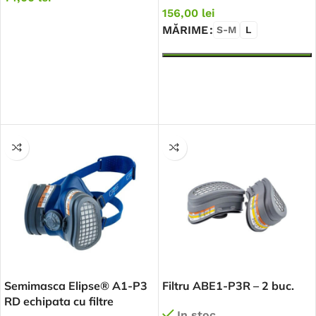
156,00
lei
MĂRIME
S-M
L
ADAUGĂ ÎN COȘ
SELECTEAZĂ OPȚIUNILE
Semimasca Elipse® A1-P3
Filtru ABE1-P3R – 2 buc.
RD echipata cu filtre
In stoc