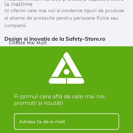
la inaltime
Iti oferim cele mai noi si moderne tipuri de produse
si siteme de protectie pentru persoane fizice sau
companii.
Design si Inovatie de la Safety-Store.ro
Citeste Mai Mult
Majoritatea produselor comercializate de safety
store sunt certificate ISO si TUV Calitate
Descopera
toate produsele noastre.
De ce echipamente de lucru si de protectie de la
safety store?
Fi primul care află de cele mai noi
Toate echipamentele de lucru si de protectie
promoții și noutăți
vandute de catre site-ul nostru sunt eficiente si
rezistente, si certificate. Avem zeci de produse de
protectie si siguranta in lucru, sitluri diferite pentru
fiecare. Alegerea este a ta, ce mai astepti?