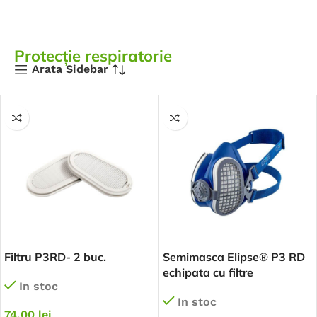
Protecție respiratorie
Arata Sidebar
Filtru P3RD- 2 buc.
Semimasca Elipse® P3 RD
echipata cu filtre
In stoc
In stoc
74,00
lei