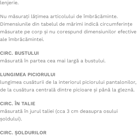
lenjerie.
Nu măsurați lățimea articolului de îmbrăcăminte.
Dimensiunile din tabelul de mărimi indică circumferințe
măsurate pe corp și nu corespund dimensiunilor efective
ale îmbrăcămintei.
CIRC. BUSTULUI
măsurată în partea cea mai largă a bustului.
LUNGIMEA PICIORULUI
lungimea cusăturii de la interiorul piciorului pantalonilor,
de la cusătura centrală dintre picioare și până la gleznă.
CIRC. ÎN TALIE
măsurată în jurul taliei (cca 3 cm deasupra osului
șoldului).
CIRC. ȘOLDURILOR