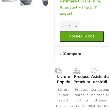
Estimare livrare:
luni,
10 august - marți, 11
august
ADAUGĂ ÎN COȘ
Compara
Livrare
Produse
Asistenta
Rapida
Premium
achizitii
Livrare
Produse
Contactea
curier
durabile
ne daca ai
rapid
in timp
intrebari
Produs disponibil și în SEAP. Solicită