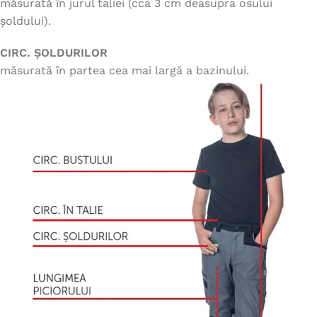
măsurată în jurul taliei (cca 3 cm deasupra osului
șoldului).
CIRC. ȘOLDURILOR
măsurată în partea cea mai largă a bazinului.