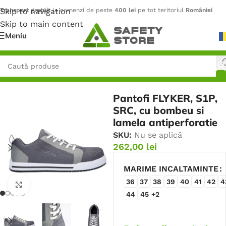
Skip to navigation
Transport gratuit
la comenzi de peste
400 lei
pe tot teritoriul
României
Skip to main content
Meniu
Prima pagină
/
Încălțăminte
/
Pantofi
Pantofi FLYKER, S1P,
SRC, cu bombeu si
lamela antiperforatie
SKU:
Nu se aplică
262,00
lei
MARIME INCALTAMINTE
36
37
38
39
40
41
42
4
Faceți click pentru a mări
44
45
+2