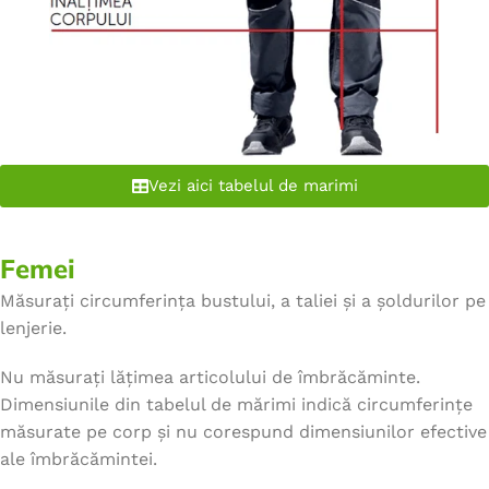
Vezi aici tabelul de marimi
Femei
Măsurați circumferința bustului, a taliei și a șoldurilor pe
lenjerie.
Nu măsurați lățimea articolului de îmbrăcăminte.
Dimensiunile din tabelul de mărimi indică circumferințe
măsurate pe corp și nu corespund dimensiunilor efective
ale îmbrăcămintei.