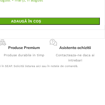
august - marți, 11 august
ADAUGĂ ÎN COȘ
Produse Premium
Asistenta achizitii
Produse durabile in timp
Contacteaza-ne daca ai
intrebari
i în SEAP. Solicită listarea aici sau în notele de comandă.
Produse Populare
Vesta fleece MARTIN - rosu