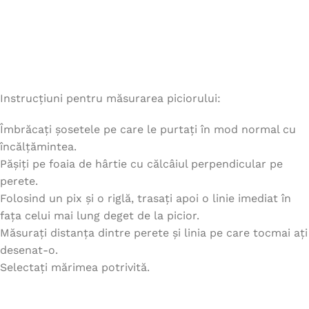
Instrucțiuni pentru măsurarea piciorului:
Îmbrăcați șosetele pe care le purtați în mod normal cu
încălțămintea.
Pășiți pe foaia de hârtie cu călcâiul perpendicular pe
perete.
Folosind un pix și o riglă, trasați apoi o linie imediat în
fața celui mai lung deget de la picior.
Măsurați distanța dintre perete și linia pe care tocmai ați
desenat-o.
Selectați mărimea potrivită.