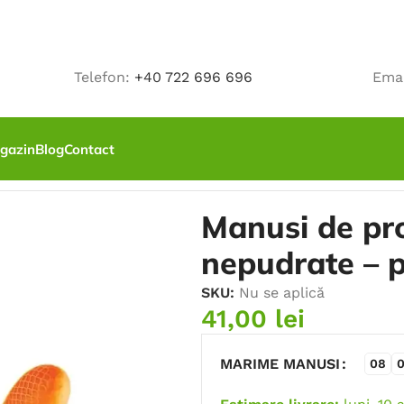
Telefon:
+40 722 696 696
Ema
gazin
Blog
Contact
 de protectie GRIPPAZ din nitril nepudrate – portocaliu
Manusi de pro
nepudrate – p
SKU:
Nu se aplică
41,00
lei
MARIME MANUSI
08