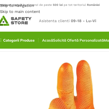
ransport gratuit
Skip to navigation
la comenzi de peste
500 lei
pe tot teritoriul
României
Skip to main content
Asistenta clienti
09-18 - Lu-Vi
Categorii Produse
Acasă
Solicită Ofertă Personalizată
Ma
Prima pagină
/
Mănuși
/
Mănuși de Unică Folosință
/
Manusi