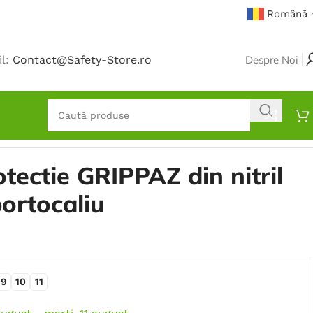
Română
il:
Contact@Safety-Store.ro
Despre Noi
tectie GRIPPAZ din nitril
ortocaliu
09
10
11