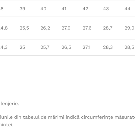
38
39
40
41
42
43
44
24,8
25,5
26,2
27,0
27,6
28,7
29,0
24,3
25
25,7
26,5
27,1
28,3
28,5
lenjerie.
unile din tabelul de mărimi indică circumferințe măsurat
intei.