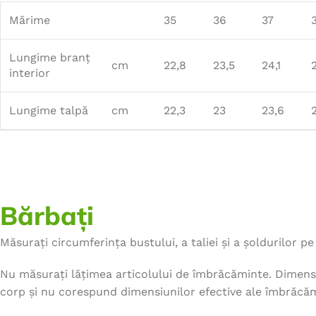
Mărime
35
36
37
Lungime branț
cm
22,8
23,5
24,1
interior
Lungime talpă
cm
22,3
23
23,6
Bărbați
Măsurați circumferința bustului, a taliei și a șoldurilor pe 
Nu măsurați lățimea articolului de îmbrăcăminte. Dimensi
corp și nu corespund dimensiunilor efective ale îmbrăcăm