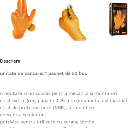
Jachete
Hanorace
Veste
Tricouri
Pelerine
Costume
Descriere
Combinezoane
Halate
unitate de vanzare: 1 pachet de 50 buc
Șorțuri
Fleece
o noutate si un succes pentru mecanici și montatori
strat extra gros, pana la 0,26 mm (in punctul cel mai inal
Accesorii
strat de protectie nitril (NBR), fara pulbere
aderenta excelenta
potrivite pentru utilizare cu ecrane tactile