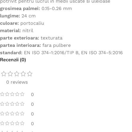
potrivit pentru lucrul in medii uscate si uleioase
grosimea palmei:
0.15-0.26 mm
lungime:
24 cm
culoare:
portocaliu
material:
nitril
parte exterioara:
texturata
partea interioara:
fara pulbere
standard:
EN ISO 374-1:2016/TIP B, EN ISO 374-5:2016
Recenzii (0)
0 reviews
0
0
0
0