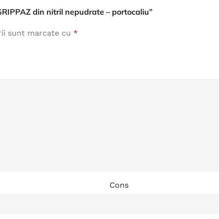
 GRIPPAZ din nitril nepudrate – portocaliu”
rii sunt marcate cu
*
Cons