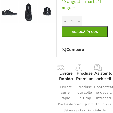
10 august - marți, 11
august
ADAUGĂ ÎN COȘ
Compara
Livrare
Produse
Asistenta
Rapida
Premium
achizitii
Livrare
Produse
Contactea
curier
durabile
ne daca ai
rapid
in timp
intrebari
Produs disponibil și în SEAP. Solicită
listarea aici sau în notele de