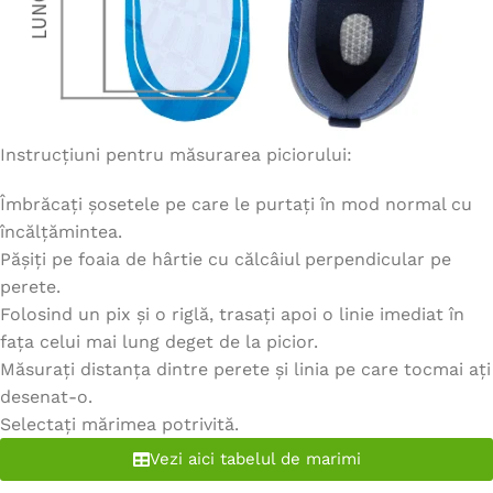
Instrucțiuni pentru măsurarea piciorului:
Îmbrăcați șosetele pe care le purtați în mod normal cu
încălțămintea.
Pășiți pe foaia de hârtie cu călcâiul perpendicular pe
perete.
Folosind un pix și o riglă, trasați apoi o linie imediat în
fața celui mai lung deget de la picior.
Măsurați distanța dintre perete și linia pe care tocmai ați
desenat-o.
Selectați mărimea potrivită.
Vezi aici tabelul de marimi