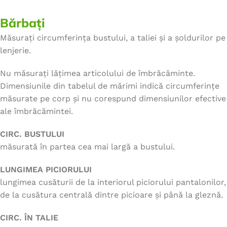
Bărbați
Măsurați circumferința bustului, a taliei și a șoldurilor pe
lenjerie.
Nu măsurați lățimea articolului de îmbrăcăminte.
Dimensiunile din tabelul de mărimi indică circumferințe
măsurate pe corp și nu corespund dimensiunilor efective
ale îmbrăcămintei.
CIRC. BUSTULUI
măsurată în partea cea mai largă a bustului.
LUNGIMEA PICIORULUI
lungimea cusăturii de la interiorul piciorului pantalonilor,
de la cusătura centrală dintre picioare și până la gleznă.
CIRC. ÎN TALIE