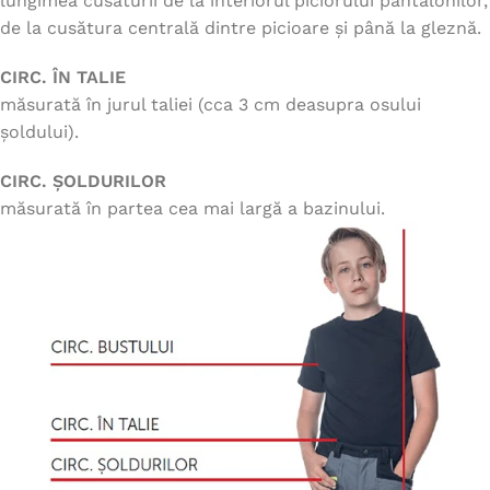
lungimea cusăturii de la interiorul piciorului pantalonilor,
de la cusătura centrală dintre picioare și până la gleznă.
CIRC. ÎN TALIE
măsurată în jurul taliei (cca 3 cm deasupra osului
șoldului).
CIRC. ȘOLDURILOR
măsurată în partea cea mai largă a bazinului.