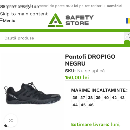
Skip to navigation
Transport gratuit
la comenzi de peste
400 lei
pe tot teritoriul
României
Skip to main content
Meniu
Prima pagină
/
Încălțăminte
/
Pantofi
Pantofi DROPIGO
NEGRU
SKU:
Nu se aplică
150,00
lei
MARIME INCALTAMINTE
36
37
38
39
40
42
43
44
45
46
Faceți click pentru a mări
Estimare livrare:
luni,