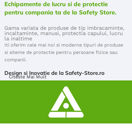
Echipamente de lucru si de protectie
pentru compania ta de la Safety Store.
Gama variata de produse de tip imbracaminte,
incaltaminte, manusi, protectia capului, lucru
la inaltime
Iti oferim cele mai noi si moderne tipuri de produse
si siteme de protectie pentru persoane fizice sau
companii.
Design si Inovatie de la Safety-Store.ro
Citeste Mai Mult
Majoritatea produselor comercializate de safety
store sunt certificate ISO si TUV Calitate
Descopera
toate produsele noastre.
De ce echipamente de lucru si de protectie de la
safety store?