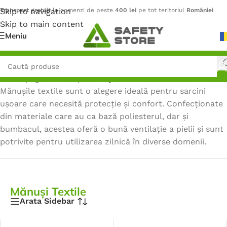
Skip to navigation
Transport gratuit
la comenzi de peste
400 lei
pe tot teritoriul
României
Skip to main content
Meniu
Prima pagină
/
Mănuși
/
Mănuși Textile
Mănușile textile sunt o alegere ideală pentru sarcini
ușoare care necesită protecție și confort. Confecționate
din materiale care au ca bază poliesterul, dar și
bumbacul, acestea oferă o bună ventilație a pielii și sunt
potrivite pentru utilizarea zilnică în diverse domenii.
Mănuși Textile
Arata Sidebar