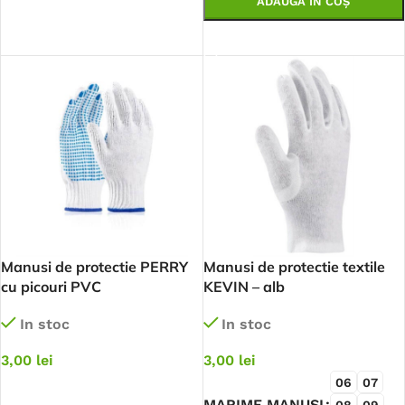
ADAUGĂ ÎN COȘ
SELECTEAZĂ OPȚIUNILE
Manusi de protectie PERRY
Manusi de protectie textile
cu picouri PVC
KEVIN – alb
In stoc
In stoc
3,00
lei
3,00
lei
06
07
ADAUGĂ ÎN COȘ
MARIME MANUSI
08
09