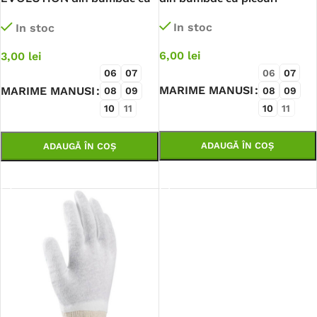
picouri
In stoc
In stoc
6,00
lei
3,00
lei
06
07
06
07
MARIME MANUSI
MARIME MANUSI
08
09
08
09
10
11
10
11
ADAUGĂ ÎN COȘ
ADAUGĂ ÎN COȘ
SELECTEAZĂ OPȚIUNILE
SELECTEAZĂ OPȚIUNILE