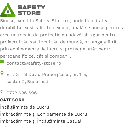
Toate echipamentele de lucru si de protectie
vandute de catre site-ul nostru sunt eficiente si
rezistente, si certificate. Avem zeci de produse de
Bine ați venit la Safety-Store.ro, unde fiabilitatea,
protectie si siguranta in lucru, sitluri diferite pentru
durabilitatea și calitatea excepțională se unesc pentru a
fiecare. Alegerea este a ta, ce mai astepti?
crea un mediu de protecție cu adevărat sigur pentru
Descopera toate
echipamente de lucru
sau
sisteme
proiectul tău sau locul tău de muncă, ori angajații tăi,
de protectie.
prin echipamente de lucru și protecție, atât pentru
persoane fizice, cât și companii.
contact@safety-store.ro
Str. G-ral David Praporgescu, nr. 1-5,
sector 2, București
0722 696 696
CATEGORII
Încălțăminte de Lucru
Îmbrăcăminte și Echipamente de Lucru
Îmbrăcăminte și Încălțăminte Casual