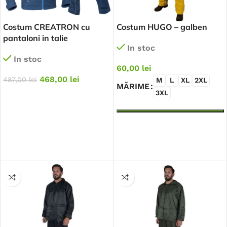
Costum CREATRON cu
Costum HUGO – galben
pantaloni in talie
In stoc
In stoc
60,00
lei
468,00
lei
487,00
lei
M
L
XL
2XL
MĂRIME
3XL
SELECTEAZĂ OPȚIUNILE
SELECTEAZĂ OPȚIUNILE