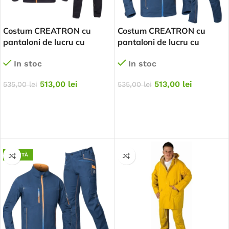
Costum CREATRON cu
Costum CREATRON cu
pantaloni de lucru cu
pantaloni de lucru cu
pieptar – negru
pieptar
In stoc
In stoc
513,00
lei
513,00
lei
535,00
lei
535,00
lei
SELECTEAZĂ OPȚIUNILE
SELECTEAZĂ OPȚIUNILE
OFERTĂ