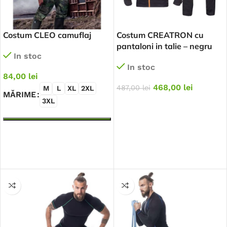
Costum CLEO camuflaj
Costum CREATRON cu
pantaloni in talie – negru
In stoc
In stoc
84,00
lei
468,00
lei
487,00
lei
M
L
XL
2XL
MĂRIME
3XL
SELECTEAZĂ OPȚIUNILE
SELECTEAZĂ OPȚIUNILE