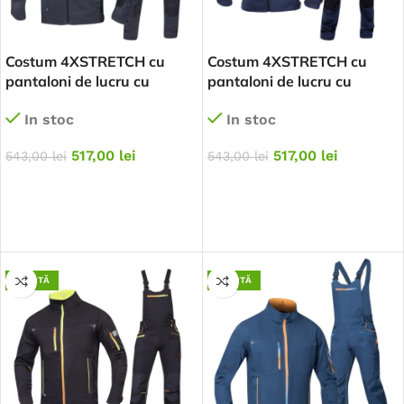
Costum 4XSTRETCH cu
Costum 4XSTRETCH cu
pantaloni de lucru cu
pantaloni de lucru cu
pieptar – gri inchis
pieptar – bleumarin
In stoc
In stoc
517,00
lei
517,00
lei
543,00
lei
543,00
lei
SELECTEAZĂ OPȚIUNILE
SELECTEAZĂ OPȚIUNILE
OFERTĂ
OFERTĂ