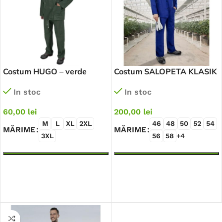
Costum HUGO – verde
Costum SALOPETA KLASIK
In stoc
In stoc
60,00
lei
200,00
lei
M
L
XL
2XL
46
48
50
52
54
MĂRIME
MĂRIME
3XL
56
58
+4
SELECTEAZĂ OPȚIUNILE
SELECTEAZĂ OPȚIUNILE