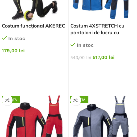
Costum funcțional AKEREC
Costum 4XSTRETCH cu
pantaloni de lucru cu
In stoc
pieptar – albastru
In stoc
179,00
lei
517,00
lei
543,00
lei
SELECTEAZĂ OPȚIUNILE
SELECTEAZĂ OPȚIUNILE
OFERTĂ
OFERTĂ