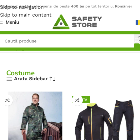
Skip to navigation
Transport gratuit
la comenzi de peste
400 lei
pe tot teritoriul
României
Skip to main content
Meniu
Prima pagină
/
Îmbrăcăminte
/
Costume
Costume
Arata Sidebar
OFERTĂ