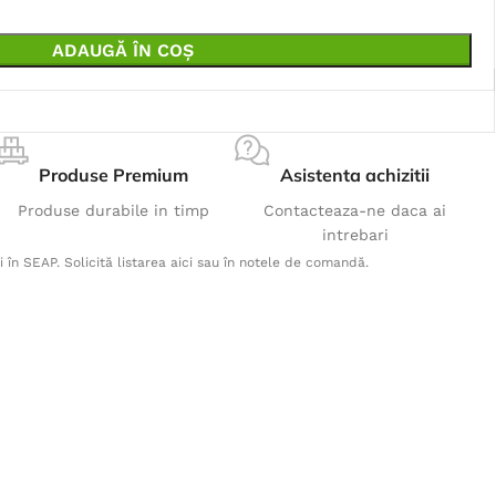
ADAUGĂ ÎN COȘ
Produse Premium
Asistenta achizitii
Produse durabile in timp
Contacteaza-ne daca ai
intrebari
i în SEAP. Solicită listarea aici sau în notele de comandă.
Produse Populare
Pantaloni cu pieptar R8ED