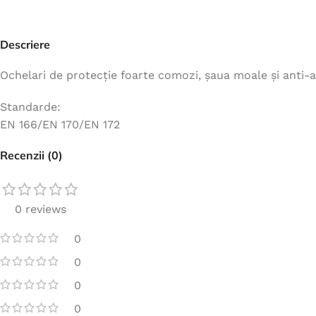
Jachete
Hanorace
Descriere
Veste
Ochelari de protecție foarte comozi, șaua moale și anti-a
Tricouri
Standarde:
Pelerine
EN 166/EN 170/EN 172
Costume
Recenzii (0)
Combinezoane
Halate
Șorțuri
0 reviews
Fleece
0
Accesorii
0
0
0