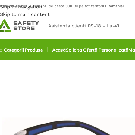
ransport gratuit
Skip to navigation
la comenzi de peste
500 lei
pe tot teritoriul
României
Skip to main content
Asistenta clienti
09-18 - Lu-Vi
Categorii Produse
Acasă
Solicită Ofertă Personalizată
Ma
Prima pagină
/
Protecție pentru ochi
/
Ochelari de protecț