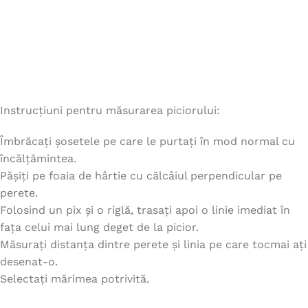
Instrucțiuni pentru măsurarea piciorului:
Îmbrăcați șosetele pe care le purtați în mod normal cu
încălțămintea.
Pășiți pe foaia de hârtie cu călcâiul perpendicular pe
perete.
Folosind un pix și o riglă, trasați apoi o linie imediat în
fața celui mai lung deget de la picior.
Măsurați distanța dintre perete și linia pe care tocmai ați
desenat-o.
Selectați mărimea potrivită.