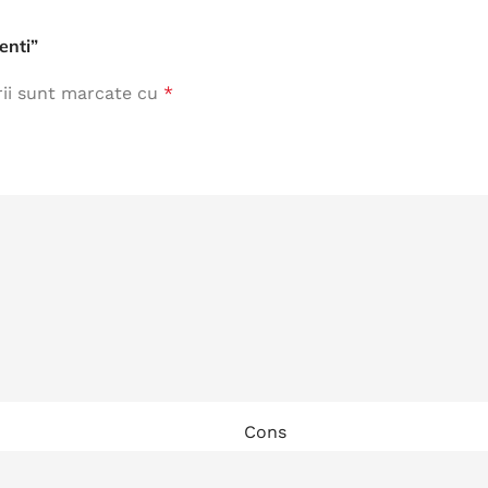
Îmbrăcăminte de Lucru
enti”
vezi produse
rii sunt marcate cu
*
Cons