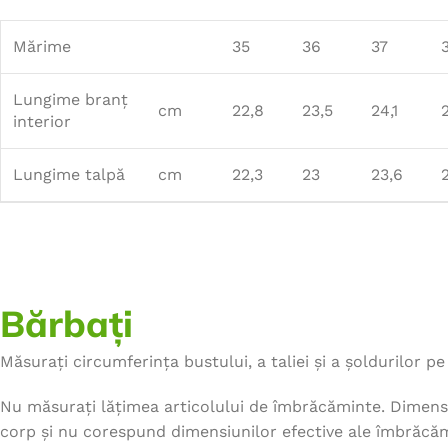
Mărime
35
36
37
Lungime branț
cm
22,8
23,5
24,1
interior
Lungime talpă
cm
22,3
23
23,6
Bărbați
Măsurați circumferința bustului, a taliei și a șoldurilor pe 
Nu măsurați lățimea articolului de îmbrăcăminte. Dimensi
corp și nu corespund dimensiunilor efective ale îmbrăcăm