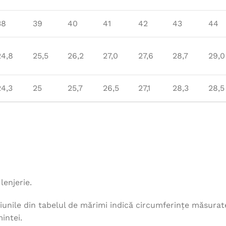
38
39
40
41
42
43
44
24,8
25,5
26,2
27,0
27,6
28,7
29,0
24,3
25
25,7
26,5
27,1
28,3
28,5
lenjerie.
unile din tabelul de mărimi indică circumferințe măsurat
intei.