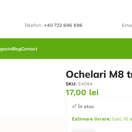
Telefon:
+40 722 696 696
Ema
gazin
Blog
Contact
ie
/
Ochelari M8 transparenti
Ochelari M8 t
SKU:
E4054
17,00
lei
În stoc
Estimare livrare:
luni, 10 