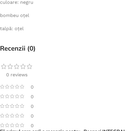
culoare: negru
bombeu oțel
talpă: oțel
Recenzii (0)
0 reviews
0
0
0
0
0