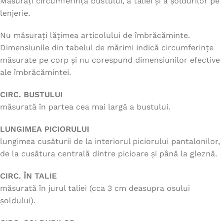
Măsurați circumferința bustului, a taliei și a șoldurilor pe
lenjerie.
Nu măsurați lățimea articolului de îmbrăcăminte.
Dimensiunile din tabelul de mărimi indică circumferințe
măsurate pe corp și nu corespund dimensiunilor efective
ale îmbrăcămintei.
CIRC. BUSTULUI
măsurată în partea cea mai largă a bustului.
LUNGIMEA PICIORULUI
lungimea cusăturii de la interiorul piciorului pantalonilor,
de la cusătura centrală dintre picioare și până la gleznă.
CIRC. ÎN TALIE
măsurată în jurul taliei (cca 3 cm deasupra osului
șoldului).