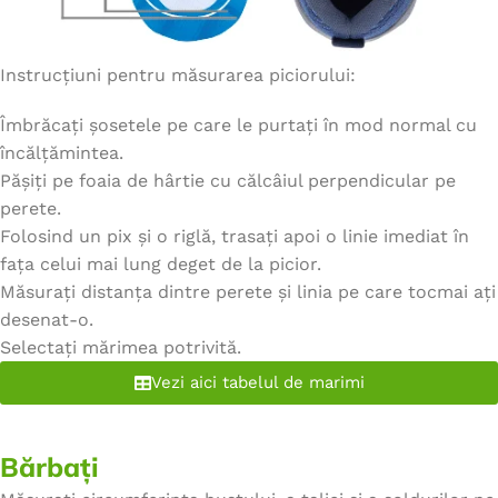
Instrucțiuni pentru măsurarea piciorului:
Îmbrăcați șosetele pe care le purtați în mod normal cu
încălțămintea.
Pășiți pe foaia de hârtie cu călcâiul perpendicular pe
perete.
Folosind un pix și o riglă, trasați apoi o linie imediat în
fața celui mai lung deget de la picior.
Măsurați distanța dintre perete și linia pe care tocmai ați
desenat-o.
Selectați mărimea potrivită.
Vezi aici tabelul de marimi
Bărbați