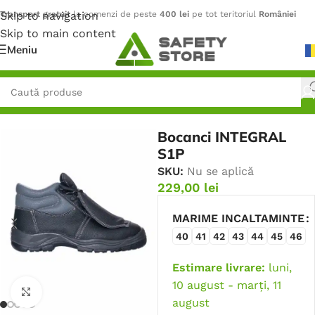
Skip to navigation
Transport gratuit
la comenzi de peste
400 lei
pe tot teritoriul
României
Skip to main content
Meniu
Prima pagină
/
Încălțăminte
/
Bocanci
Bocanci INTEGRAL
S1P
SKU:
Nu se aplică
229,00
lei
MARIME INCALTAMINTE
40
41
42
43
44
45
46
Estimare livrare:
luni,
10 august - marți, 11
Faceți click pentru a mări
august