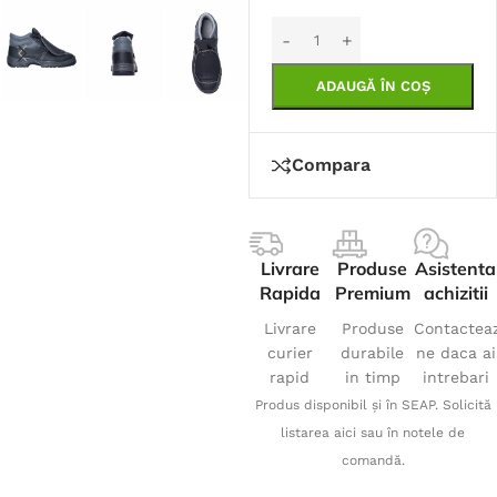
ADAUGĂ ÎN COȘ
Compara
Livrare
Produse
Asistenta
Rapida
Premium
achizitii
Livrare
Produse
Contactea
curier
durabile
ne daca ai
rapid
in timp
intrebari
Produs disponibil și în SEAP. Solicită
listarea aici sau în notele de
comandă.