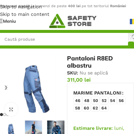
Skip to navigation
Transport gratuit
la comenzi de peste
400 lei
pe tot teritoriul
României
Skip to main content
Meniu
Prima pagină
/
Îmbrăcăminte
/
Pantaloni
Pantaloni R8ED
albastru
SKU:
Nu se aplică
311,00
lei
MARIME PANTALONI
46
48
50
52
54
56
58
60
62
64
Faceți click pentru a mări
Estimare livrare:
luni,