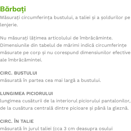
Bărbați
Măsurați circumferința bustului, a taliei și a șoldurilor pe
lenjerie.
Nu măsurați lățimea articolului de îmbrăcăminte.
Dimensiunile din tabelul de mărimi indică circumferințe
măsurate pe corp și nu corespund dimensiunilor efective
ale îmbrăcămintei.
CIRC. BUSTULUI
măsurată în partea cea mai largă a bustului.
LUNGIMEA PICIORULUI
lungimea cusăturii de la interiorul piciorului pantalonilor,
de la cusătura centrală dintre picioare și până la gleznă.
CIRC. ÎN TALIE
măsurată în jurul taliei (cca 3 cm deasupra osului