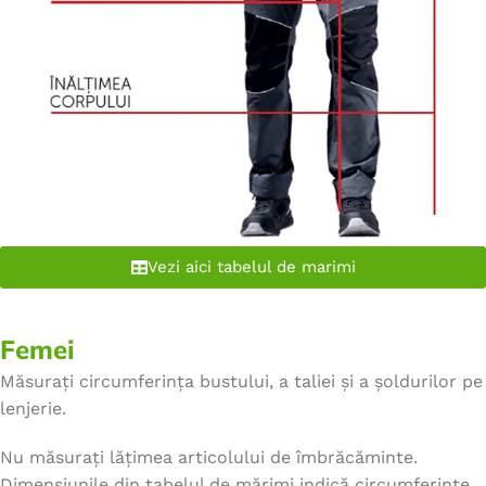
Vezi aici tabelul de marimi
Femei
Măsurați circumferința bustului, a taliei și a șoldurilor pe
lenjerie.
Nu măsurați lățimea articolului de îmbrăcăminte.
Dimensiunile din tabelul de mărimi indică circumferințe