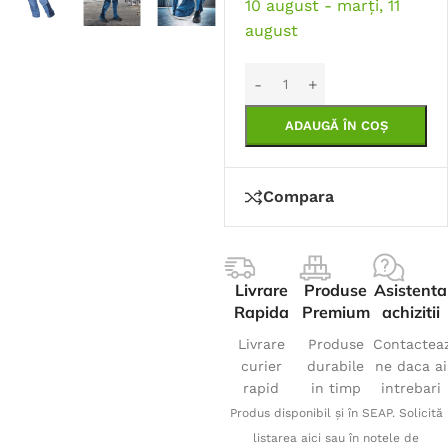
10 august - marți, 11
august
ADAUGĂ ÎN COȘ
Compara
Livrare
Produse
Asistenta
Rapida
Premium
achizitii
Livrare
Produse
Contactea
curier
durabile
ne daca ai
rapid
in timp
intrebari
Produs disponibil și în SEAP. Solicită
listarea aici sau în notele de