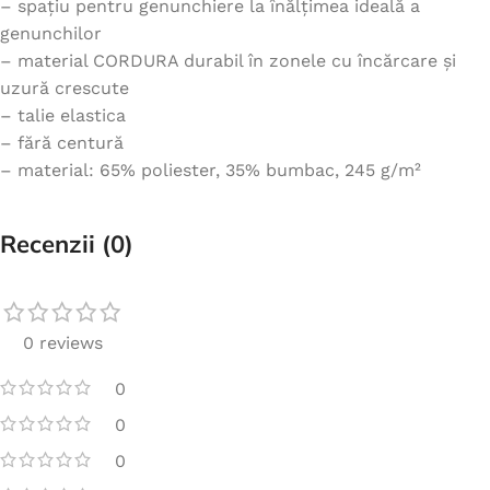
– spațiu pentru genunchiere la înălțimea ideală a
genunchilor
– material CORDURA durabil în zonele cu încărcare și
uzură crescute
– talie elastica
– fără centură
– material: 65% poliester, 35% bumbac, 245 g/m²
Recenzii (0)
0 reviews
0
0
0