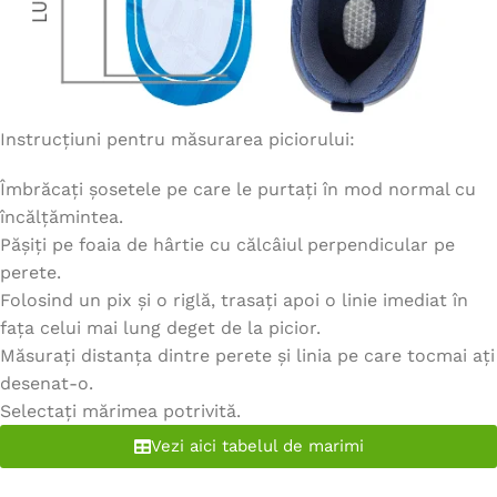
Instrucțiuni pentru măsurarea piciorului:
Îmbrăcați șosetele pe care le purtați în mod normal cu
încălțămintea.
Pășiți pe foaia de hârtie cu călcâiul perpendicular pe
perete.
Folosind un pix și o riglă, trasați apoi o linie imediat în
fața celui mai lung deget de la picior.
Măsurați distanța dintre perete și linia pe care tocmai ați
desenat-o.
Selectați mărimea potrivită.
Vezi aici tabelul de marimi