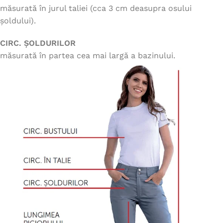
măsurată în jurul taliei (cca 3 cm deasupra osului
șoldului).
CIRC. ȘOLDURILOR
măsurată în partea cea mai largă a bazinului.