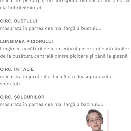
măsurate pe corp și nu corespund dimensiunilor efective
ale îmbrăcămintei.
CIRC. BUSTULUI
măsurată în partea cea mai largă a bustului.
LUNGIMEA PICIORULUI
lungimea cusăturii de la interiorul piciorului pantalonilor,
de la cusătura centrală dintre picioare și până la gleznă.
CIRC. ÎN TALIE
măsurată în jurul taliei (cca 3 cm deasupra osului
șoldului).
CIRC. ȘOLDURILOR
măsurată în partea cea mai largă a bazinului.