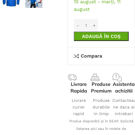
10 august - marți, 11
august
ADAUGĂ ÎN COȘ
Compara
Livrare
Produse
Asistenta
Rapida
Premium
achizitii
Livrare
Produse
Contactea
curier
durabile
ne daca ai
rapid
in timp
intrebari
Produs disponibil și în SEAP. Solicită
listarea aici sau în notele de