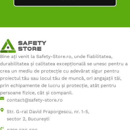
Bine ați venit la Safety-Store.ro, unde fiabilitatea,
durabilitatea și calitatea excepțională se unesc pentru a
crea un mediu de protecție cu adevărat sigur pentru
proiectul tău sau locul tău de muncă, ori angajații tăi,
prin echipamente de lucru și protecție, atât pentru
persoane fizice, cât și companii.
contact@safety-store.ro
Str. G-ral David Praporgescu, nr. 1-5,
sector 2, București