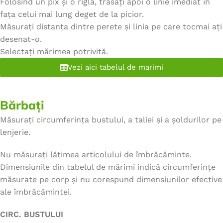
Folosind un pix și o riglă, trasați apoi o linie imediat în
fața celui mai lung deget de la picior.
Măsurați distanța dintre perete și linia pe care tocmai ați
desenat-o.
Selectați mărimea potrivită.
Vezi aici tabelul de marimi
Bărbați
Măsurați circumferința bustului, a taliei și a șoldurilor pe
lenjerie.
Nu măsurați lățimea articolului de îmbrăcăminte.
Dimensiunile din tabelul de mărimi indică circumferințe
măsurate pe corp și nu corespund dimensiunilor efective
ale îmbrăcămintei.
CIRC. BUSTULUI