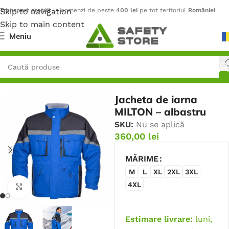
Skip to navigation
Transport gratuit
la comenzi de peste
400 lei
pe tot teritoriul
României
Skip to main content
Meniu
Prima pagină
/
Outdoor
/
Jachete
Jacheta de iarna
MILTON – albastru
SKU:
Nu se aplică
360,00
lei
MĂRIME
M
L
XL
2XL
3XL
4XL
Faceți click pentru a mări
Estimare livrare:
luni,