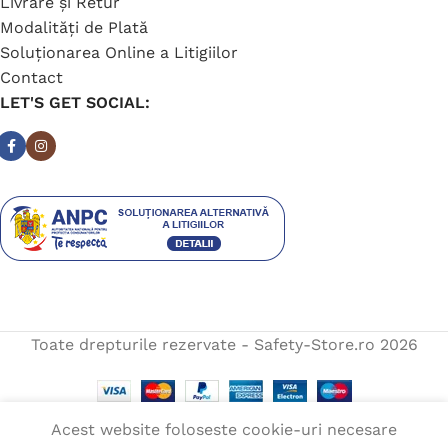
Livrare și Retur
Modalități de Plată
Soluționarea Online a Litigiilor
Contact
LET'S GET SOCIAL:
Toate drepturile rezervate - Safety-Store.ro
2026
Acest website foloseste cookie-uri necesare
Estimare livrare:
luni, 1