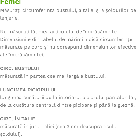
Femei
Măsurați circumferința bustului, a taliei și a șoldurilor pe
lenjerie.
Nu măsurați lățimea articolului de îmbrăcăminte.
Dimensiunile din tabelul de mărimi indică circumferințe
măsurate pe corp și nu corespund dimensiunilor efective
ale îmbrăcămintei.
CIRC. BUSTULUI
măsurată în partea cea mai largă a bustului.
LUNGIMEA PICIORULUI
lungimea cusăturii de la interiorul piciorului pantalonilor,
de la cusătura centrală dintre picioare și până la gleznă.
CIRC. ÎN TALIE
măsurată în jurul taliei (cca 3 cm deasupra osului
șoldului).