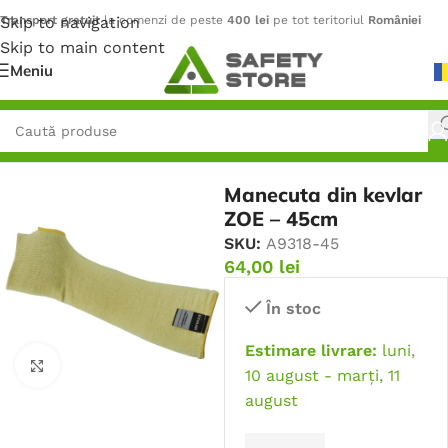
Skip to navigation
Transport gratuit
la comenzi de peste
400 lei
pe tot teritoriul
României
Skip to main content
Meniu
Prima pagină
/
Mănuși
/
Mânecuțe
Manecuta din kevlar
ZOE – 45cm
SKU:
A9318-45
64,00
lei
În stoc
Estimare livrare:
luni,
Faceți click pentru a mări
10 august - marți, 11
august