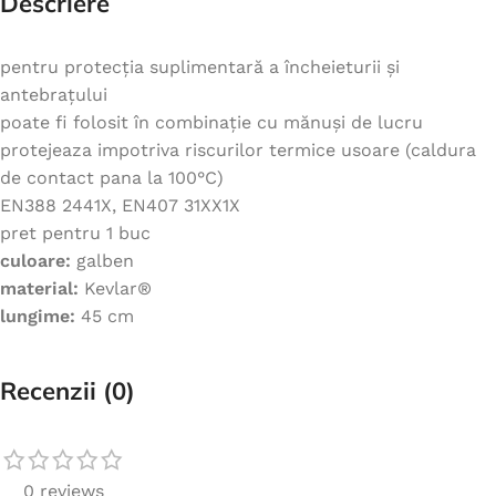
Descriere
pentru protecția suplimentară a încheieturii și
antebrațului
poate fi folosit în combinație cu mănuși de lucru
protejeaza impotriva riscurilor termice usoare (caldura
de contact pana la 100°C)
EN388 2441X, EN407 31XX1X
pret pentru 1 buc
culoare:
galben
material:
Kevlar®
lungime:
45 cm
Recenzii (0)
0 reviews