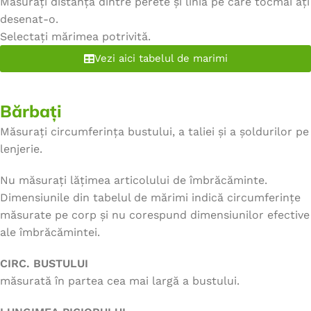
Măsurați distanța dintre perete și linia pe care tocmai ați
desenat-o.
Selectați mărimea potrivită.
Vezi aici tabelul de marimi
Bărbați
Măsurați circumferința bustului, a taliei și a șoldurilor pe
lenjerie.
Nu măsurați lățimea articolului de îmbrăcăminte.
Dimensiunile din tabelul de mărimi indică circumferințe
măsurate pe corp și nu corespund dimensiunilor efective
ale îmbrăcămintei.
CIRC. BUSTULUI
măsurată în partea cea mai largă a bustului.