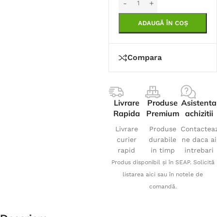
ADAUGĂ ÎN COȘ
Compara
Livrare
Produse
Asistenta
Rapida
Premium
achizitii
Livrare
Produse
Contactea
curier
durabile
ne daca ai
rapid
in timp
intrebari
Produs disponibil și în SEAP. Solicită
listarea aici sau în notele de
comandă.