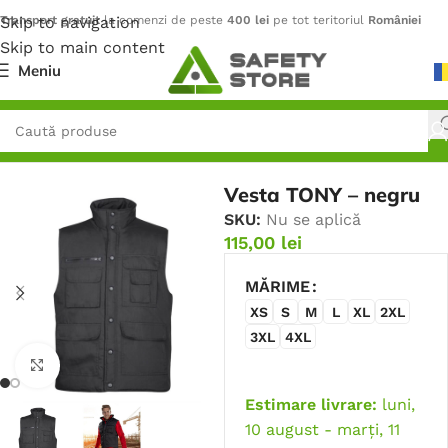
Skip to navigation
Transport gratuit
la comenzi de peste
400 lei
pe tot teritoriul
României
Skip to main content
Meniu
Prima pagină
/
Outdoor
/
Veste
Vesta TONY – negru
SKU:
Nu se aplică
115,00
lei
MĂRIME
XS
S
M
L
XL
2XL
3XL
4XL
Faceți click pentru a mări
Estimare livrare:
luni,
10 august - marți, 11