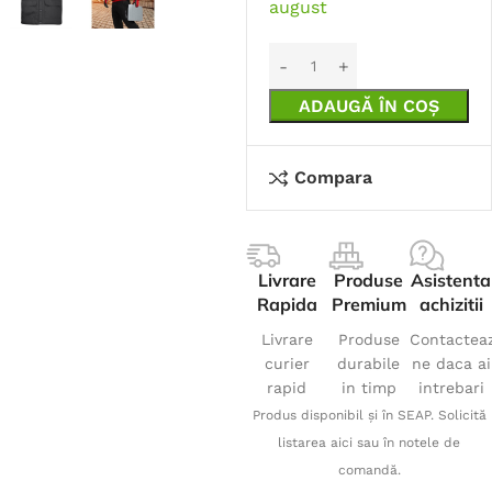
august
ADAUGĂ ÎN COȘ
Compara
Livrare
Produse
Asistenta
Rapida
Premium
achizitii
Livrare
Produse
Contactea
curier
durabile
ne daca ai
rapid
in timp
intrebari
Produs disponibil și în SEAP. Solicită
listarea aici sau în notele de
comandă.