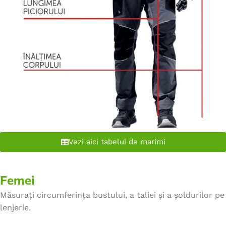
Vezi aici tabelul de marimi
Femei
Măsurați circumferința bustului, a taliei și a șoldurilor pe
lenjerie.