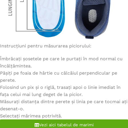
Instrucțiuni pentru măsurarea piciorului:
Îmbrăcați șosetele pe care le purtați în mod normal cu
încălțămintea.
Pășiți pe foaia de hârtie cu călcâiul perpendicular pe
perete.
Folosind un pix și o riglă, trasați apoi o linie imediat în
fața celui mai lung deget de la picior.
Măsurați distanța dintre perete și linia pe care tocmai ați
desenat-o.
Selectați mărimea potrivită.
Vezi aici tabelul de marimi