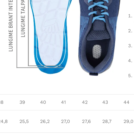
38
39
40
41
42
43
44
24,8
25,5
26,2
27,0
27,6
28,7
29,0