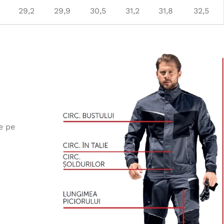
29,2
29,9
30,5
31,2
31,8
32,5
e pe