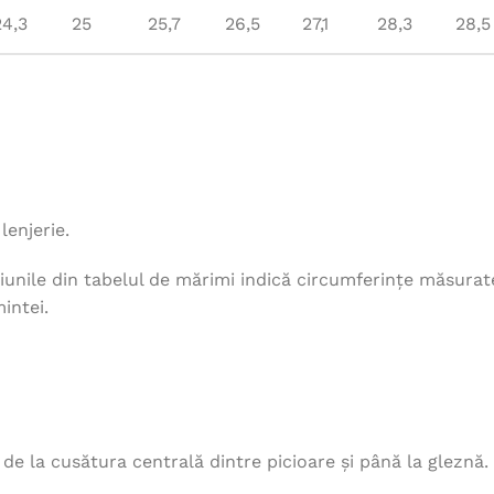
24,3
25
25,7
26,5
27,1
28,3
28,5
lenjerie.
unile din tabelul de mărimi indică circumferințe măsurat
intei.
, de la cusătura centrală dintre picioare și până la gleznă.