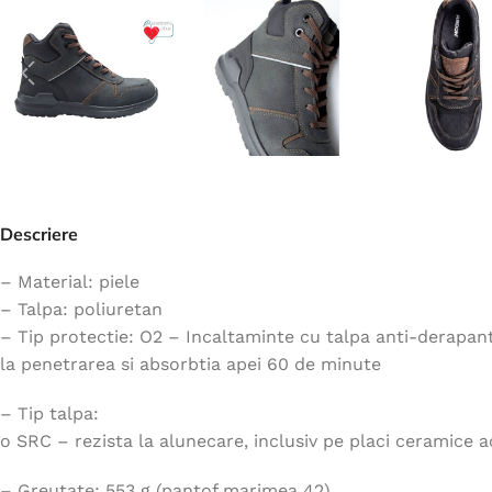
Jachete
Hanorace
Veste
Tricouri
Pelerine
Costume
Descriere
Combinezoane
Halate
– Material: piele
– Talpa: poliuretan
Șorțuri
– Tip protectie: O2 – Incaltaminte cu talpa anti-derapanta,
Fleece
la penetrarea si absorbtia apei 60 de minute
Accesorii
– Tip talpa:
o SRC – rezista la alunecare, inclusiv pe placi ceramice 
– Greutate: 553 g (pantof marimea 42)