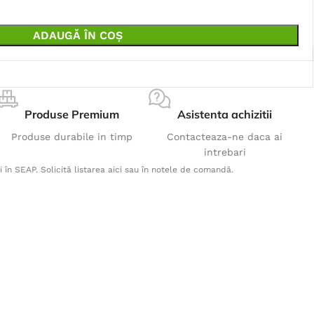
ADAUGĂ ÎN COȘ
Produse Premium
Asistenta achizitii
Produse durabile in timp
Contacteaza-ne daca ai
intrebari
i în SEAP. Solicită listarea aici sau în notele de comandă.
Produse Populare
Tricou 4TECH - albastru