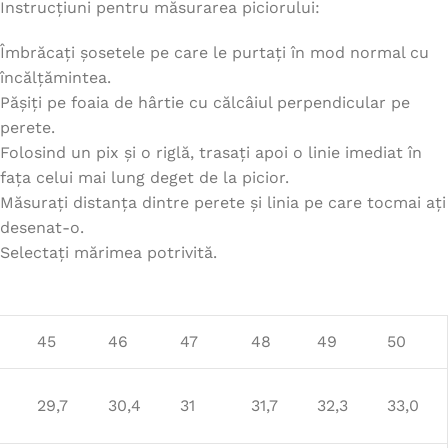
Instrucțiuni pentru măsurarea piciorului:
Îmbrăcați șosetele pe care le purtați în mod normal cu
încălțămintea.
Pășiți pe foaia de hârtie cu călcâiul perpendicular pe
perete.
Folosind un pix și o riglă, trasați apoi o linie imediat în
fața celui mai lung deget de la picior.
Măsurați distanța dintre perete și linia pe care tocmai ați
desenat-o.
Selectați mărimea potrivită.
45
46
47
48
49
50
29,7
30,4
31
31,7
32,3
33,0