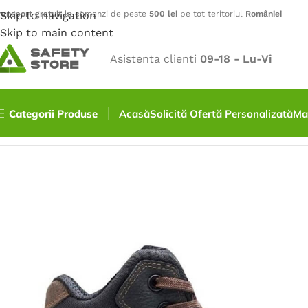
ransport gratuit
Skip to navigation
la comenzi de peste
500 lei
pe tot teritoriul
României
Skip to main content
Asistenta clienti
09-18 - Lu-Vi
Categorii Produse
Acasă
Solicită Ofertă Personalizată
Ma
Prima pagină
/
Încălțăminte
/
Bocanci
/
Bocanci MASTER O2