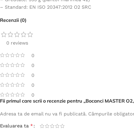
– Standard: EN ISO 20347:2012 O2 SRC
Recenzii (0)
0 reviews
0
0
0
0
0
Fii primul care scrii o recenzie pentru „Bocanci MASTER O
Adresa ta de email nu va fi publicată.
Câmpurile obligato
Evaluarea ta
*