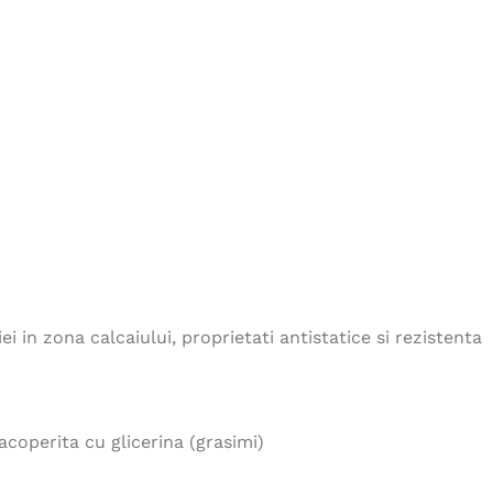
48,00
lei
Pantaloni SUMMER gri
180,00
lei
Jacheta softfleece COMBO -
maro
180,00
lei
Pantaloni cu pieptar COOL
TREND rosu
 in zona calcaiului, proprietati antistatice si rezistenta
144,00
lei
coperita cu glicerina (grasimi)