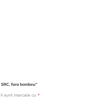
Îmbrăcăminte de Lucru
vezi produse
2, SRC, fara bombeu”
rii sunt marcate cu
*