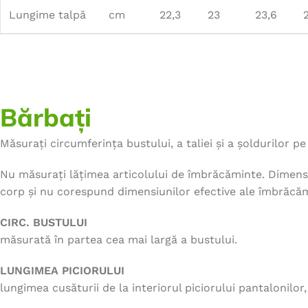
Lungime talpă
cm
22,3
23
23,6
Bărbați
Măsurați circumferința bustului, a taliei și a șoldurilor pe 
Nu măsurați lățimea articolului de îmbrăcăminte. Dimensi
corp și nu corespund dimensiunilor efective ale îmbrăcăm
CIRC. BUSTULUI
măsurată în partea cea mai largă a bustului.
LUNGIMEA PICIORULUI
lungimea cusăturii de la interiorul piciorului pantalonilor