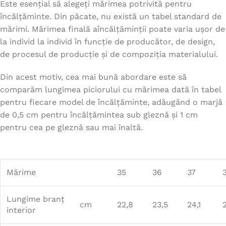
Este esențial să alegeți mărimea potrivită pentru
încălțăminte. Din păcate, nu există un tabel standard de
mărimi. Mărimea finală aîncălțăminții poate varia ușor de
la individ la individ în funcție de producător, de design,
de procesul de producție și de compoziția materialului.
Din acest motiv, cea mai bună abordare este să
comparăm lungimea piciorului cu mărimea dată în tabel
pentru fiecare model de încălțăminte, adăugând o marjă
de 0,5 cm pentru încălțămintea sub gleznă și 1 cm
pentru cea pe gleznă sau mai înaltă.
Mărime
35
36
37
Lungime branț
cm
22,8
23,5
24,1
interior