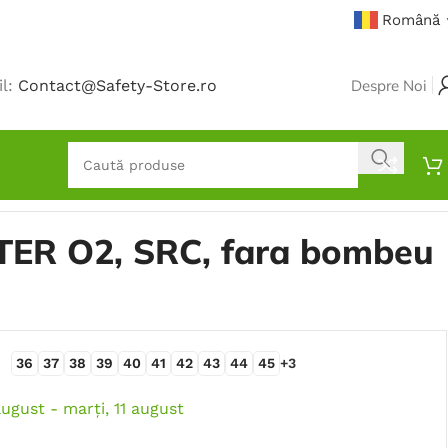
Română
il:
Contact@Safety-Store.ro
Despre Noi
TER O2, SRC, fara bombeu
36
37
38
39
40
41
42
43
44
45
+3
august - marți, 11 august