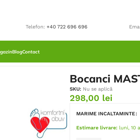
Telefon:
+40 722 696 696
Ema
gazin
Blog
Contact
, SRC, fara bombeu
Bocanci MAS
SKU:
Nu se aplică
298,00
lei
MARIME INCALTAMINTE
Estimare livrare:
luni, 10 