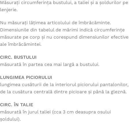
Măsurați circumferința bustului, a taliei și a șoldurilor pe
lenjerie.
Nu măsurați lățimea articolului de îmbrăcăminte.
Dimensiunile din tabelul de mărimi indică circumferințe
măsurate pe corp și nu corespund dimensiunilor efective
ale îmbrăcămintei.
CIRC. BUSTULUI
măsurată în partea cea mai largă a bustului.
LUNGIMEA PICIORULUI
lungimea cusăturii de la interiorul piciorului pantalonilor,
de la cusătura centrală dintre picioare și până la gleznă.
CIRC. ÎN TALIE
măsurată în jurul taliei (cca 3 cm deasupra osului
șoldului).