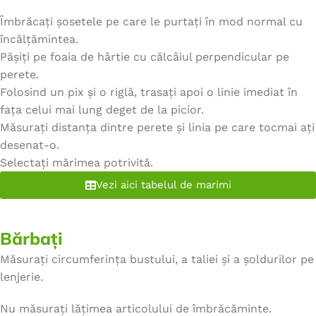
Îmbrăcați șosetele pe care le purtați în mod normal cu
încălțămintea.
Pășiți pe foaia de hârtie cu călcâiul perpendicular pe
perete.
Folosind un pix și o riglă, trasați apoi o linie imediat în
fața celui mai lung deget de la picior.
Măsurați distanța dintre perete și linia pe care tocmai ați
desenat-o.
Selectați mărimea potrivită.
Vezi aici tabelul de marimi
Bărbați
Măsurați circumferința bustului, a taliei și a șoldurilor pe
lenjerie.
Nu măsurați lățimea articolului de îmbrăcăminte.