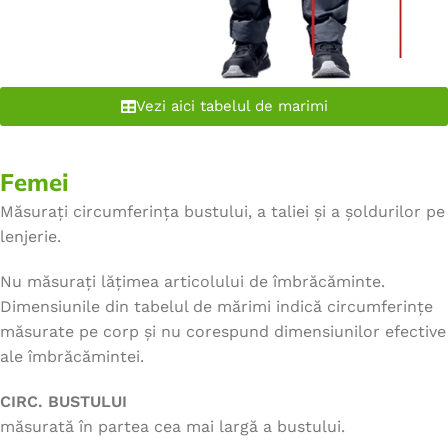
Vezi aici tabelul de marimi
Femei
Măsurați circumferința bustului, a taliei și a șoldurilor pe
lenjerie.
Nu măsurați lățimea articolului de îmbrăcăminte.
Dimensiunile din tabelul de mărimi indică circumferințe
măsurate pe corp și nu corespund dimensiunilor efective
ale îmbrăcămintei.
CIRC. BUSTULUI
măsurată în partea cea mai largă a bustului.