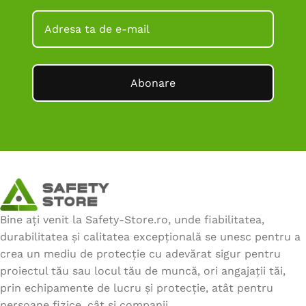
Abonare
Bine ați venit la Safety-Store.ro, unde fiabilitatea,
durabilitatea și calitatea excepțională se unesc pentru a
crea un mediu de protecție cu adevărat sigur pentru
proiectul tău sau locul tău de muncă, ori angajații tăi,
prin echipamente de lucru și protecție, atât pentru
persoane fizice, cât și companii.