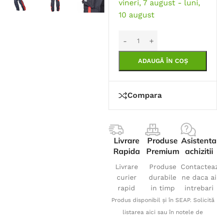
vineri, 7 august - luni,
10 august
ADAUGĂ ÎN COȘ
Compara
Livrare
Produse
Asistenta
Rapida
Premium
achizitii
Livrare
Produse
Contactea
curier
durabile
ne daca ai
rapid
in timp
intrebari
Produs disponibil și în SEAP. Solicită
listarea aici sau în notele de