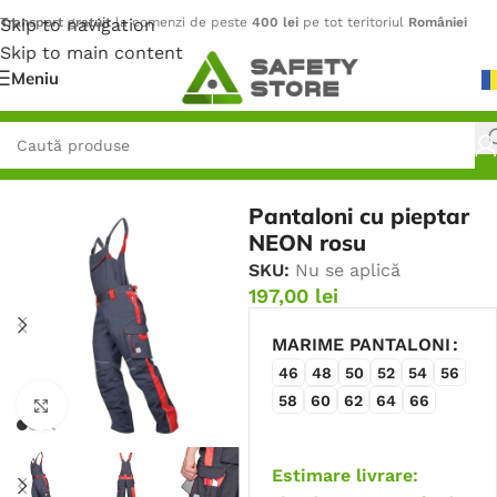
Skip to navigation
Transport gratuit
la comenzi de peste
400 lei
pe tot teritoriul
României
Skip to main content
Meniu
Prima pagină
/
Îmbrăcăminte
/
Pantaloni
Pantaloni cu pieptar
NEON rosu
SKU:
Nu se aplică
197,00
lei
MARIME PANTALONI
46
48
50
52
54
56
58
60
62
64
66
Faceți click pentru a mări
Estimare livrare: