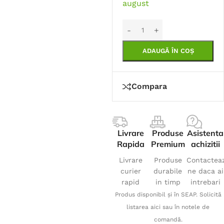
august
ADAUGĂ ÎN COȘ
Compara
Livrare
Produse
Asistenta
Rapida
Premium
achizitii
Livrare
Produse
Contactea
curier
durabile
ne daca ai
rapid
in timp
intrebari
Produs disponibil și în SEAP. Solicită
listarea aici sau în notele de
comandă.