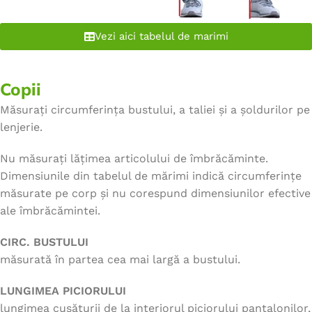
Vezi aici tabelul de marimi
Copii
Măsurați circumferința bustului, a taliei și a șoldurilor pe
lenjerie.
Nu măsurați lățimea articolului de îmbrăcăminte.
Dimensiunile din tabelul de mărimi indică circumferințe
măsurate pe corp și nu corespund dimensiunilor efective
ale îmbrăcămintei.
CIRC. BUSTULUI
măsurată în partea cea mai largă a bustului.
LUNGIMEA PICIORULUI
lungimea cusăturii de la interiorul piciorului pantalonilor,