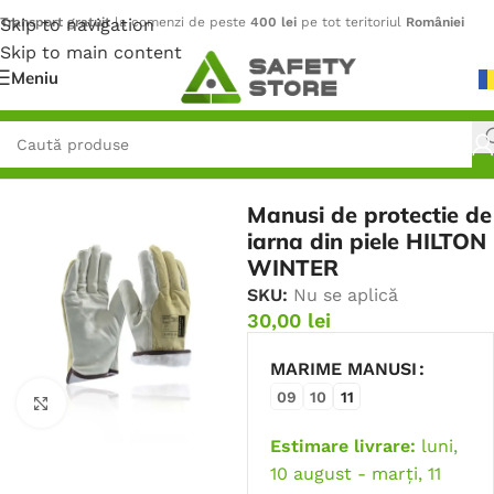
Skip to navigation
Transport gratuit
la comenzi de peste
400 lei
pe tot teritoriul
României
Skip to main content
Meniu
Prima pagină
/
Mănuși
/
Mănuși de Iarnă
Manusi de protectie de
iarna din piele HILTON
WINTER
SKU:
Nu se aplică
30,00
lei
MARIME MANUSI
09
10
11
Faceți click pentru a mări
Estimare livrare:
luni,
10 august - marți, 11