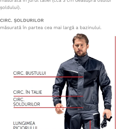
măsurată în jurul taliei (cca 3 cm deasupra osului
șoldului).
CIRC. ȘOLDURILOR
măsurată în partea cea mai largă a bazinului.