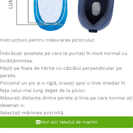
Instrucțiuni pentru măsurarea piciorului:
Îmbrăcați șosetele pe care le purtați în mod normal cu
încălțămintea.
Pășiți pe foaia de hârtie cu călcâiul perpendicular pe
perete.
Folosind un pix și o riglă, trasați apoi o linie imediat în
fața celui mai lung deget de la picior.
Măsurați distanța dintre perete și linia pe care tocmai ați
desenat-o.
Selectați mărimea potrivită.
Vezi aici tabelul de marimi