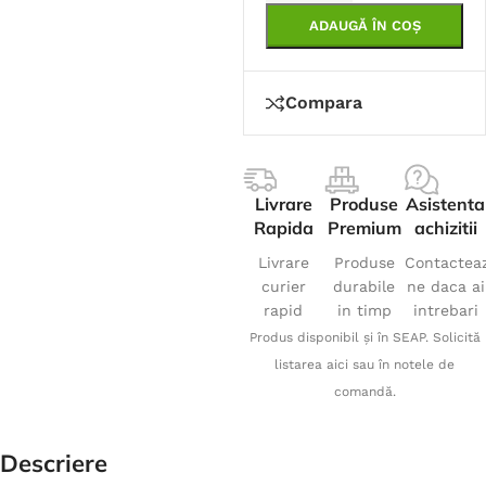
ADAUGĂ ÎN COȘ
Compara
Livrare
Produse
Asistenta
Rapida
Premium
achizitii
Livrare
Produse
Contactea
curier
durabile
ne daca ai
rapid
in timp
intrebari
Produs disponibil și în SEAP. Solicită
listarea aici sau în notele de
comandă.
Descriere