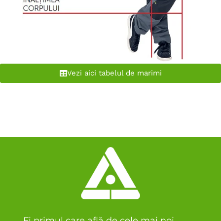
Vezi aici tabelul de marimi
Fi primul care află de cele mai noi