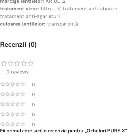
marcaje lentilelor:
AR UL1,2
tratament vizor:
filtru UV, tratament anti-aburire,
tratament anti-zgarieturi
culoarea lentilelor:
transparentă
Recenzii (0)
0 reviews
0
0
0
0
0
Fii primul care scrii o recenzie pentru „Ochelari PURE X”