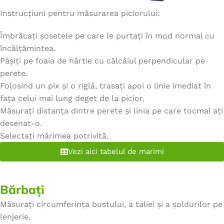
Instrucțiuni pentru măsurarea piciorului:
Îmbrăcați șosetele pe care le purtați în mod normal cu
încălțămintea.
Pășiți pe foaia de hârtie cu călcâiul perpendicular pe
perete.
Folosind un pix și o riglă, trasați apoi o linie imediat în
fața celui mai lung deget de la picior.
Măsurați distanța dintre perete și linia pe care tocmai ați
desenat-o.
Selectați mărimea potrivită.
Vezi aici tabelul de marimi
Bărbați
Măsurați circumferința bustului, a taliei și a șoldurilor pe
lenjerie.