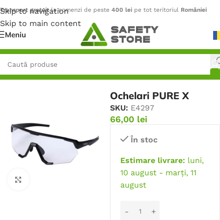
Skip to navigation
Transport gratuit
la comenzi de peste
400 lei
pe tot teritoriul
României
Skip to main content
Meniu
Prima pagină
/
Protecție pentru ochi
/
Ochelari de protecție
Ochelari PURE X
SKU:
E4297
66,00
lei
În stoc
Estimare livrare:
luni,
10 august - marți, 11
Faceți click pentru a mări
august