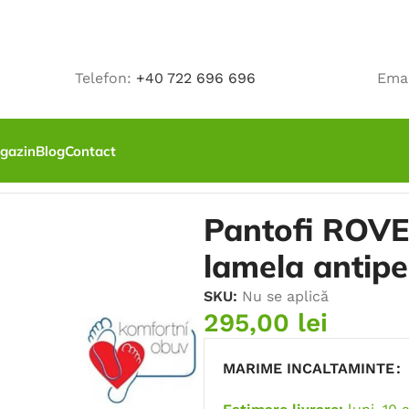
Telefon:
+40 722 696 696
Ema
gazin
Blog
Contact
SRC, cu bombeu si lamela antiperforatie
Pantofi ROVE
lamela antipe
SKU:
Nu se aplică
295,00
lei
MARIME INCALTAMINTE