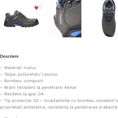
Jachete
Hanorace
Veste
Tricouri
Pelerine
Costume
Descriere
Combinezoane
Halate
– Material: nubuc
– Talpa: poliuretan/ cauciuc
Șorțuri
– Bombeu: compozit
Fleece
– Brant rezistent la penetrare: kevlar
Accesorii
– Rezitent la apa: DA
– Tip protectie: S3 – incaltaminte cu bombeu rezistent la 
proprietati antistatice, rezistenta la penetrarea si absorbt