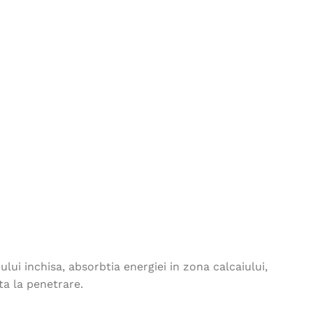
TREND REFLECT negru
162,00
lei
Jacheta fleece MICHAEL-
bleumarin
115,00
lei
Vesta 4TECH iarna - negru
164,00
lei
Jacheta BREEFFIDRY - rosu
226,00
lei
ui inchisa, absorbtia energiei in zona calcaiului,
ta la penetrare.