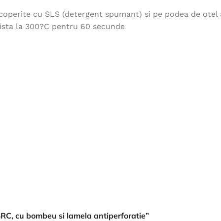
Îmbrăcăminte de Lucru
acoperite cu SLS (detergent spumant) si pe podea de otel a
zista la 300?C pentru 60 secunde
vezi produse
 SRC, cu bombeu si lamela antiperforatie”