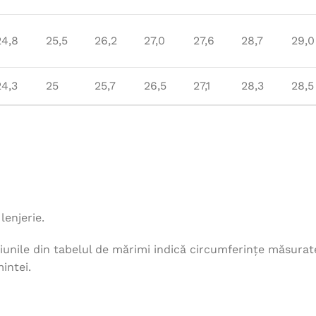
24,8
25,5
26,2
27,0
27,6
28,7
29,0
24,3
25
25,7
26,5
27,1
28,3
28,5
lenjerie.
unile din tabelul de mărimi indică circumferințe măsurat
intei.