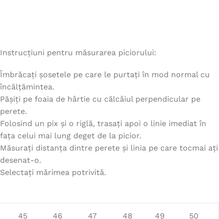
Instrucțiuni pentru măsurarea piciorului:
Îmbrăcați șosetele pe care le purtați în mod normal cu
încălțămintea.
Pășiți pe foaia de hârtie cu călcâiul perpendicular pe
perete.
Folosind un pix și o riglă, trasați apoi o linie imediat în
fața celui mai lung deget de la picior.
Măsurați distanța dintre perete și linia pe care tocmai ați
desenat-o.
Selectați mărimea potrivită.
45
46
47
48
49
50