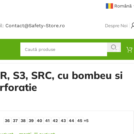
Română
il:
Contact@Safety-Store.ro
Despre Noi
R, S3, SRC, cu bombeu si
rforatie
36
37
38
39
40
41
42
43
44
45
+5