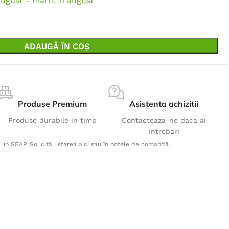
august - marți, 11 august
ADAUGĂ ÎN COȘ
Produse Premium
Asistenta achizitii
Produse durabile in timp
Contacteaza-ne daca ai
intrebari
i în SEAP. Solicită listarea aici sau în notele de comandă.
Produse Populare
Pantaloni cu pieptar COOL