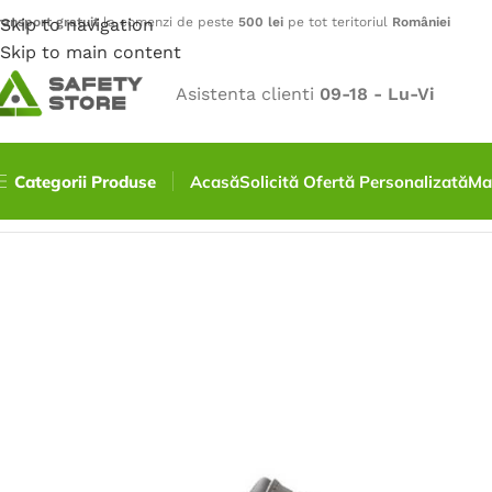
ransport gratuit
Skip to navigation
la comenzi de peste
500 lei
pe tot teritoriul
României
Skip to main content
Asistenta clienti
09-18 - Lu-Vi
Categorii Produse
Acasă
Solicită Ofertă Personalizată
Ma
Prima pagină
/
Încălțăminte
/
Pantofi
/
Pantofi ROVER, S3, 