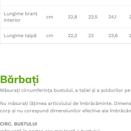
Lungime branț
cm
22,8
23,5
24,1
interior
Lungime talpă
cm
22,3
23
23,6
Bărbați
Măsurați circumferința bustului, a taliei și a șoldurilor pe 
Nu măsurați lățimea articolului de îmbrăcăminte. Dimensi
corp și nu corespund dimensiunilor efective ale îmbrăcăm
CIRC. BUSTULUI