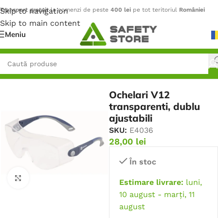
Skip to navigation
Transport gratuit
la comenzi de peste
400 lei
pe tot teritoriul
României
Skip to main content
Meniu
Prima pagină
/
Protecție pentru ochi
/
Ochelari de protecție
Ochelari V12
transparenti, dublu
ajustabili
SKU:
E4036
28,00
lei
În stoc
Faceți click pentru a mări
Estimare livrare:
luni,
10 august - marți, 11
august