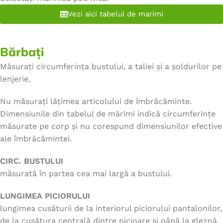
Vezi aici tabelul de marimi
Bărbați
Măsurați circumferința bustului, a taliei și a șoldurilor pe
lenjerie.
Nu măsurați lățimea articolului de îmbrăcăminte.
Dimensiunile din tabelul de mărimi indică circumferințe
măsurate pe corp și nu corespund dimensiunilor efective
ale îmbrăcămintei.
CIRC. BUSTULUI
măsurată în partea cea mai largă a bustului.
LUNGIMEA PICIORULUI
lungimea cusăturii de la interiorul piciorului pantalonilor,
de la cusătura centrală dintre picioare și până la gleznă.