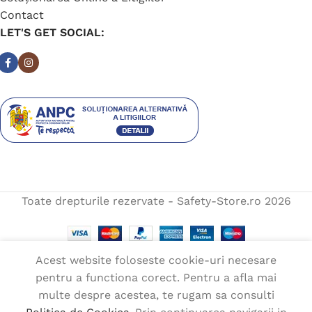
Contact
LET'S GET SOCIAL:
Toate drepturile rezervate - Safety-Store.ro
2026
Acest website foloseste cookie-uri necesare
Estimare livrare:
luni
pentru a functiona corect. Pentru a afla mai
Ochelari V12
august
multe despre acestea, te rugam sa consulti
transparenti,
În
28,00
lei
dublu
stoc