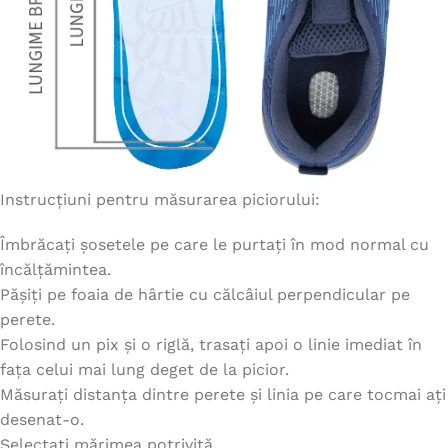
Instrucțiuni pentru măsurarea piciorului:
Îmbrăcați șosetele pe care le purtați în mod normal cu
încălțămintea.
Pășiți pe foaia de hârtie cu călcâiul perpendicular pe
perete.
Folosind un pix și o riglă, trasați apoi o linie imediat în
fața celui mai lung deget de la picior.
Măsurați distanța dintre perete și linia pe care tocmai ați
desenat-o.
Selectați mărimea potrivită.