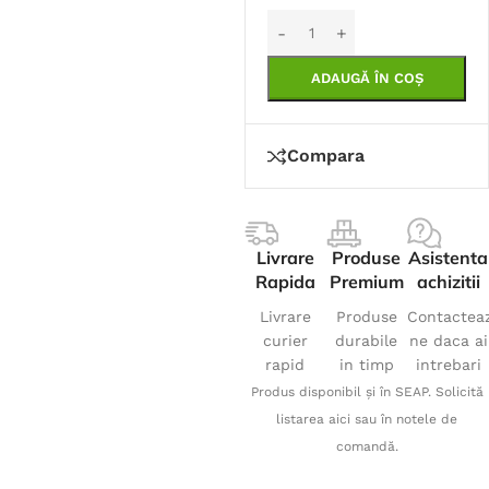
ADAUGĂ ÎN COȘ
Compara
Livrare
Produse
Asistenta
Rapida
Premium
achizitii
Livrare
Produse
Contactea
curier
durabile
ne daca ai
rapid
in timp
intrebari
Produs disponibil și în SEAP. Solicită
listarea aici sau în notele de
comandă.