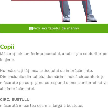
Vezi aici tabelul de marimi
Copii
Măsurați circumferința bustului, a taliei și a șoldurilor pe
lenjerie.
Nu măsurați lățimea articolului de îmbrăcăminte.
Dimensiunile din tabelul de mărimi indică circumferințe
măsurate pe corp și nu corespund dimensiunilor efective
ale îmbrăcămintei.
CIRC. BUSTULUI
măsurată în partea cea mai largă a bustului.