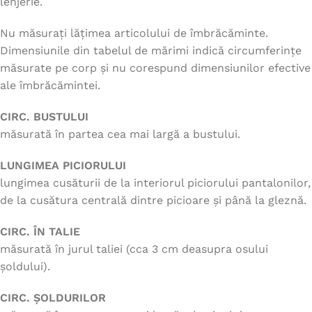
lenjerie.
Nu măsurați lățimea articolului de îmbrăcăminte.
Dimensiunile din tabelul de mărimi indică circumferințe
măsurate pe corp și nu corespund dimensiunilor efective
ale îmbrăcămintei.
CIRC. BUSTULUI
măsurată în partea cea mai largă a bustului.
LUNGIMEA PICIORULUI
lungimea cusăturii de la interiorul piciorului pantalonilor,
de la cusătura centrală dintre picioare și până la gleznă.
CIRC. ÎN TALIE
măsurată în jurul taliei (cca 3 cm deasupra osului
șoldului).
CIRC. ȘOLDURILOR