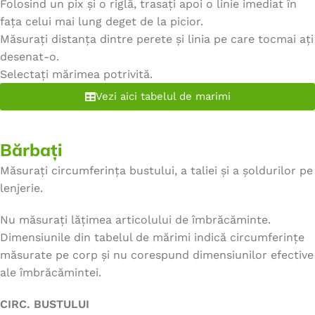
Folosind un pix și o riglă, trasați apoi o linie imediat în
fața celui mai lung deget de la picior.
Măsurați distanța dintre perete și linia pe care tocmai ați
desenat-o.
Selectați mărimea potrivită.
Vezi aici tabelul de marimi
Bărbați
Măsurați circumferința bustului, a taliei și a șoldurilor pe
lenjerie.
Nu măsurați lățimea articolului de îmbrăcăminte.
Dimensiunile din tabelul de mărimi indică circumferințe
măsurate pe corp și nu corespund dimensiunilor efective
ale îmbrăcămintei.
CIRC. BUSTULUI