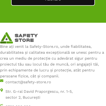
Bine ați venit la Safety-Store.ro, unde fiabilitatea,
durabilitatea și calitatea excepțională se unesc pentru a
crea un mediu de protecție cu adevărat sigur pentru
proiectul tău sau locul tău de muncă, ori angajații tăi,
prin echipamente de lucru și protecție, atât pentru
persoane fizice, cât și companii.
contact@safety-store.ro
Str. G-ral David Praporgescu, nr. 1-5,
sector 2, București