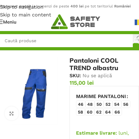
Skip to navigation
Transport gratuit
la comenzi de peste
400 lei
pe tot teritoriul
României
Skip to main content
Meniu
Prima pagină
/
Îmbrăcăminte
/
Pantaloni
Pantaloni COOL
TREND albastru
SKU:
Nu se aplică
115,00
lei
MARIME PANTALONI
46
48
50
52
54
56
58
60
62
64
66
Faceți click pentru a mări
Estimare livrare:
luni,