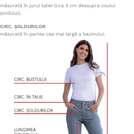
măsurată în jurul taliei (cca 3 cm deasupra osului
șoldului).
CIRC. ȘOLDURILOR
măsurată în partea cea mai largă a bazinului.