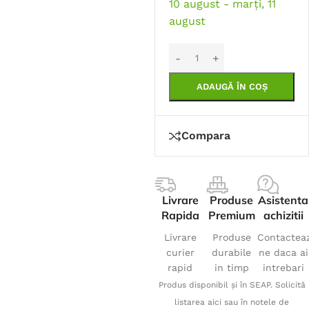
10 august - marți, 11
august
ADAUGĂ ÎN COȘ
Compara
Livrare
Produse
Asistenta
Rapida
Premium
achizitii
Livrare
Produse
Contactea
curier
durabile
ne daca ai
rapid
in timp
intrebari
Produs disponibil și în SEAP. Solicită
listarea aici sau în notele de