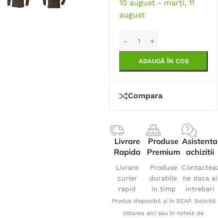
10 august - marți, 11
august
ADAUGĂ ÎN COȘ
Compara
Livrare
Produse
Asistenta
Rapida
Premium
achizitii
Livrare
Produse
Contactea
curier
durabile
ne daca ai
rapid
in timp
intrebari
Produs disponibil și în SEAP. Solicită
listarea aici sau în notele de