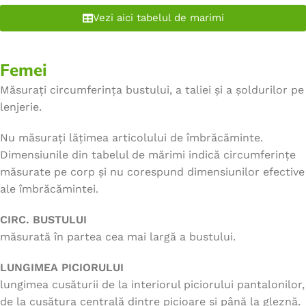
Vezi aici tabelul de marimi
Femei
Măsurați circumferința bustului, a taliei și a șoldurilor pe
lenjerie.
Nu măsurați lățimea articolului de îmbrăcăminte.
Dimensiunile din tabelul de mărimi indică circumferințe
măsurate pe corp și nu corespund dimensiunilor efective
ale îmbrăcămintei.
CIRC. BUSTULUI
măsurată în partea cea mai largă a bustului.
LUNGIMEA PICIORULUI
lungimea cusăturii de la interiorul piciorului pantalonilor,
de la cusătura centrală dintre picioare și până la gleznă.