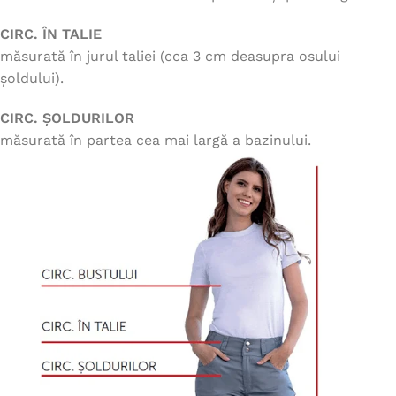
CIRC. ÎN TALIE
măsurată în jurul taliei (cca 3 cm deasupra osului
șoldului).
CIRC. ȘOLDURILOR
măsurată în partea cea mai largă a bazinului.