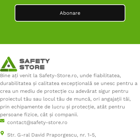
Abonare
Bine ați venit la Safety-Store.ro, unde fiabilitatea,
durabilitatea și calitatea excepțională se unesc pentru a
crea un mediu de protecție cu adevărat sigur pentru
proiectul tău sau locul tău de muncă, ori angajații tăi,
prin echipamente de lucru și protecție, atât pentru
persoane fizice, cât și companii.
contact@safety-store.ro
Str. G-ral David Praporgescu, nr. 1-5,