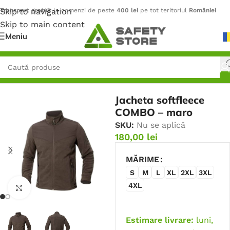
Skip to navigation
Transport gratuit
la comenzi de peste
400 lei
pe tot teritoriul
României
Skip to main content
Meniu
Prima pagină
/
Outdoor
/
Jachete
Jacheta softfleece
COMBO – maro
SKU:
Nu se aplică
180,00
lei
MĂRIME
S
M
L
XL
2XL
3XL
4XL
Faceți click pentru a mări
Estimare livrare:
luni,