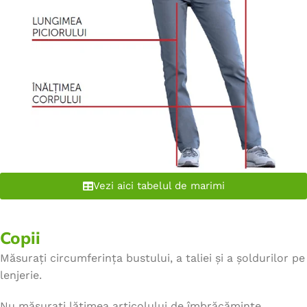
Vezi aici tabelul de marimi
Copii
Măsurați circumferința bustului, a taliei și a șoldurilor pe
lenjerie.
Nu măsurați lățimea articolului de îmbrăcăminte.