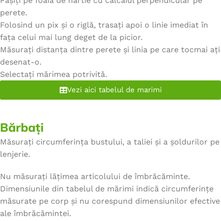
Pășiți pe foaia de hârtie cu călcâiul perpendicular pe
perete.
Folosind un pix și o riglă, trasați apoi o linie imediat în
fața celui mai lung deget de la picior.
Măsurați distanța dintre perete și linia pe care tocmai ați
desenat-o.
Selectați mărimea potrivită.
Vezi aici tabelul de marimi
Bărbați
Măsurați circumferința bustului, a taliei și a șoldurilor pe
lenjerie.
Nu măsurați lățimea articolului de îmbrăcăminte.
Dimensiunile din tabelul de mărimi indică circumferințe
măsurate pe corp și nu corespund dimensiunilor efective
ale îmbrăcămintei.