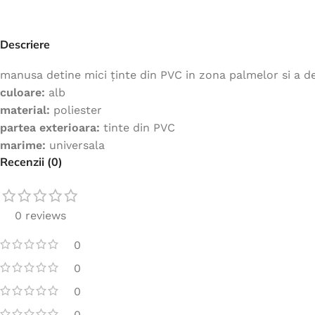
Jachete
Hanorace
Descriere
Veste
manusa detine mici ținte din PVC in zona palmelor si a d
Tricouri
culoare:
alb
Pelerine
material:
poliester
partea exterioara:
tinte din PVC
Costume
marime:
universala
Combinezoane
Recenzii (0)
Halate
Șorțuri
0 reviews
Fleece
0
Accesorii
0
0
0