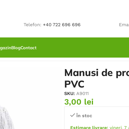
Telefon:
+40 722 696 696
Ema
gazin
Blog
Contact
ie PERRY cu picouri PVC
Manusi de pro
PVC
SKU:
A9011
3,00
lei
În stoc
Estimare livrare:
vineri, 7