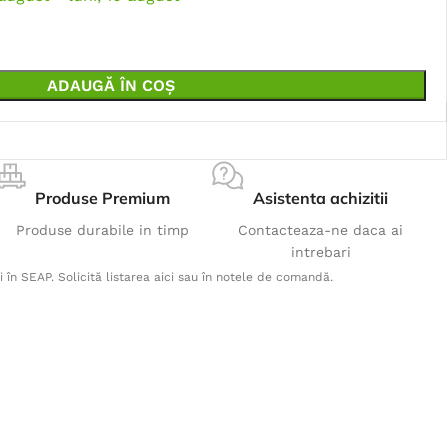
ADAUGĂ ÎN COȘ
Produse Premium
Asistenta achizitii
Produse durabile in timp
Contacteaza-ne daca ai
intrebari
i în SEAP. Solicită listarea aici sau în notele de comandă.
Produse Populare
Pantaloni cu pieptar 4TECH