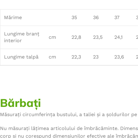
Mărime
35
36
37
Lungime branț
cm
22,8
23,5
24,1
interior
Lungime talpă
cm
22,3
23
23,6
Bărbați
Măsurați circumferința bustului, a taliei și a șoldurilor pe 
Nu măsurați lățimea articolului de îmbrăcăminte. Dimensi
corp și nu corespund dimensiunilor efective ale îmbrăcăm