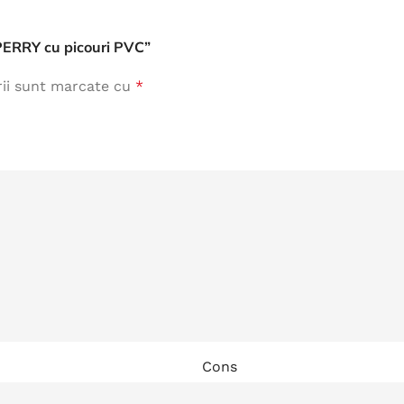
Îmbrăcăminte de Lucru
e PERRY cu picouri PVC”
vezi produse
rii sunt marcate cu
*
Cons