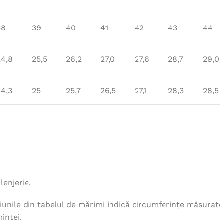
38
39
40
41
42
43
44
24,8
25,5
26,2
27,0
27,6
28,7
29,0
24,3
25
25,7
26,5
27,1
28,3
28,5
lenjerie.
unile din tabelul de mărimi indică circumferințe măsurat
intei.