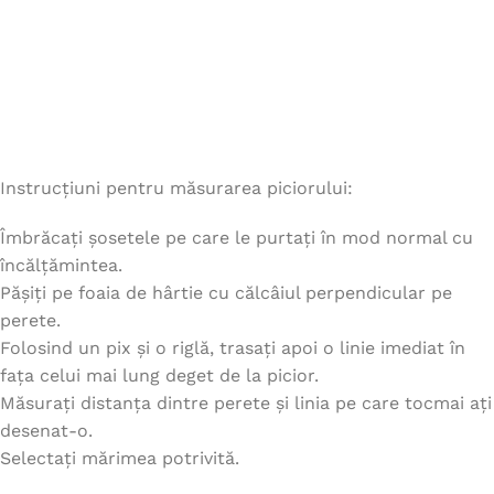
Instrucțiuni pentru măsurarea piciorului:
Îmbrăcați șosetele pe care le purtați în mod normal cu
încălțămintea.
Pășiți pe foaia de hârtie cu călcâiul perpendicular pe
perete.
Folosind un pix și o riglă, trasați apoi o linie imediat în
fața celui mai lung deget de la picior.
Măsurați distanța dintre perete și linia pe care tocmai ați
desenat-o.
Selectați mărimea potrivită.