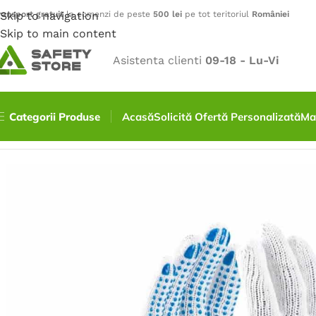
ransport gratuit
Skip to navigation
la comenzi de peste
500 lei
pe tot teritoriul
României
Skip to main content
Asistenta clienti
09-18 - Lu-Vi
Categorii Produse
Acasă
Solicită Ofertă Personalizată
Ma
Prima pagină
/
Mănuși
/
Mănuși Textile
/
Manusi de protect