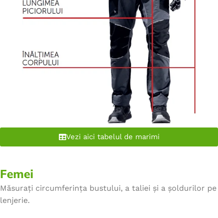
Vezi aici tabelul de marimi
Femei
Măsurați circumferința bustului, a taliei și a șoldurilor pe
lenjerie.