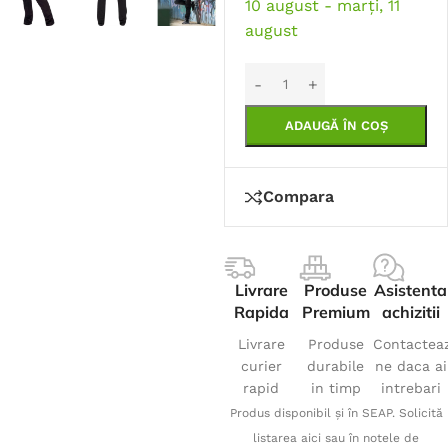
10 august - marți, 11
august
ADAUGĂ ÎN COȘ
Compara
Livrare
Produse
Asistenta
Rapida
Premium
achizitii
Livrare
Produse
Contactea
curier
durabile
ne daca ai
rapid
in timp
intrebari
Produs disponibil și în SEAP. Solicită
listarea aici sau în notele de