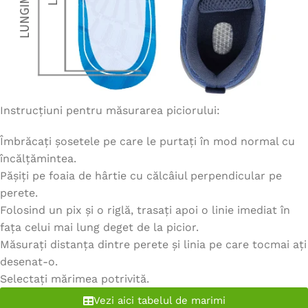
Instrucțiuni pentru măsurarea piciorului:
Îmbrăcați șosetele pe care le purtați în mod normal cu
încălțămintea.
Pășiți pe foaia de hârtie cu călcâiul perpendicular pe
perete.
Folosind un pix și o riglă, trasați apoi o linie imediat în
fața celui mai lung deget de la picior.
Măsurați distanța dintre perete și linia pe care tocmai ați
desenat-o.
Selectați mărimea potrivită.
Vezi aici tabelul de marimi