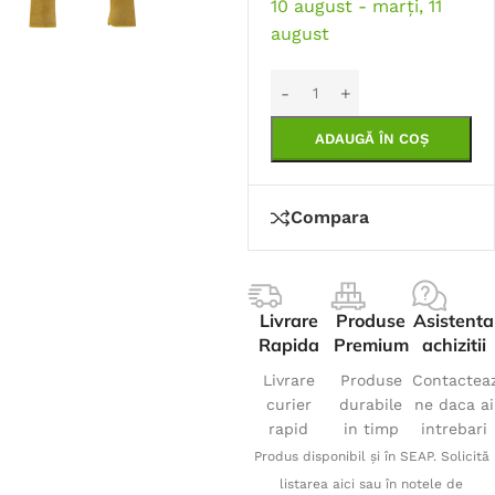
10 august - marți, 11
august
ADAUGĂ ÎN COȘ
Compara
Livrare
Produse
Asistenta
Rapida
Premium
achizitii
Livrare
Produse
Contactea
curier
durabile
ne daca ai
rapid
in timp
intrebari
Produs disponibil și în SEAP. Solicită
listarea aici sau în notele de