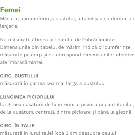
Femei
Măsurați circumferința bustului, a taliei și a șoldurilor pe
lenjerie.
Nu măsurați lățimea articolului de îmbrăcăminte.
Dimensiunile din tabelul de mărimi indică circumferințe
măsurate pe corp și nu corespund dimensiunilor efective
ale îmbrăcămintei.
CIRC. BUSTULUI
măsurată în partea cea mai largă a bustului.
LUNGIMEA PICIORULUI
lungimea cusăturii de la interiorul piciorului pantalonilor,
de la cusătura centrală dintre picioare și până la gleznă.
CIRC. ÎN TALIE
măsurată în jurul taliei (cca 3 cm deasupra osului