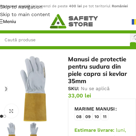
Skip to navigation
Transport gratuit
la comenzi de peste
400 lei
pe tot teritoriul
României
Skip to main content
Meniu
Prima pagină
/
Mănuși
/
Mănuși de Sudură
Manusi de protectie
pentru sudura din
piele capra si kevlar
35mm
SKU:
Nu se aplică
33,00
lei
MARIME MANUSI
Faceți click pentru a mări
08
09
10
11
Estimare livrare:
luni,