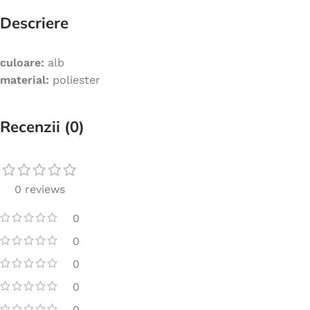
Descriere
culoare:
alb
material:
poliester
Recenzii (0)
0 reviews
0
0
0
0
0