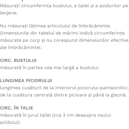
Măsurați circumferința bustului, a taliei și a șoldurilor pe
lenjerie.
Nu măsurați lățimea articolului de îmbrăcăminte.
Dimensiunile din tabelul de mărimi indică circumferințe
măsurate pe corp și nu corespund dimensiunilor efective
ale îmbrăcămintei.
CIRC. BUSTULUI
măsurată în partea cea mai largă a bustului.
LUNGIMEA PICIORULUI
lungimea cusăturii de la interiorul piciorului pantalonilor,
de la cusătura centrală dintre picioare și până la gleznă.
CIRC. ÎN TALIE
măsurată în jurul taliei (cca 3 cm deasupra osului
șoldului).