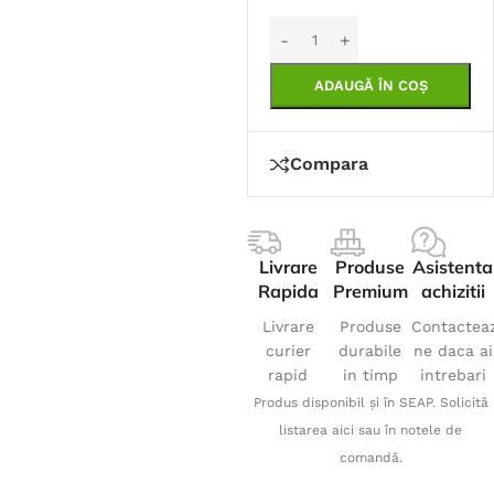
ADAUGĂ ÎN COȘ
Compara
Livrare
Produse
Asistenta
Rapida
Premium
achizitii
Livrare
Produse
Contactea
curier
durabile
ne daca ai
rapid
in timp
intrebari
Produs disponibil și în SEAP. Solicită
listarea aici sau în notele de
comandă.