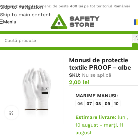
Skip to navigation
Transport gratuit
la comenzi de peste
400 lei
pe tot teritoriul
României
Skip to main content
Meniu
Prima pagină
/
Mănuși
/
Mănuși Textile
Manusi de protectie
textile PROOF – albe
SKU:
Nu se aplică
2,00
lei
MARIME MANUSI
06
07
08
09
10
Faceți click pentru a mări
Estimare livrare:
luni,
10 august - marți, 11
august