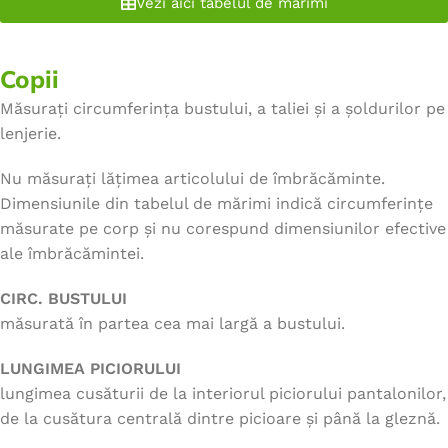
Vezi aici tabelul de marimi
Copii
Măsurați circumferința bustului, a taliei și a șoldurilor pe
lenjerie.
Nu măsurați lățimea articolului de îmbrăcăminte.
Dimensiunile din tabelul de mărimi indică circumferințe
măsurate pe corp și nu corespund dimensiunilor efective
ale îmbrăcămintei.
CIRC. BUSTULUI
măsurată în partea cea mai largă a bustului.
LUNGIMEA PICIORULUI
lungimea cusăturii de la interiorul piciorului pantalonilor,
de la cusătura centrală dintre picioare și până la gleznă.