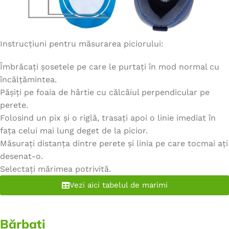
Instrucțiuni pentru măsurarea piciorului:
Îmbrăcați șosetele pe care le purtați în mod normal cu
încălțămintea.
Pășiți pe foaia de hârtie cu călcâiul perpendicular pe
perete.
Folosind un pix și o riglă, trasați apoi o linie imediat în
fața celui mai lung deget de la picior.
Măsurați distanța dintre perete și linia pe care tocmai ați
desenat-o.
Selectați mărimea potrivită.
Vezi aici tabelul de marimi
Bărbați