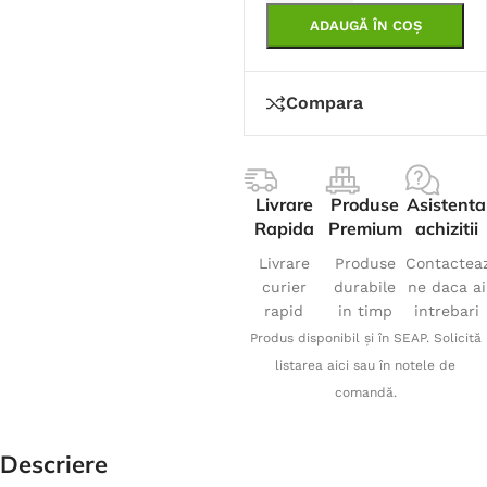
ADAUGĂ ÎN COȘ
Compara
Livrare
Produse
Asistenta
Rapida
Premium
achizitii
Livrare
Produse
Contactea
curier
durabile
ne daca ai
rapid
in timp
intrebari
Produs disponibil și în SEAP. Solicită
listarea aici sau în notele de
comandă.
Descriere