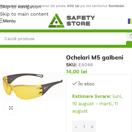
Skip to navigation
Transport gratuit
la comenzi de peste
400 lei
pe tot teritoriul
României
Skip to main content
Meniu
Prima pagină
/
Protecție pentru ochi
/
Ochelari de protecție
Ochelari M5 galbeni
SKU:
E4046
14,00
lei
În stoc
Estimare livrare:
luni,
10 august - marți, 11
Faceți click pentru a mări
august