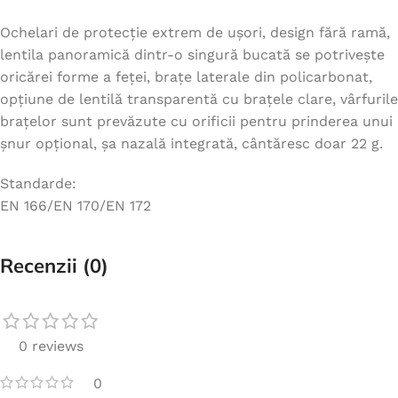
Ochelari de protecție extrem de ușori, design fără ramă,
lentila panoramică dintr-o singură bucată se potrivește
oricărei forme a feței, brațe laterale din policarbonat,
opțiune de lentilă transparentă cu brațele clare, vârfurile
brațelor sunt prevăzute cu orificii pentru prinderea unui
șnur opțional, șa nazală integrată, cântăresc doar 22 g.
Standarde:
EN 166/EN 170/EN 172
Recenzii (0)
0 reviews
0