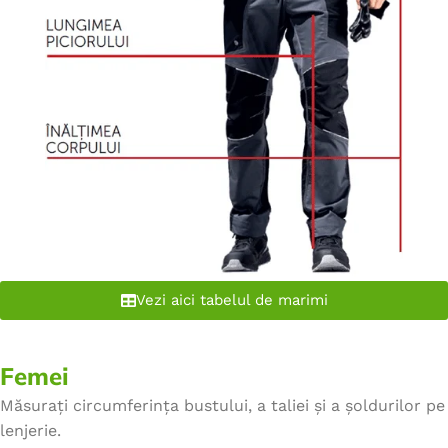
Vezi aici tabelul de marimi
Femei
Măsurați circumferința bustului, a taliei și a șoldurilor pe
lenjerie.