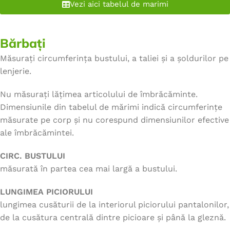
Vezi aici tabelul de marimi
Bărbați
Măsurați circumferința bustului, a taliei și a șoldurilor pe
lenjerie.
Nu măsurați lățimea articolului de îmbrăcăminte.
Dimensiunile din tabelul de mărimi indică circumferințe
măsurate pe corp și nu corespund dimensiunilor efective
ale îmbrăcămintei.
CIRC. BUSTULUI
măsurată în partea cea mai largă a bustului.
LUNGIMEA PICIORULUI
lungimea cusăturii de la interiorul piciorului pantalonilor,
de la cusătura centrală dintre picioare și până la gleznă.