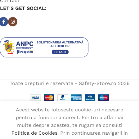
Contact
LET'S GET SOCIAL:
Toate drepturile rezervate - Safety-Store.ro
2026
Acest website foloseste cookie-uri necesare
Estimare livrare:
luni, 10 
pentru a functiona corect. Pentru a afla mai
Ochelari
august
multe despre acestea, te rugam sa consulti
În
M5
14,00
lei
stoc
Politica de Cookies
. Prin continuarea navigarii in
galbeni
Meniu
Compara
Coș