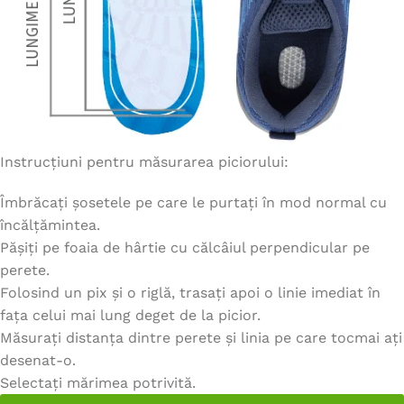
Instrucțiuni pentru măsurarea piciorului:
Îmbrăcați șosetele pe care le purtați în mod normal cu
încălțămintea.
Pășiți pe foaia de hârtie cu călcâiul perpendicular pe
perete.
Folosind un pix și o riglă, trasați apoi o linie imediat în
fața celui mai lung deget de la picior.
Măsurați distanța dintre perete și linia pe care tocmai ați
desenat-o.
Selectați mărimea potrivită.