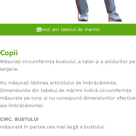
Vezi aici tabelul de marimi
Copii
Măsurați circumferința bustului, a taliei și a șoldurilor pe
lenjerie.
Nu măsurați lățimea articolului de îmbrăcăminte.
Dimensiunile din tabelul de mărimi indică circumferințe
măsurate pe corp și nu corespund dimensiunilor efective
ale îmbrăcămintei.
CIRC. BUSTULUI
măsurată în partea cea mai largă a bustului.