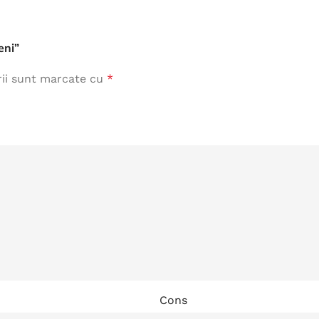
Îmbrăcăminte de Lucru
eni”
vezi produse
rii sunt marcate cu
*
Cons