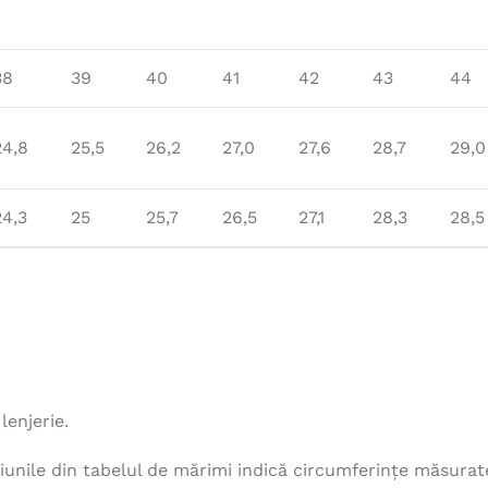
38
39
40
41
42
43
44
24,8
25,5
26,2
27,0
27,6
28,7
29,0
24,3
25
25,7
26,5
27,1
28,3
28,5
lenjerie.
unile din tabelul de mărimi indică circumferințe măsurat