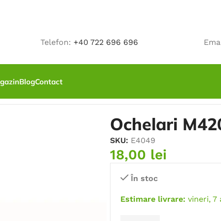
Telefon:
+40 722 696 696
Ema
gazin
Blog
Contact
ie
/
Ochelari M4200 galbeni
Ochelari M42
SKU:
E4049
18,00
lei
În stoc
Estimare livrare:
vineri, 7