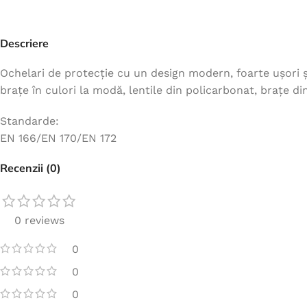
Jachete
Hanorace
Descriere
Veste
Ochelari de protecție cu un design modern, foarte ușori și
Tricouri
brațe în culori la modă, lentile din policarbonat, brațe di
Pelerine
Standarde:
Costume
EN 166/EN 170/EN 172
Combinezoane
Recenzii (0)
Halate
Șorțuri
0 reviews
Fleece
Accesorii
0
0
0