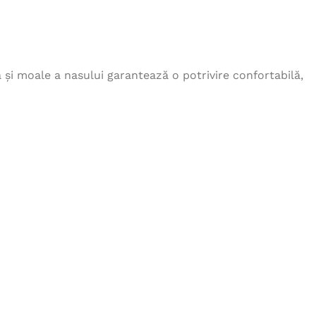
208,00
lei
Jacheta SUMMER - gri inchis
ă și moale a nasului garantează o potrivire confortabilă,
188,00
lei
Pantaloni CREATRON CAMO
254,00
lei
Tricou CUBA gri inchis
57,00
lei