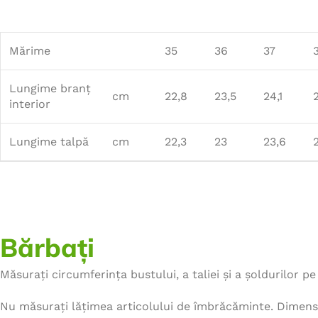
Mărime
35
36
37
Lungime branț
cm
22,8
23,5
24,1
interior
Lungime talpă
cm
22,3
23
23,6
Bărbați
Măsurați circumferința bustului, a taliei și a șoldurilor pe 
Nu măsurați lățimea articolului de îmbrăcăminte. Dimensi