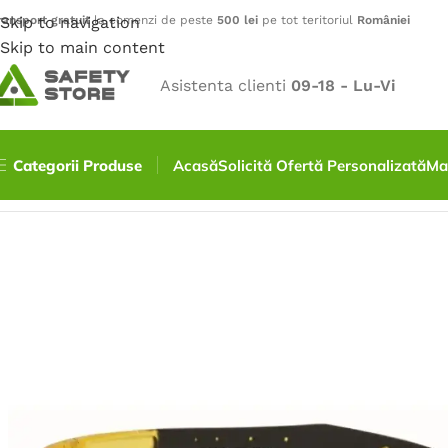
ransport gratuit
Skip to navigation
la comenzi de peste
500 lei
pe tot teritoriul
României
Skip to main content
Asistenta clienti
09-18 - Lu-Vi
Categorii Produse
Acasă
Solicită Ofertă Personalizată
Ma
Prima pagină
/
Protecție pentru ochi
/
Ochelari de protecț