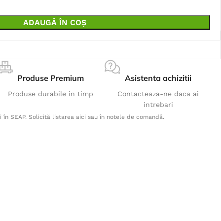
ADAUGĂ ÎN COȘ
Produse Premium
Asistenta achizitii
Produse durabile in timp
Contacteaza-ne daca ai
intrebari
i în SEAP. Solicită listarea aici sau în notele de comandă.
Produse Populare
Pantaloni URBAN maro