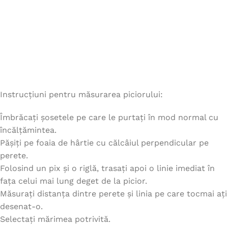
Instrucțiuni pentru măsurarea piciorului:
Îmbrăcați șosetele pe care le purtați în mod normal cu
încălțămintea.
Pășiți pe foaia de hârtie cu călcâiul perpendicular pe
perete.
Folosind un pix și o riglă, trasați apoi o linie imediat în
fața celui mai lung deget de la picior.
Măsurați distanța dintre perete și linia pe care tocmai ați
desenat-o.
Selectați mărimea potrivită.