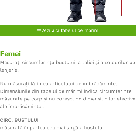
Vezi aici tabelul de marimi
Femei
Măsurați circumferința bustului, a taliei și a șoldurilor pe
lenjerie.
Nu măsurați lățimea articolului de îmbrăcăminte.
Dimensiunile din tabelul de mărimi indică circumferințe
măsurate pe corp și nu corespund dimensiunilor efective
ale îmbrăcămintei.
CIRC. BUSTULUI
măsurată în partea cea mai largă a bustului.