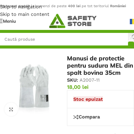
Skip to navigation
Transport gratuit
la comenzi de peste
400 lei
pe tot teritoriul
României
Skip to main content
Meniu
Prima pagină
/
Mănuși
/
Mănuși de Sudură
Manusi de protectie
pentru sudura MEL din
spalt bovina 35cm
SKU:
A2007-11
18,00
lei
Stoc epuizat
Faceți click pentru a mări
Compara