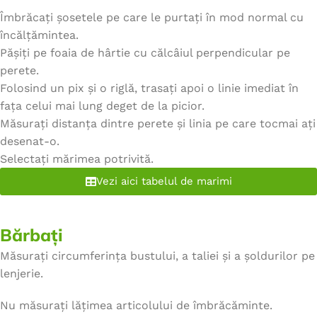
Îmbrăcați șosetele pe care le purtați în mod normal cu
încălțămintea.
Pășiți pe foaia de hârtie cu călcâiul perpendicular pe
perete.
Folosind un pix și o riglă, trasați apoi o linie imediat în
fața celui mai lung deget de la picior.
Măsurați distanța dintre perete și linia pe care tocmai ați
desenat-o.
Selectați mărimea potrivită.
Vezi aici tabelul de marimi
Bărbați
Măsurați circumferința bustului, a taliei și a șoldurilor pe
lenjerie.
Nu măsurați lățimea articolului de îmbrăcăminte.