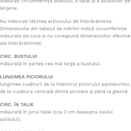
Măsurați circumferința bustului, a taliei și a șoldurilor pe
lenjerie.
Nu măsurați lățimea articolului de îmbrăcăminte.
Dimensiunile din tabelul de mărimi indică circumferințe
măsurate pe corp și nu corespund dimensiunilor efective
ale îmbrăcămintei.
CIRC. BUSTULUI
măsurată în partea cea mai largă a bustului.
LUNGIMEA PICIORULUI
lungimea cusăturii de la interiorul piciorului pantalonilor,
de la cusătura centrală dintre picioare și până la gleznă.
CIRC. ÎN TALIE
măsurată în jurul taliei (cca 3 cm deasupra osului
șoldului).