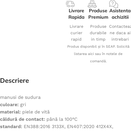
Livrare
Produse
Asistenta
Rapida
Premium
achizitii
Livrare
Produse
Contactea
curier
durabile
ne daca ai
rapid
in timp
intrebari
Produs disponibil și în SEAP. Solicită
listarea aici sau în notele de
comandă.
Descriere
manusi de sudura
culoare:
gri
material:
piele de vită
căldură de contact:
până la 100°C
standard:
EN388:2016 3133X, EN407:2020 412X4X,