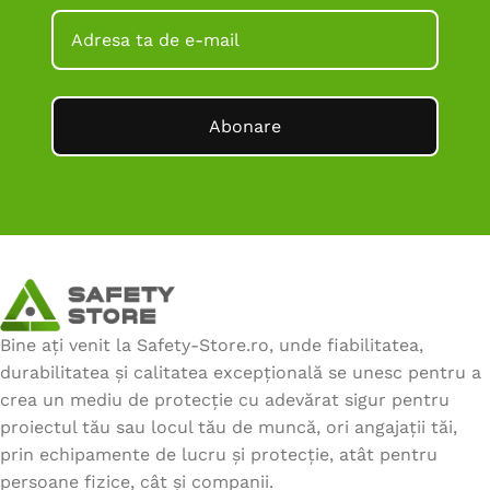
Abonare
Bine ați venit la Safety-Store.ro, unde fiabilitatea,
durabilitatea și calitatea excepțională se unesc pentru a
crea un mediu de protecție cu adevărat sigur pentru
proiectul tău sau locul tău de muncă, ori angajații tăi,
prin echipamente de lucru și protecție, atât pentru
persoane fizice, cât și companii.