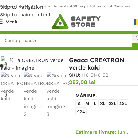
Skip to navigation
Transport gratuit
la comenzi de peste
400 lei
pe tot teritoriul
României
Skip to main content
Meniu
Prima pagină
/
Outdoor
/
Jachete
Geaca CREATRON
Faceți click pentru a mări
verde kaki
SKU:
H6151-6152
253,00
lei
MĂRIME
S
M
L
XL
2XL
3XL
4XL
Estimare livrare:
luni,