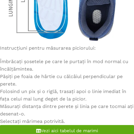
Instrucțiuni pentru măsurarea piciorului:
Îmbrăcați șosetele pe care le purtați în mod normal cu
încălțămintea.
Pășiți pe foaia de hârtie cu călcâiul perpendicular pe
perete.
Folosind un pix și o riglă, trasați apoi o linie imediat în
fața celui mai lung deget de la picior.
Măsurați distanța dintre perete și linia pe care tocmai ați
desenat-o.
Selectați mărimea potrivită.
Vezi aici tabelul de marimi