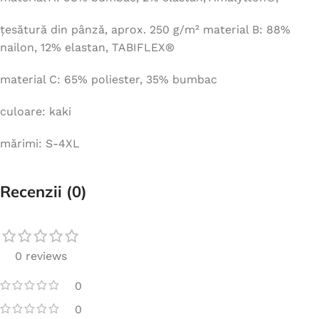
țesătură din pânză, aprox. 250 g/m² material B: 88%
nailon, 12% elastan, TABIFLEX®
material C: 65% poliester, 35% bumbac
culoare: kaki
mărimi: S-4XL
Recenzii (0)
0 reviews
0
0