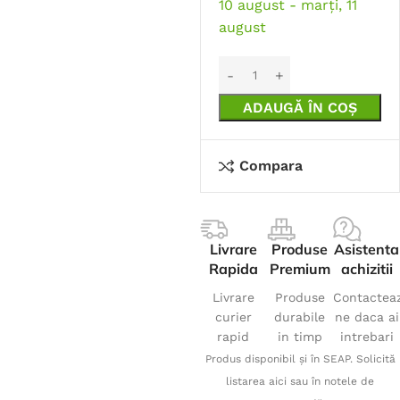
10 august - marți, 11
august
ADAUGĂ ÎN COȘ
Compara
Livrare
Produse
Asistenta
Rapida
Premium
achizitii
Livrare
Produse
Contactea
curier
durabile
ne daca ai
rapid
in timp
intrebari
Produs disponibil și în SEAP. Solicită
listarea aici sau în notele de