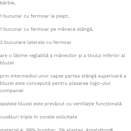
bărbie,
1 buzunar cu fermoar la piept,
1 buzunar cu fermoar pe mâneca stângă,
2 buzunare laterale cu fermoar
are o lățime reglabilă a mânecilor și a tivului inferior al
bluzei
prin intermediul unor capse partea stângă superioară a
bluzei este concepută pentru plasarea logo-ului
companiei
spatele bluzei este prevăzut cu ventilație funcțională
cusături triple în zonele solicitate
material A: 98% bumbac, 2% elastan, Amalytton®,