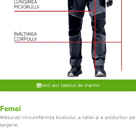
Vezi aici tabelul de marimi
Femei
Măsurați circumferința bustului, a taliei și a șoldurilor pe
lenjerie.