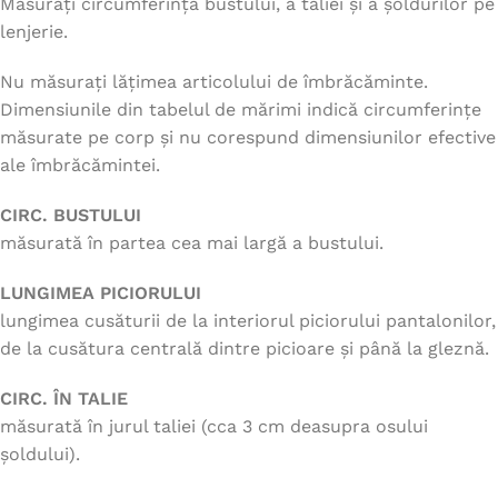
Măsurați circumferința bustului, a taliei și a șoldurilor pe
lenjerie.
Nu măsurați lățimea articolului de îmbrăcăminte.
Dimensiunile din tabelul de mărimi indică circumferințe
măsurate pe corp și nu corespund dimensiunilor efective
ale îmbrăcămintei.
CIRC. BUSTULUI
măsurată în partea cea mai largă a bustului.
LUNGIMEA PICIORULUI
lungimea cusăturii de la interiorul piciorului pantalonilor,
de la cusătura centrală dintre picioare și până la gleznă.
CIRC. ÎN TALIE
măsurată în jurul taliei (cca 3 cm deasupra osului
șoldului).