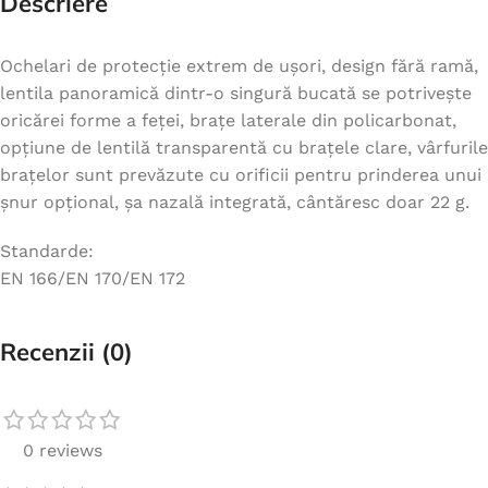
Descriere
Ochelari de protecție extrem de ușori, design fără ramă,
lentila panoramică dintr-o singură bucată se potrivește
oricărei forme a feței, brațe laterale din policarbonat,
opțiune de lentilă transparentă cu brațele clare, vârfurile
brațelor sunt prevăzute cu orificii pentru prinderea unui
șnur opțional, șa nazală integrată, cântăresc doar 22 g.
Standarde:
EN 166/EN 170/EN 172
Recenzii (0)
0 reviews