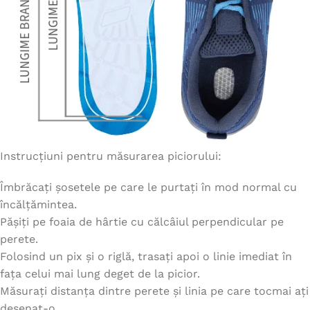
Instrucțiuni pentru măsurarea piciorului:
Îmbrăcați șosetele pe care le purtați în mod normal cu
încălțămintea.
Pășiți pe foaia de hârtie cu călcâiul perpendicular pe
perete.
Folosind un pix și o riglă, trasați apoi o linie imediat în
fața celui mai lung deget de la picior.
Măsurați distanța dintre perete și linia pe care tocmai ați
desenat-o.