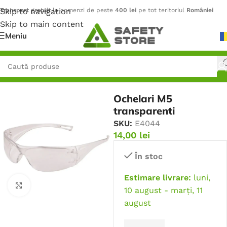
Skip to navigation
Transport gratuit
la comenzi de peste
400 lei
pe tot teritoriul
României
Skip to main content
Meniu
Prima pagină
/
Protecție pentru ochi
/
Ochelari de protecție
Ochelari M5
transparenti
SKU:
E4044
14,00
lei
În stoc
Estimare livrare:
luni,
Faceți click pentru a mări
10 august - marți, 11
august