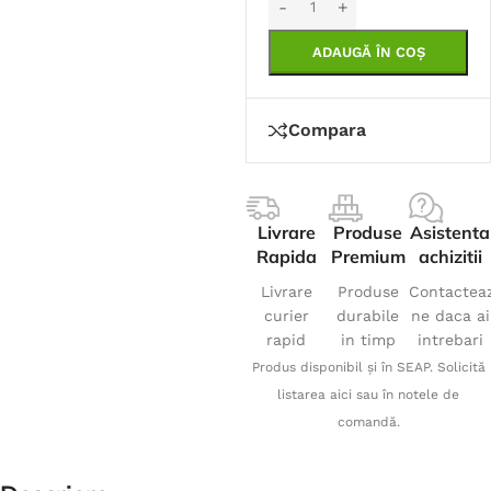
ADAUGĂ ÎN COȘ
Compara
Livrare
Produse
Asistenta
Rapida
Premium
achizitii
Livrare
Produse
Contactea
curier
durabile
ne daca ai
rapid
in timp
intrebari
Produs disponibil și în SEAP. Solicită
listarea aici sau în notele de
comandă.