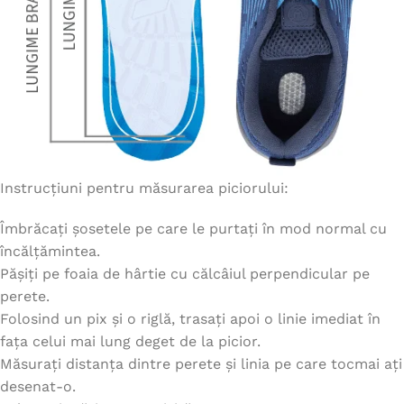
Instrucțiuni pentru măsurarea piciorului:
Îmbrăcați șosetele pe care le purtați în mod normal cu
încălțămintea.
Pășiți pe foaia de hârtie cu călcâiul perpendicular pe
perete.
Folosind un pix și o riglă, trasați apoi o linie imediat în
fața celui mai lung deget de la picior.
Măsurați distanța dintre perete și linia pe care tocmai ați
desenat-o.