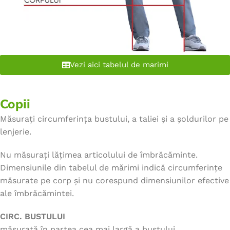
Vezi aici tabelul de marimi
Copii
Măsurați circumferința bustului, a taliei și a șoldurilor pe
lenjerie.
Nu măsurați lățimea articolului de îmbrăcăminte.
Dimensiunile din tabelul de mărimi indică circumferințe
măsurate pe corp și nu corespund dimensiunilor efective
ale îmbrăcămintei.
CIRC. BUSTULUI
măsurată în partea cea mai largă a bustului.