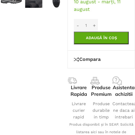
10 august - marți, 11
august
ADAUGĂ ÎN COȘ
Compara
Livrare
Produse
Asistenta
Rapida
Premium
achizitii
Livrare
Produse
Contactea
curier
durabile
ne daca ai
rapid
in timp
intrebari
Produs disponibil și în SEAP. Solicită
listarea aici sau în notele de