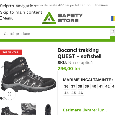
Skip to navigation
Transport gratuit
la comenzi de peste
400 lei
pe tot teritoriul
României
Skip to main content
Meniu
Prima pagină
/
Outdoor
/
Încălțăminte
/
Bocanci
Bocanci trekking
TOP VÂNZĂRI
QUEST – softshell
SKU:
Nu se aplică
296,00
lei
MARIME INCALTAMINTE
36
37
38
39
40
41
42
4
44
45
46
Faceți click pentru a mări
Estimare livrare:
luni,