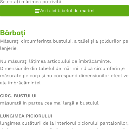
Selectați mărimea potrivită.
Vezi aici tabelul de marimi
Bărbați
Măsurați circumferința bustului, a taliei și a șoldurilor pe
lenjerie.
Nu măsurați lățimea articolului de îmbrăcăminte.
Dimensiunile din tabelul de mărimi indică circumferințe
măsurate pe corp și nu corespund dimensiunilor efective
ale îmbrăcămintei.
CIRC. BUSTULUI
măsurată în partea cea mai largă a bustului.
LUNGIMEA PICIORULUI
lungimea cusăturii de la interiorul piciorului pantalonilor,