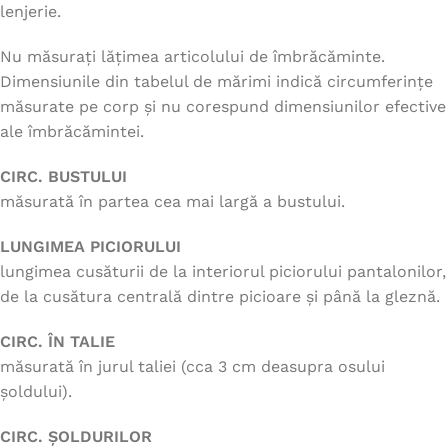
lenjerie.
Nu măsurați lățimea articolului de îmbrăcăminte.
Dimensiunile din tabelul de mărimi indică circumferințe
măsurate pe corp și nu corespund dimensiunilor efective
ale îmbrăcămintei.
CIRC. BUSTULUI
măsurată în partea cea mai largă a bustului.
LUNGIMEA PICIORULUI
lungimea cusăturii de la interiorul piciorului pantalonilor,
de la cusătura centrală dintre picioare și până la gleznă.
CIRC. ÎN TALIE
măsurată în jurul taliei (cca 3 cm deasupra osului
șoldului).
CIRC. ȘOLDURILOR