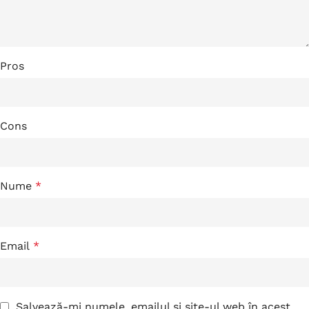
Pros
Cons
Nume
*
Email
*
Salvează-mi numele, emailul și site-ul web în acest