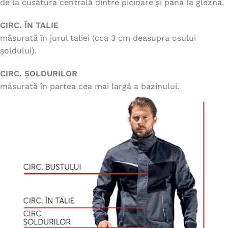
de la cusătura centrală dintre picioare și până la gleznă.
CIRC. ÎN TALIE
măsurată în jurul taliei (cca 3 cm deasupra osului
șoldului).
CIRC. ȘOLDURILOR
măsurată în partea cea mai largă a bazinului.