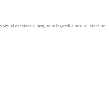
REFLECT verde
131,00
lei
Pantaloni scurti 4TECH gri
vizual excelent și larg, șaua îngustă a nasului oferă un
139,00
lei
Jacheta de iarna 4TECH
PARKA - negru
368,00
lei
Sapca de iarna LION
27,00
lei