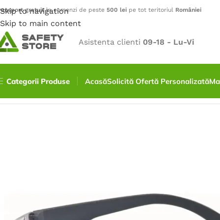
ransport gratuit
Skip to navigation
la comenzi de peste
500 lei
pe tot teritoriul
României
Skip to main content
Asistenta clienti
09-18 - Lu-Vi
Categorii Produse
Acasă
Solicită Ofertă Personalizată
Ma
Prima pagină
/
Protecție pentru ochi
/
Ochelari de protecț