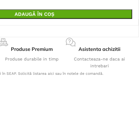
ADAUGĂ ÎN COȘ
Produse Premium
Asistenta achizitii
Produse durabile in timp
Contacteaza-ne daca ai
intrebari
i în SEAP. Solicită listarea aici sau în notele de comandă.
Produse Populare
Pantaloni COOL TREND