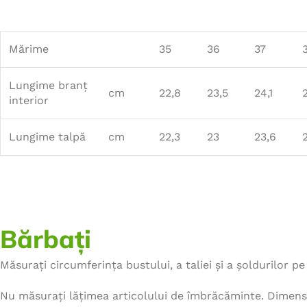
Mărime
35
36
37
Lungime branț
cm
22,8
23,5
24,1
interior
Lungime talpă
cm
22,3
23
23,6
Bărbați
Măsurați circumferința bustului, a taliei și a șoldurilor pe 
Nu măsurați lățimea articolului de îmbrăcăminte. Dimensi