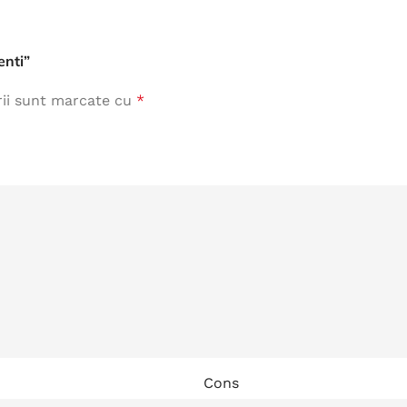
Îmbrăcăminte de Lucru
enti”
vezi produse
rii sunt marcate cu
*
Cons