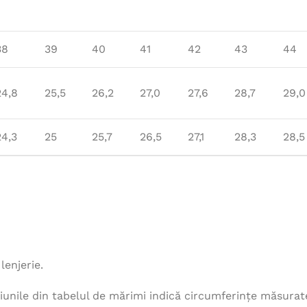
38
39
40
41
42
43
44
24,8
25,5
26,2
27,0
27,6
28,7
29,0
24,3
25
25,7
26,5
27,1
28,3
28,5
lenjerie.
unile din tabelul de mărimi indică circumferințe măsurat