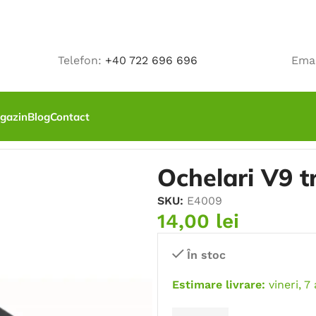
Telefon:
+40 722 696 696
Ema
gazin
Blog
Contact
ie
/
Ochelari V9 transparenti
Ochelari V9 t
SKU:
E4009
14,00
lei
În stoc
Estimare livrare:
vineri, 7