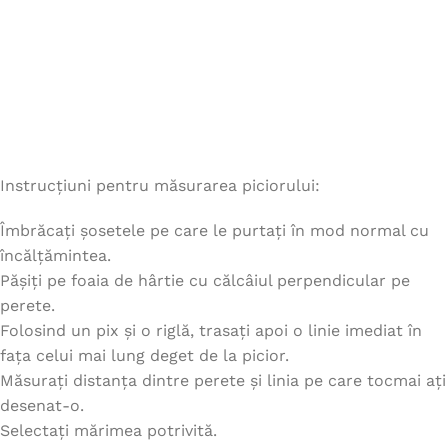
Instrucțiuni pentru măsurarea piciorului:
Îmbrăcați șosetele pe care le purtați în mod normal cu
încălțămintea.
Pășiți pe foaia de hârtie cu călcâiul perpendicular pe
perete.
Folosind un pix și o riglă, trasați apoi o linie imediat în
fața celui mai lung deget de la picior.
Măsurați distanța dintre perete și linia pe care tocmai ați
desenat-o.
Selectați mărimea potrivită.