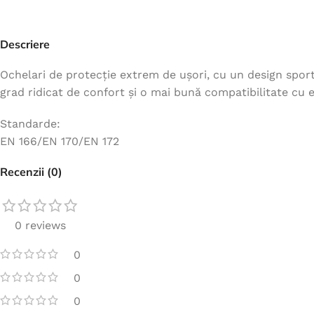
Jachete
Hanorace
Descriere
Veste
Ochelari de protecție extrem de ușori, cu un design sport
Tricouri
grad ridicat de confort și o mai bună compatibilitate cu
Pelerine
Standarde:
Costume
EN 166/EN 170/EN 172
Combinezoane
Recenzii (0)
Halate
Șorțuri
0 reviews
Fleece
Accesorii
0
0
0