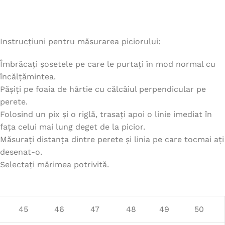
Instrucțiuni pentru măsurarea piciorului:
Îmbrăcați șosetele pe care le purtați în mod normal cu
încălțămintea.
Pășiți pe foaia de hârtie cu călcâiul perpendicular pe
perete.
Folosind un pix și o riglă, trasați apoi o linie imediat în
fața celui mai lung deget de la picior.
Măsurați distanța dintre perete și linia pe care tocmai ați
desenat-o.
Selectați mărimea potrivită.
45
46
47
48
49
50