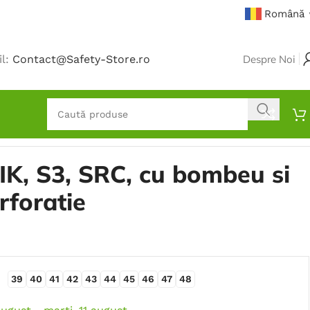
Română
il:
Contact@Safety-Store.ro
Despre Noi
IK, S3, SRC, cu bombeu si
rforatie
39
40
41
42
43
44
45
46
47
48