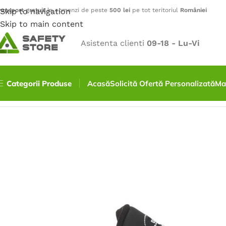
ransport gratuit
Skip to navigation
la comenzi de peste
500 lei
pe tot teritoriul
României
Skip to main content
Asistenta clienti
09-18 - Lu-Vi
Categorii Produse
Acasă
Solicită Ofertă Personalizată
Ma
Prima pagină
/
Încălțăminte
/
Pantofi
/
Pantofi DERRIK, S3,