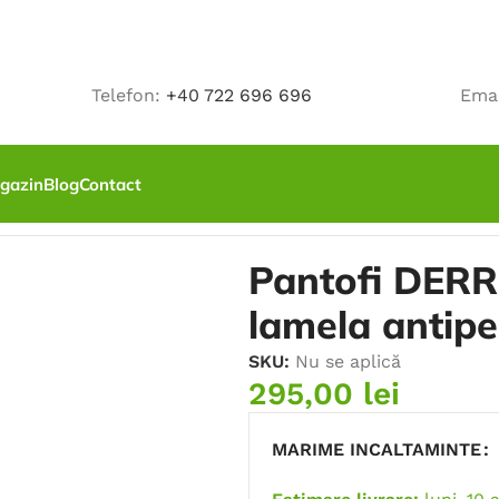
Telefon:
+40 722 696 696
Ema
gazin
Blog
Contact
 SRC, cu bombeu si lamela antiperforatie
Pantofi DERR
lamela antipe
SKU:
Nu se aplică
295,00
lei
MARIME INCALTAMINTE