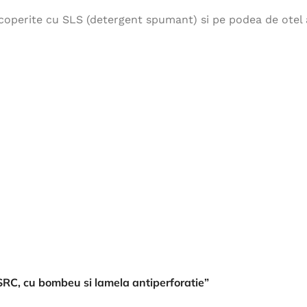
Îmbrăcăminte de Lucru
acoperite cu SLS (detergent spumant) si pe podea de otel a
vezi produse
 SRC, cu bombeu si lamela antiperforatie”