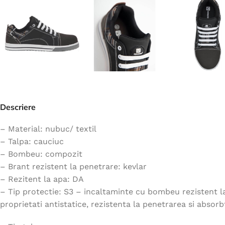
Jachete
Hanorace
Veste
Tricouri
Pelerine
Costume
Descriere
Combinezoane
Halate
– Material: nubuc/ textil
– Talpa: cauciuc
Șorțuri
– Bombeu: compozit
Fleece
– Brant rezistent la penetrare: kevlar
Accesorii
– Rezitent la apa: DA
– Tip protectie: S3 – incaltaminte cu bombeu rezistent la 
proprietati antistatice, rezistenta la penetrarea si absorbt