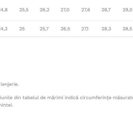
24,8
25,5
26,2
27,0
27,6
28,7
29,0
24,3
25
25,7
26,5
27,1
28,3
28,5
lenjerie.
unile din tabelul de mărimi indică circumferințe măsurat
intei.