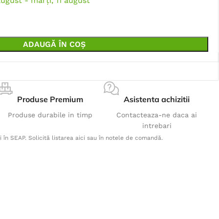
august - marți, 11 august
ADAUGĂ ÎN COȘ
Produse Premium
Asistenta achizitii
Produse durabile in timp
Contacteaza-ne daca ai
intrebari
i în SEAP. Solicită listarea aici sau în notele de comandă.
Produse Populare
Jacheta polar M007 gri