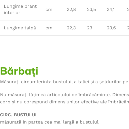
Lungime branț
cm
22,8
23,5
24,1
interior
Lungime talpă
cm
22,3
23
23,6
Bărbați
Măsurați circumferința bustului, a taliei și a șoldurilor pe 
Nu măsurați lățimea articolului de îmbrăcăminte. Dimensi
corp și nu corespund dimensiunilor efective ale îmbrăcăm
CIRC. BUSTULUI
măsurată în partea cea mai largă a bustului.