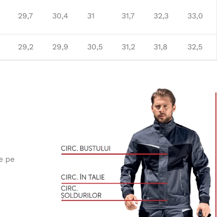
29,7
30,4
31
31,7
32,3
33,0
29,2
29,9
30,5
31,2
31,8
32,5
e pe