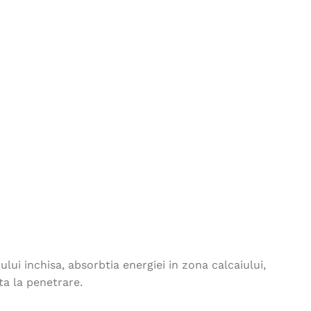
246,00
lei
Jacheta softshell VISION
iarna - bleumarin
397,00
lei
Fes CARL
15,00
lei
Pantaloni 4XSTRETCH alb
246,00
lei
ui inchisa, absorbtia energiei in zona calcaiului,
ta la penetrare.