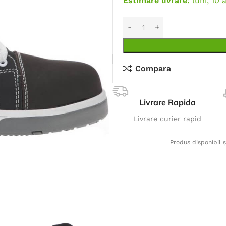
Estimare livrare:
luni, 10 
Compara
Livrare Rapida
Livrare curier rapid
Produs disponibil ș