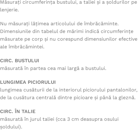
Măsurați circumferința bustului, a taliei și a șoldurilor pe
lenjerie.
Nu măsurați lățimea articolului de îmbrăcăminte.
Dimensiunile din tabelul de mărimi indică circumferințe
măsurate pe corp și nu corespund dimensiunilor efective
ale îmbrăcămintei.
CIRC. BUSTULUI
măsurată în partea cea mai largă a bustului.
LUNGIMEA PICIORULUI
lungimea cusăturii de la interiorul piciorului pantalonilor,
de la cusătura centrală dintre picioare și până la gleznă.
CIRC. ÎN TALIE
măsurată în jurul taliei (cca 3 cm deasupra osului
șoldului).