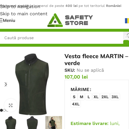
Skip to navigation
Transport gratuit
la comenzi de peste
400 lei
pe tot teritoriul
României
Skip to main content
Meniu
Prima pagină
/
Outdoor
/
Veste
Vesta fleece MARTIN –
verde
SKU:
Nu se aplică
107,00
lei
MĂRIME
S
M
L
XL
2XL
3XL
4XL
Faceți click pentru a mări
Estimare livrare:
luni,