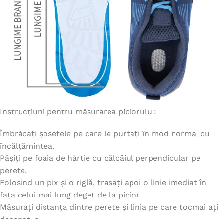
Instrucțiuni pentru măsurarea piciorului:
Îmbrăcați șosetele pe care le purtați în mod normal cu
încălțămintea.
Pășiți pe foaia de hârtie cu călcâiul perpendicular pe
perete.
Folosind un pix și o riglă, trasați apoi o linie imediat în
fața celui mai lung deget de la picior.
Măsurați distanța dintre perete și linia pe care tocmai ați