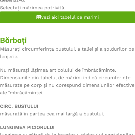
desenat-o.
Selectați mărimea potrivită.
Vezi aici tabelul de marimi
Bărbați
Măsurați circumferința bustului, a taliei și a șoldurilor pe
lenjerie.
Nu măsurați lățimea articolului de îmbrăcăminte.
Dimensiunile din tabelul de mărimi indică circumferințe
măsurate pe corp și nu corespund dimensiunilor efective
ale îmbrăcămintei.
CIRC. BUSTULUI
măsurată în partea cea mai largă a bustului.
LUNGIMEA PICIORULUI
lungimea cusăturii de la interiorul piciorului pantalonilor,