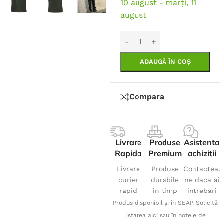
10 august - marți, 11
august
ADAUGĂ ÎN COȘ
Compara
Livrare
Produse
Asistenta
Rapida
Premium
achizitii
Livrare
Produse
Contactea
curier
durabile
ne daca ai
rapid
in timp
intrebari
Produs disponibil și în SEAP. Solicită
listarea aici sau în notele de