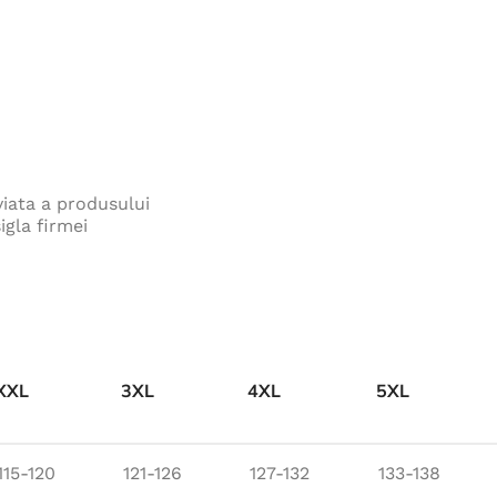
246,00
lei
Pantaloni cu pieptar
SUMMER albastru
205,00
lei
viata a produsului
Jacheta NYPAXX - kaki
igla firmei
355,00
lei
Pelerina NICK - galben
56,00
lei
XXL
3XL
4XL
5XL
115-120
121-126
127-132
133-138