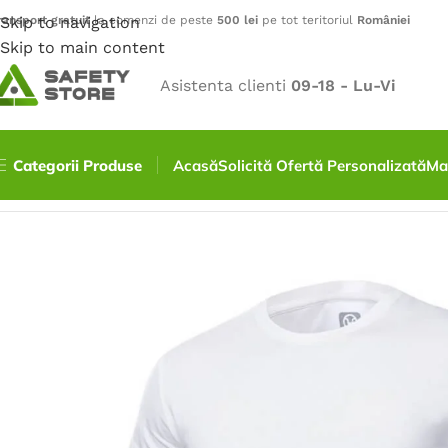
ransport gratuit
Skip to navigation
la comenzi de peste
500 lei
pe tot teritoriul
României
Skip to main content
Asistenta clienti
09-18 - Lu-Vi
Categorii Produse
Acasă
Solicită Ofertă Personalizată
Ma
Prima pagină
/
Outdoor
/
Tricouri
/
Tricou TRENDY – alb