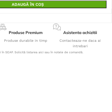
ADAUGĂ ÎN COȘ
Produse Premium
Asistenta achizitii
Produse durabile in timp
Contacteaza-ne daca ai
intrebari
i în SEAP. Solicită listarea aici sau în notele de comandă.
Produse Populare
Jacheta 4XSTRETCH - verde