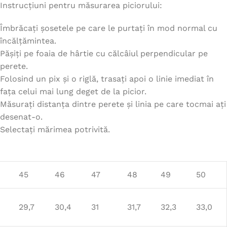
Instrucțiuni pentru măsurarea piciorului:
Îmbrăcați șosetele pe care le purtați în mod normal cu
încălțămintea.
Pășiți pe foaia de hârtie cu călcâiul perpendicular pe
perete.
Folosind un pix și o riglă, trasați apoi o linie imediat în
fața celui mai lung deget de la picior.
Măsurați distanța dintre perete și linia pe care tocmai ați
desenat-o.
Selectați mărimea potrivită.
45
46
47
48
49
50
29,7
30,4
31
31,7
32,3
33,0