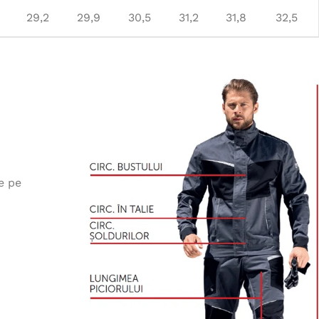
29,2
29,9
30,5
31,2
31,8
32,5
e pe