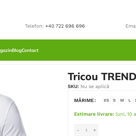
Telefon:
+40 722 696 696
Ema
gazin
Blog
Contact
Tricou TREND
SKU:
Nu se aplică
MĂRIME
XS
S
M
L
Estimare livrare:
luni, 10 