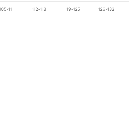
105-111
112-118
119-125
126-132