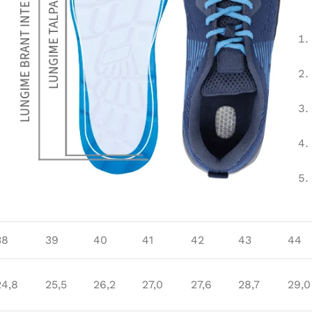
38
39
40
41
42
43
44
24,8
25,5
26,2
27,0
27,6
28,7
29,0