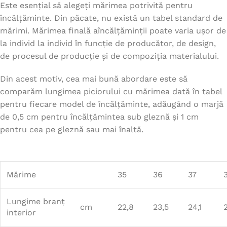
Este esențial să alegeți mărimea potrivită pentru
încălțăminte. Din păcate, nu există un tabel standard de
mărimi. Mărimea finală aîncălțăminții poate varia ușor de
la individ la individ în funcție de producător, de design,
de procesul de producție și de compoziția materialului.
Din acest motiv, cea mai bună abordare este să
comparăm lungimea piciorului cu mărimea dată în tabel
pentru fiecare model de încălțăminte, adăugând o marjă
de 0,5 cm pentru încălțămintea sub gleznă și 1 cm
pentru cea pe gleznă sau mai înaltă.
Mărime
35
36
37
Lungime branț
cm
22,8
23,5
24,1
interior