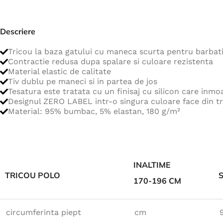
Jachete
Hanorace
Descriere
Veste
Tricou la baza gatului cu maneca scurta pentru barba
Tricouri
Contractie redusa dupa spalare si culoare rezistenta
Material elastic de calitate
Pelerine
Tiv dublu pe maneci si in partea de jos
Tesatura este tratata cu un finisaj cu silicon care inmo
Costume
Designul ZERO LABEL intr-o singura culoare face din tr
Combinezoane
Material: 95% bumbac, 5% elastan, 180 g/m²
Halate
Șorțuri
Fleece
INALTIME
TRICOU POLO
Accesorii
170-196 CM
circumferinta piept
cm