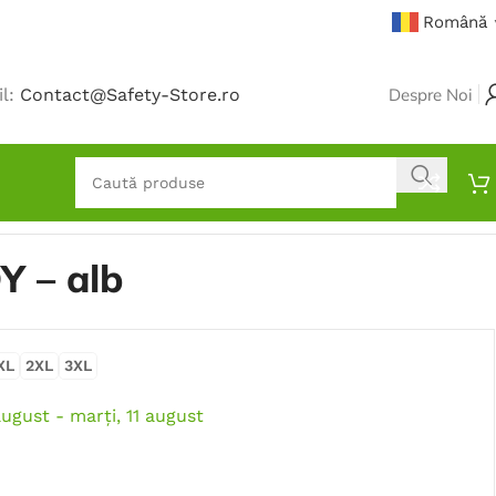
Română
il:
Contact@Safety-Store.ro
Despre Noi
Y – alb
XL
2XL
3XL
august - marți, 11 august