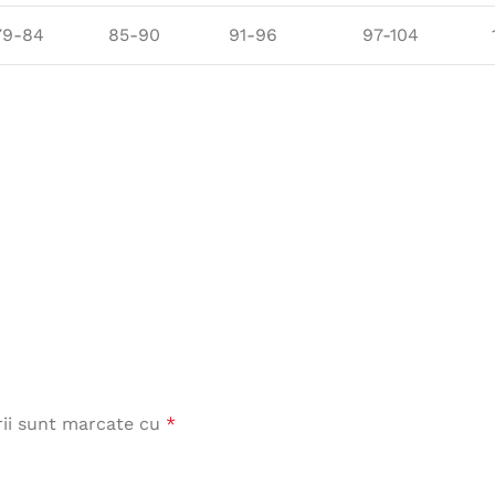
Îmbrăcăminte de Lucru
79-84
85-90
91-96
97-104
vezi produse
rii sunt marcate cu
*