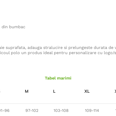
ti din bumbac
aie suprafata, adauga stralucire si prelungeste durata de 
icoul polo un produs ideal pentru personalizare cu logo/s
Tabel marimi
S
M
L
XL
91-96
97-102
103-108
109-114