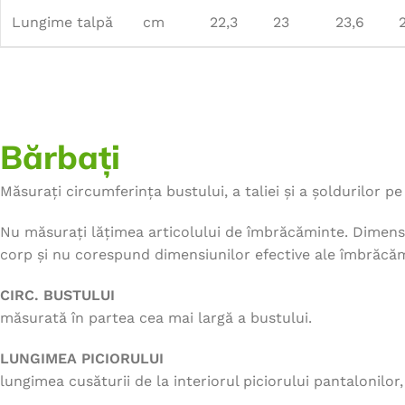
Lungime talpă
cm
22,3
23
23,6
Bărbați
Măsurați circumferința bustului, a taliei și a șoldurilor pe 
Nu măsurați lățimea articolului de îmbrăcăminte. Dimensi
corp și nu corespund dimensiunilor efective ale îmbrăcăm
CIRC. BUSTULUI
măsurată în partea cea mai largă a bustului.
LUNGIMEA PICIORULUI
lungimea cusăturii de la interiorul piciorului pantalonilor