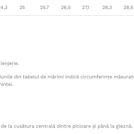
24,3
25
25,7
26,5
27,1
28,3
28,5
lenjerie.
unile din tabelul de mărimi indică circumferințe măsurat
intei.
, de la cusătura centrală dintre picioare și până la gleznă.