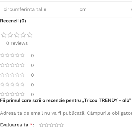
circumferinta talie
cm
Recenzii (0)
0 reviews
0
0
0
0
0
Fii primul care scrii o recenzie pentru „Tricou TRENDY – alb”
Adresa ta de email nu va fi publicată.
Câmpurile obligato
Evaluarea ta
*