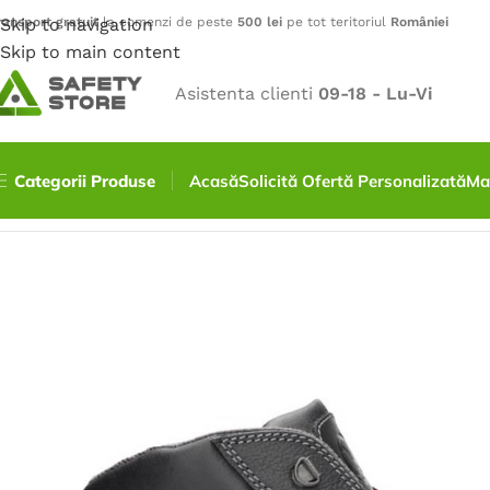
ransport gratuit
Skip to navigation
la comenzi de peste
500 lei
pe tot teritoriul
României
Skip to main content
Asistenta clienti
09-18 - Lu-Vi
Categorii Produse
Acasă
Solicită Ofertă Personalizată
Ma
Prima pagină
/
Încălțăminte
/
Bocanci
/
Bocanci ARDON, S1