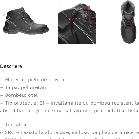
Jachete
Hanorace
Veste
Tricouri
Pelerine
Costume
Descriere
Combinezoane
Halate
– Material: piele de bovina
– Talpa: poliuretan
Șorțuri
– Bombeu: otel
Fleece
– Tip protectie: S1 – incaltaminte cu bombeu rezistent la 
Accesorii
absorbtia energiei in zona calcaiului si proprietati antista
– Tip talpa:
o SRC – rezista la alunecare, inclusiv pe placi ceramice 