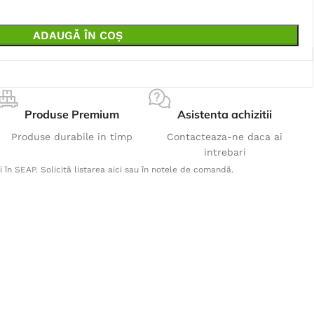
ADAUGĂ ÎN COȘ
Produse Premium
Asistenta achizitii
Produse durabile in timp
Contacteaza-ne daca ai
intrebari
i în SEAP. Solicită listarea aici sau în notele de comandă.
Produse Populare
Pantaloni scurti SUMMER gri