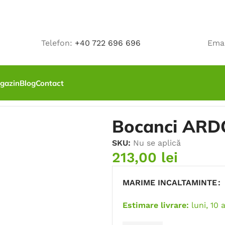
Telefon:
+40 722 696 696
Ema
gazin
Blog
Contact
, SRC, cu bombeu
Bocanci ARD
SKU:
Nu se aplică
213,00
lei
MARIME INCALTAMINTE
Estimare livrare:
luni, 10 