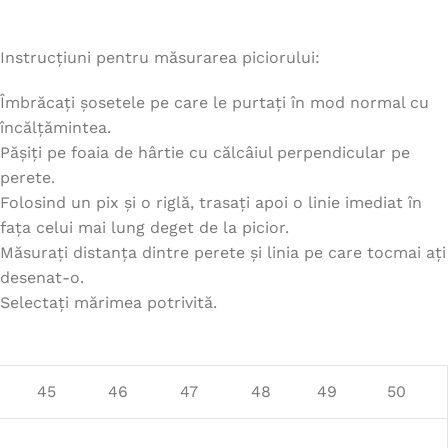
Instrucțiuni pentru măsurarea piciorului:
Îmbrăcați șosetele pe care le purtați în mod normal cu
încălțămintea.
Pășiți pe foaia de hârtie cu călcâiul perpendicular pe
perete.
Folosind un pix și o riglă, trasați apoi o linie imediat în
fața celui mai lung deget de la picior.
Măsurați distanța dintre perete și linia pe care tocmai ați
desenat-o.
Selectați mărimea potrivită.
45
46
47
48
49
50