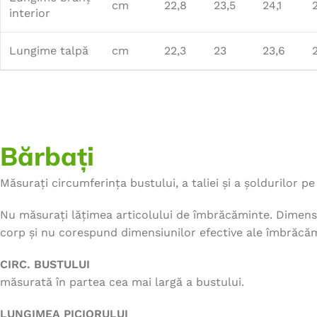
cm
22,8
23,5
24,1
interior
Lungime talpă
cm
22,3
23
23,6
Bărbați
Măsurați circumferința bustului, a taliei și a șoldurilor pe 
Nu măsurați lățimea articolului de îmbrăcăminte. Dimensi
corp și nu corespund dimensiunilor efective ale îmbrăcăm
CIRC. BUSTULUI
măsurată în partea cea mai largă a bustului.
LUNGIMEA PICIORULUI