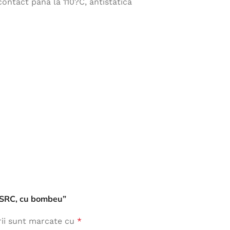
contact pana la 110?C, antistatica
Îmbrăcăminte de Lucru
vezi produse
, SRC, cu bombeu”
rii sunt marcate cu
*