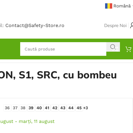
Română
il:
Contact@Safety-Store.ro
Despre Noi
ON, S1, SRC, cu bombeu
36
37
38
39
40
41
42
43
44
45
+3
august - marți, 11 august