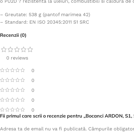
o PU2D ? rezistenta la uleiuri, combustibili si caldura de 
– Greutate: 538 g (pantof marimea 42)
– Standard: EN ISO 20345:2011 S1 SRC
Recenzii (0)
0 reviews
0
0
0
0
0
Fii primul care scrii o recenzie pentru „Bocanci ARDON, S1
Adresa ta de email nu va fi publicată.
Câmpurile obligato