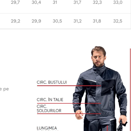
29,7
30,4
31
31,7
32,3
33,0
29,2
29,9
30,5
31,2
31,8
32,5
e pe