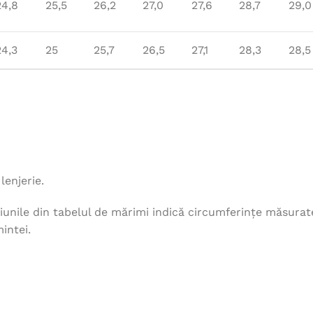
24,8
25,5
26,2
27,0
27,6
28,7
29,0
24,3
25
25,7
26,5
27,1
28,3
28,5
lenjerie.
unile din tabelul de mărimi indică circumferințe măsurat
intei.