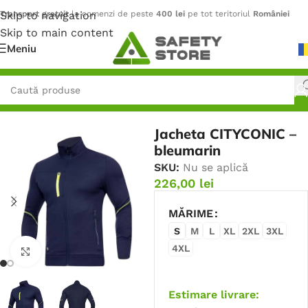
Skip to navigation
Transport gratuit
la comenzi de peste
400 lei
pe tot teritoriul
României
Skip to main content
Meniu
Prima pagină
/
Outdoor
/
Jachete
Jacheta CITYCONIC –
bleumarin
SKU:
Nu se aplică
226,00
lei
MĂRIME
S
M
L
XL
2XL
3XL
4XL
Faceți click pentru a mări
Estimare livrare: