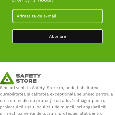
Abonare
Bine ați venit la Safety-Store.ro, unde fiabilitatea,
durabilitatea și calitatea excepțională se unesc pentru a
crea un mediu de protecție cu adevărat sigur pentru
proiectul tău sau locul tău de muncă, ori angajații tăi,
prin echipamente de lucru și protecție, atât pentru