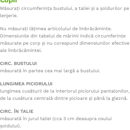
Măsurați circumferința bustului, a taliei și a șoldurilor pe
lenjerie.
Nu măsurați lățimea articolului de îmbrăcăminte.
Dimensiunile din tabelul de mărimi indică circumferințe
măsurate pe corp și nu corespund dimensiunilor efective
ale îmbrăcămintei.
CIRC. BUSTULUI
măsurată în partea cea mai largă a bustului.
LUNGIMEA PICIORULUI
lungimea cusăturii de la interiorul piciorului pantalonilor,
de la cusătura centrală dintre picioare și până la gleznă.
CIRC. ÎN TALIE
măsurată în jurul taliei (cca 3 cm deasupra osului
șoldului).