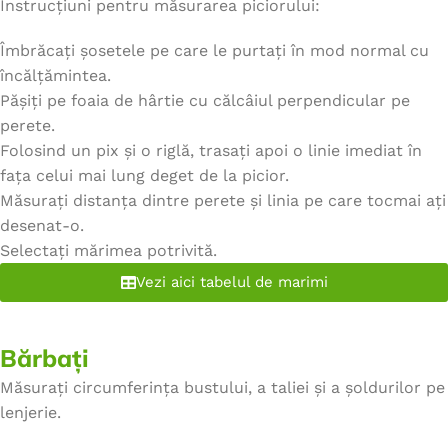
Instrucțiuni pentru măsurarea piciorului:
Îmbrăcați șosetele pe care le purtați în mod normal cu
încălțămintea.
Pășiți pe foaia de hârtie cu călcâiul perpendicular pe
perete.
Folosind un pix și o riglă, trasați apoi o linie imediat în
fața celui mai lung deget de la picior.
Măsurați distanța dintre perete și linia pe care tocmai ați
desenat-o.
Selectați mărimea potrivită.
Vezi aici tabelul de marimi
Bărbați
Măsurați circumferința bustului, a taliei și a șoldurilor pe
lenjerie.