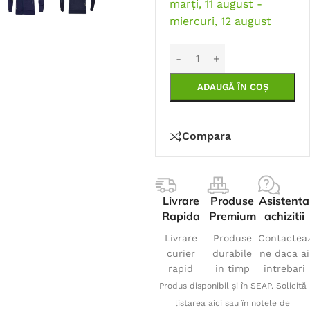
marți, 11 august -
miercuri, 12 august
ADAUGĂ ÎN COȘ
Compara
Livrare
Produse
Asistenta
Rapida
Premium
achizitii
Livrare
Produse
Contactea
curier
durabile
ne daca ai
rapid
in timp
intrebari
Produs disponibil și în SEAP. Solicită
listarea aici sau în notele de