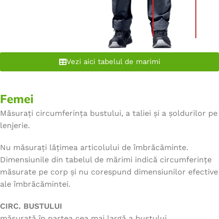
Vezi aici tabelul de marimi
Femei
Măsurați circumferința bustului, a taliei și a șoldurilor pe
lenjerie.
Nu măsurați lățimea articolului de îmbrăcăminte.
Dimensiunile din tabelul de mărimi indică circumferințe
măsurate pe corp și nu corespund dimensiunilor efective
ale îmbrăcămintei.
CIRC. BUSTULUI
măsurată în partea cea mai largă a bustului.