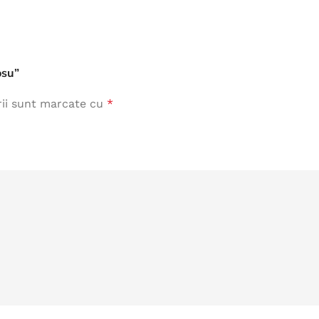
osu”
rii sunt marcate cu
*