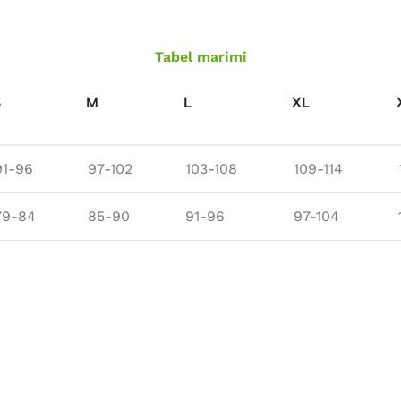
Îmbrăcăminte de Lucru
Tabel marimi
vezi produse
S
M
L
XL
91-96
97-102
103-108
109-114
79-84
85-90
91-96
97-104