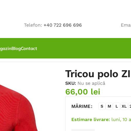
Telefon:
+40 722 696 696
Ema
gazin
Blog
Contact
su
Tricou polo Z
SKU:
Nu se aplică
66,00
lei
MĂRIME
S
M
L
XL
Estimare livrare:
luni, 10 