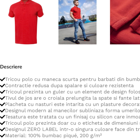
Jachete
Hanorace
Veste
Tricouri
Pelerine
Costume
Descriere
Combinezoane
Tricou polo cu maneca scurta pentru barbati din bumb
Halate
Contractie redusa dupa spalare si culoare rezistenta
Șorțuri
Tricoul prezinta un guler cu un element de design folosi
Tivul de jos are o croiala prelungita la spate si fante la
Fleece
Placheta cu nasturi este intarita cu un plasture decora
Designul modern al manecilor subliniaza forma umerilo
Accesorii
Tesatura este tratata cu un finisaj cu silicon care inmo
Tricoul polo prezinta doar cu o eticheta de dimensiuni m
Designul ZERO LABEL intr-o singura culoare face din tr
Material: 100% bumbac piqué, 200 g/m²