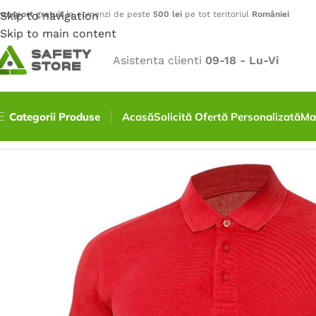
ransport gratuit
Skip to navigation
la comenzi de peste
500 lei
pe tot teritoriul
României
Skip to main content
Asistenta clienti
09-18 - Lu-Vi
Categorii Produse
Acasă
Solicită Ofertă Personalizată
Ma
Prima pagină
/
Outdoor
/
Tricouri
/
Tricou polo ZIDYN – ro