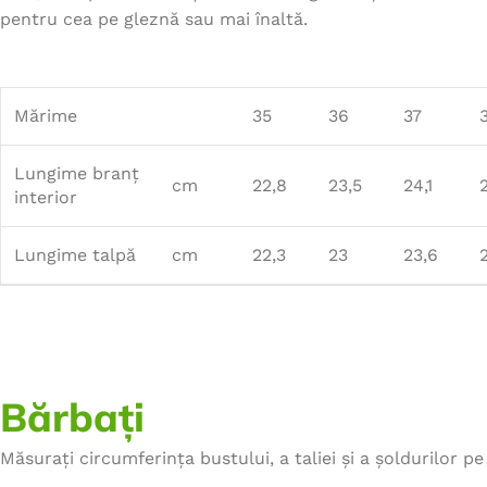
pentru cea pe gleznă sau mai înaltă.
Mărime
35
36
37
Lungime branț
cm
22,8
23,5
24,1
interior
Lungime talpă
cm
22,3
23
23,6
Bărbați
Măsurați circumferința bustului, a taliei și a șoldurilor pe 