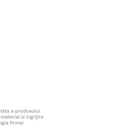
30,00
lei
Fes VISION NEO - gri
22,00
lei
Pantaloni 2STRONG rosu
130,00
lei
Curea 4TECH 115CM
25,00
lei
viata a produsului
aterial si ingrijire
igla firmei