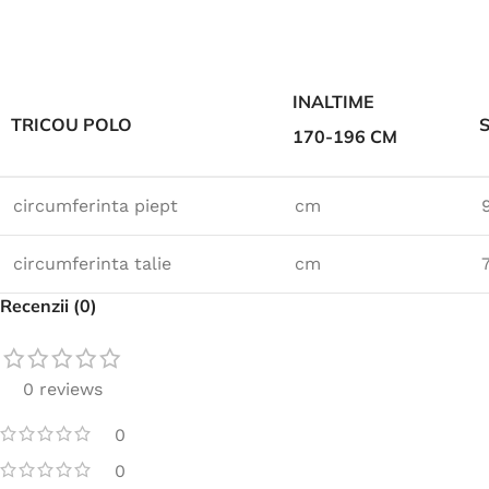
INALTIME
TRICOU POLO
170-196 CM
circumferinta piept
cm
circumferinta talie
cm
Recenzii (0)
0 reviews
0
0