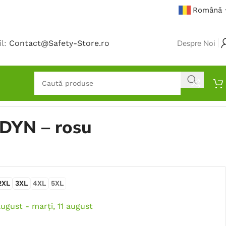
Română
il:
Contact@Safety-Store.ro
Despre Noi
IDYN – rosu
2XL
3XL
4XL
5XL
august - marți, 11 august