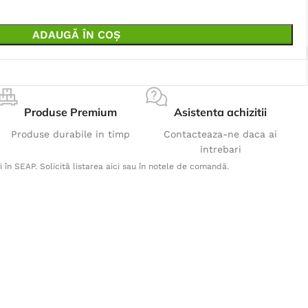
ADAUGĂ ÎN COȘ
Produse Premium
Asistenta achizitii
Produse durabile in timp
Contacteaza-ne daca ai
intrebari
i în SEAP. Solicită listarea aici sau în notele de comandă.
Produse Populare
Tricou LIMA - rosu