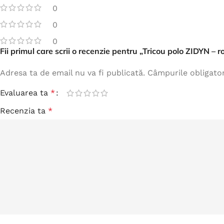
0
0
0
Fii primul care scrii o recenzie pentru „Tricou polo ZIDYN – r
Adresa ta de email nu va fi publicată.
Câmpurile obligato
Evaluarea ta
*
Recenzia ta
*