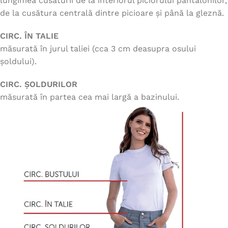
lungimea cusăturii de la interiorul piciorului pantalonilor,
de la cusătura centrală dintre picioare și până la gleznă.
CIRC. ÎN TALIE
măsurată în jurul taliei (cca 3 cm deasupra osului
șoldului).
CIRC. ȘOLDURILOR
măsurată în partea cea mai largă a bazinului.