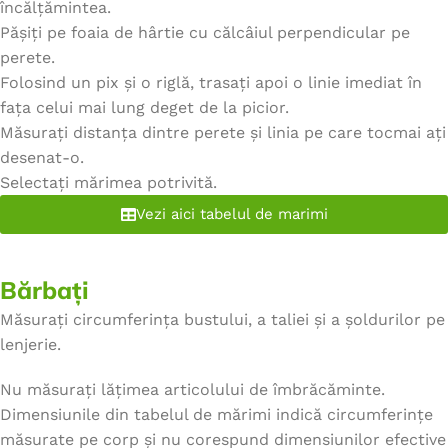
încălțămintea.
Pășiți pe foaia de hârtie cu călcâiul perpendicular pe
perete.
Folosind un pix și o riglă, trasați apoi o linie imediat în
fața celui mai lung deget de la picior.
Măsurați distanța dintre perete și linia pe care tocmai ați
desenat-o.
Selectați mărimea potrivită.
Vezi aici tabelul de marimi
Bărbați
Măsurați circumferința bustului, a taliei și a șoldurilor pe
lenjerie.
Nu măsurați lățimea articolului de îmbrăcăminte.
Dimensiunile din tabelul de mărimi indică circumferințe
măsurate pe corp și nu corespund dimensiunilor efective