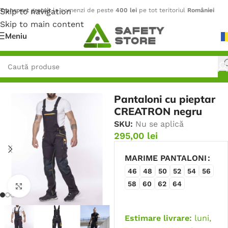
Skip to navigation
Transport gratuit
la comenzi de peste
400 lei
pe tot teritoriul
României
Skip to main content
Meniu
Prima pagină
/
Îmbrăcăminte
/
Pantaloni
Pantaloni cu pieptar
CREATRON negru
SKU:
Nu se aplică
295,00
lei
MARIME PANTALONI
46
48
50
52
54
56
58
60
62
64
Faceți click pentru a mări
Estimare livrare:
luni,