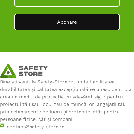
Abonare
Bine ați venit la Safety-Store.ro, unde fiabilitatea,
durabilitatea și calitatea excepțională se unesc pentru a
crea un mediu de protecție cu adevărat sigur pentru
proiectul tău sau locul tău de muncă, ori angajații tăi,
prin echipamente de lucru și protecție, atât pentru
persoane fizice, cât și companii.
contact@safety-store.ro