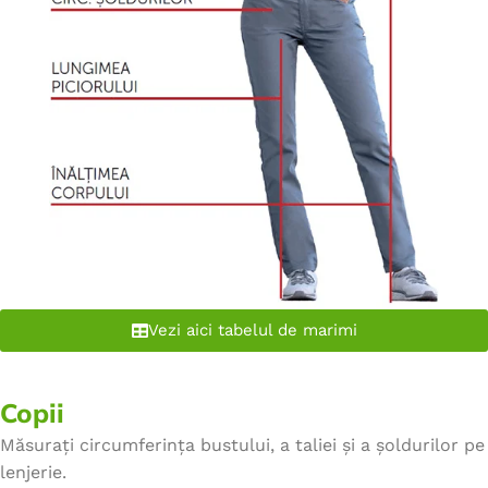
Vezi aici tabelul de marimi
Copii
Măsurați circumferința bustului, a taliei și a șoldurilor pe
lenjerie.