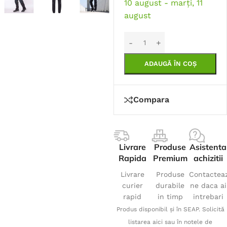
10 august - marți, 11
august
ADAUGĂ ÎN COȘ
Compara
Livrare
Produse
Asistenta
Rapida
Premium
achizitii
Livrare
Produse
Contactea
curier
durabile
ne daca ai
rapid
in timp
intrebari
Produs disponibil și în SEAP. Solicită
listarea aici sau în notele de