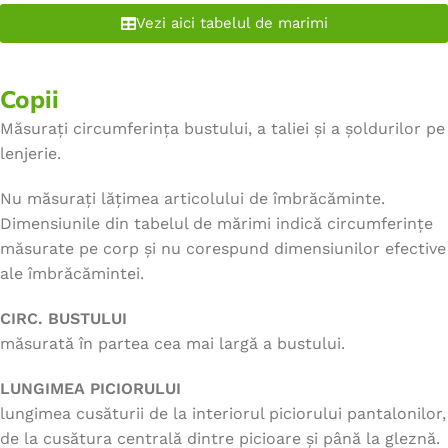
Vezi aici tabelul de marimi
Copii
Măsurați circumferința bustului, a taliei și a șoldurilor pe
lenjerie.
Nu măsurați lățimea articolului de îmbrăcăminte.
Dimensiunile din tabelul de mărimi indică circumferințe
măsurate pe corp și nu corespund dimensiunilor efective
ale îmbrăcămintei.
CIRC. BUSTULUI
măsurată în partea cea mai largă a bustului.
LUNGIMEA PICIORULUI
lungimea cusăturii de la interiorul piciorului pantalonilor,
de la cusătura centrală dintre picioare și până la gleznă.