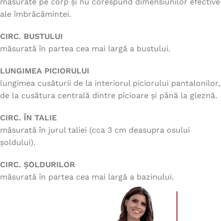
măsurate pe corp și nu corespund dimensiunilor efective
ale îmbrăcămintei.
CIRC. BUSTULUI
măsurată în partea cea mai largă a bustului.
LUNGIMEA PICIORULUI
lungimea cusăturii de la interiorul piciorului pantalonilor,
de la cusătura centrală dintre picioare și până la gleznă.
CIRC. ÎN TALIE
măsurată în jurul taliei (cca 3 cm deasupra osului
șoldului).
CIRC. ȘOLDURILOR
măsurată în partea cea mai largă a bazinului.