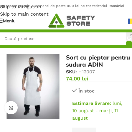
Skip to navigation
Transport gratuit
la comenzi de peste
400 lei
pe tot teritoriul
României
Skip to main content
Meniu
Prima pagină
/
Îmbrăcăminte
/
Șorțuri
Sort cu pieptar pentru
sudura ADIN
SKU:
H12007
74,00
lei
În stoc
Estimare livrare:
luni,
Faceți click pentru a mări
10 august - marți, 11
august