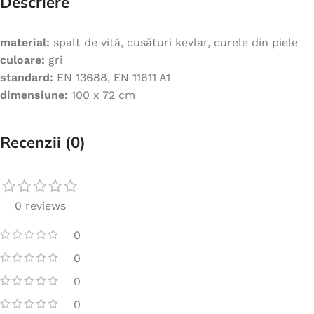
Descriere
material:
spalt de vită, cusături kevlar, curele din piele
culoare:
gri
standard:
EN 13688, EN 11611 A1
dimensiune:
100 x 72 cm
Recenzii (0)
0 reviews
0
0
0
0