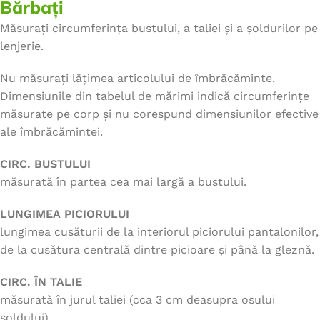
Bărbați
Măsurați circumferința bustului, a taliei și a șoldurilor pe
lenjerie.
Nu măsurați lățimea articolului de îmbrăcăminte.
Dimensiunile din tabelul de mărimi indică circumferințe
măsurate pe corp și nu corespund dimensiunilor efective
ale îmbrăcămintei.
CIRC. BUSTULUI
măsurată în partea cea mai largă a bustului.
LUNGIMEA PICIORULUI
lungimea cusăturii de la interiorul piciorului pantalonilor,
de la cusătura centrală dintre picioare și până la gleznă.
CIRC. ÎN TALIE
măsurată în jurul taliei (cca 3 cm deasupra osului
șoldului).