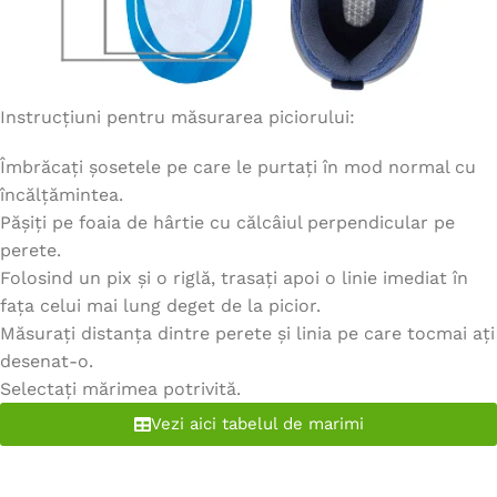
Instrucțiuni pentru măsurarea piciorului:
Îmbrăcați șosetele pe care le purtați în mod normal cu
încălțămintea.
Pășiți pe foaia de hârtie cu călcâiul perpendicular pe
perete.
Folosind un pix și o riglă, trasați apoi o linie imediat în
fața celui mai lung deget de la picior.
Măsurați distanța dintre perete și linia pe care tocmai ați
desenat-o.
Selectați mărimea potrivită.
Vezi aici tabelul de marimi