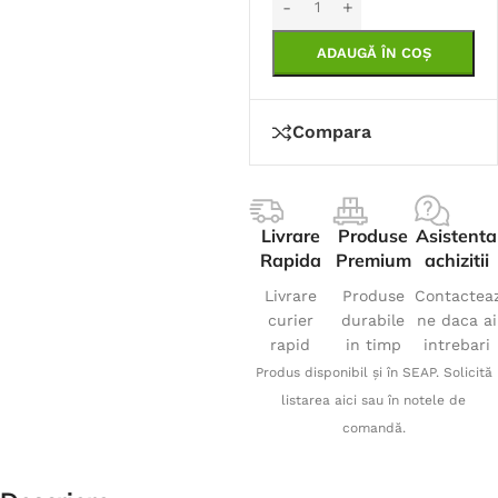
ADAUGĂ ÎN COȘ
Compara
Livrare
Produse
Asistenta
Rapida
Premium
achizitii
Livrare
Produse
Contactea
curier
durabile
ne daca ai
rapid
in timp
intrebari
Produs disponibil și în SEAP. Solicită
listarea aici sau în notele de
comandă.