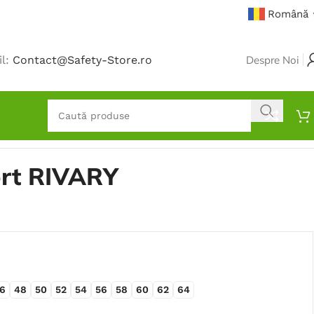
Română
il:
Contact@Safety-Store.ro
Despre Noi
ort RIVARY
6
48
50
52
54
56
58
60
62
64