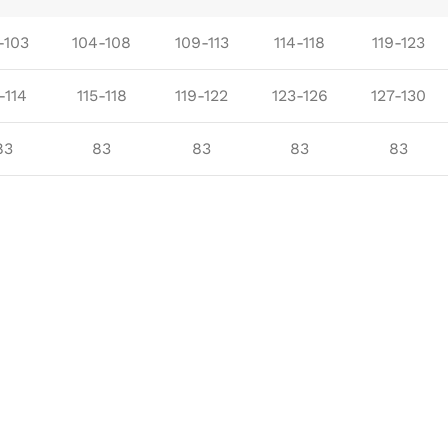
-103
104-108
109-113
114-118
119-123
-114
115-118
119-122
123-126
127-130
83
83
83
83
83