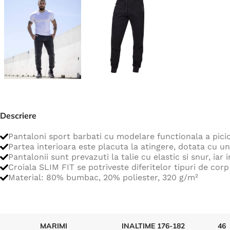
Jachete
Hanorace
Veste
Tricouri
Pelerine
Costume
Combinezoane
Descriere
Halate
Pantaloni sport barbati cu modelare functionala a pici
Partea interioara este placuta la atingere, dotata cu un
Șorțuri
Pantalonii sunt prevazuti la talie cu elastic si snur, iar
Fleece
Croiala SLIM FIT se potriveste diferitelor tipuri de corp
Material: 80% bumbac, 20% poliester, 320 g/m²
Accesorii
MARIMI
INALTIME 176-182
46