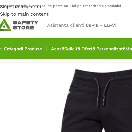
ransport gratuit
Skip to navigation
la comenzi de peste
500 lei
pe tot teritoriul
României
Skip to main content
Asistenta clienti
09-18 - Lu-Vi
Categorii Produse
Acasă
Solicită Ofertă Personalizată
Ma
Prima pagină
/
Outdoor
/
Pantaloni
/
Pantaloni sport RIVAR