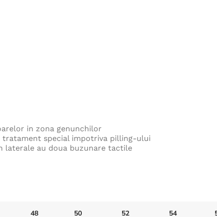
oarelor in zona genunchilor
 tratament special impotriva pilling-ului
 in laterale au doua buzunare tactile
48
50
52
54