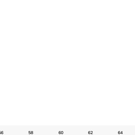
bleumarin
246,00
lei
Jacheta COOL TREND
REFLECT - negru / gri
156,00
lei
Bretele YDERY
45,00
lei
Tricou SIGNAL maneca
scurta - portocaliu
105,00
lei
56
58
60
62
64