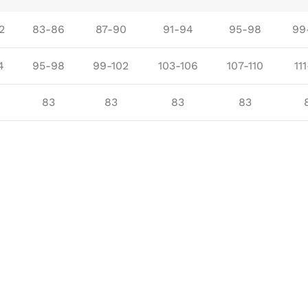
Îmbrăcăminte de Lucru
2
83-86
87-90
91-94
95-98
99
vezi produse
4
95-98
99-102
103-106
107-110
111
83
83
83
83