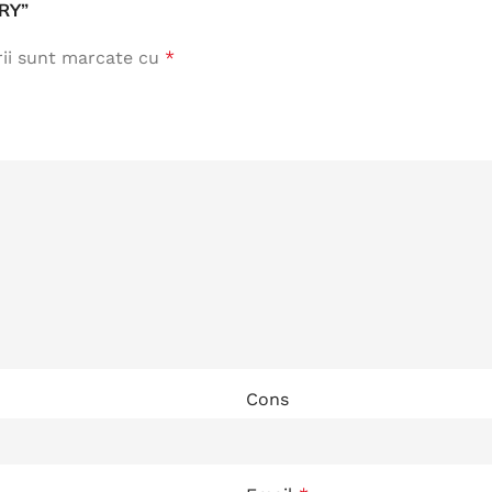
ARY”
rii sunt marcate cu
*
Cons