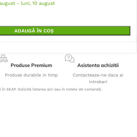
 august - luni, 10 august
ADAUGĂ ÎN COȘ
Produse Premium
Asistenta achizitii
Produse durabile in timp
Contacteaza-ne daca ai
intrebari
i în SEAP. Solicită listarea aici sau în notele de comandă.
Produse Populare
Pantaloni 4XSTRETCH