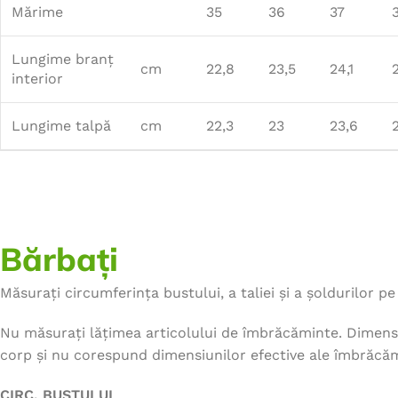
Mărime
35
36
37
Lungime branț
cm
22,8
23,5
24,1
interior
Lungime talpă
cm
22,3
23
23,6
Bărbați
Măsurați circumferința bustului, a taliei și a șoldurilor pe 
Nu măsurați lățimea articolului de îmbrăcăminte. Dimensi
corp și nu corespund dimensiunilor efective ale îmbrăcăm
CIRC. BUSTULUI