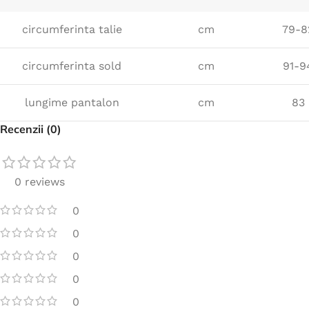
circumferinta talie
cm
79-8
circumferinta sold
cm
91-9
lungime pantalon
cm
83
Recenzii (0)
0 reviews
0
0
0
0
0