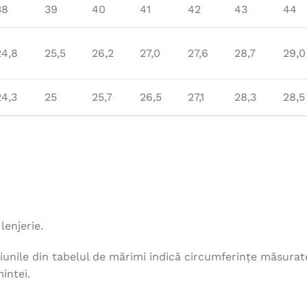
38
39
40
41
42
43
44
24,8
25,5
26,2
27,0
27,6
28,7
29,0
24,3
25
25,7
26,5
27,1
28,3
28,5
lenjerie.
unile din tabelul de mărimi indică circumferințe măsurat
intei.