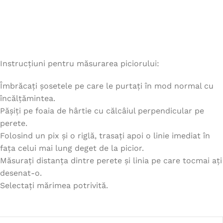
Instrucțiuni pentru măsurarea piciorului:
Îmbrăcați șosetele pe care le purtați în mod normal cu
încălțămintea.
Pășiți pe foaia de hârtie cu călcâiul perpendicular pe
perete.
Folosind un pix și o riglă, trasați apoi o linie imediat în
fața celui mai lung deget de la picior.
Măsurați distanța dintre perete și linia pe care tocmai ați
desenat-o.
Selectați mărimea potrivită.