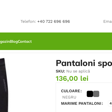
Telefon:
+40 722 696 696
Ema
gazin
Blog
Contact
Y
Pantaloni sp
SKU:
Nu se aplică
136,00
lei
CULOARE
NEGRU
MARIME PANTALONI
4