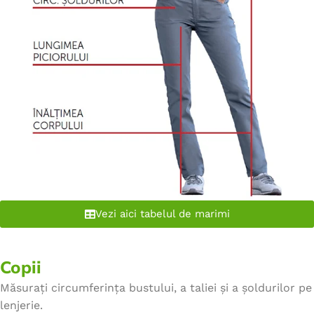
Vezi aici tabelul de marimi
Copii
Măsurați circumferința bustului, a taliei și a șoldurilor pe
lenjerie.