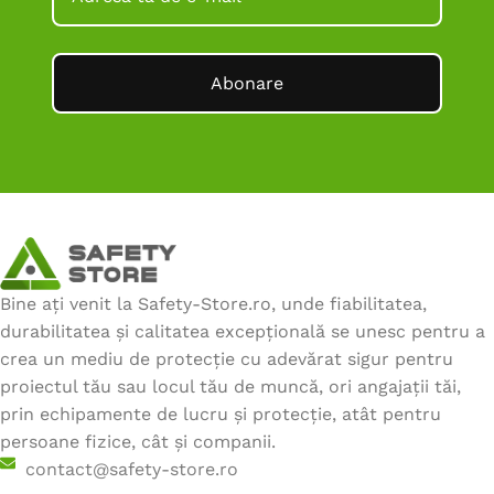
Abonare
Bine ați venit la Safety-Store.ro, unde fiabilitatea,
durabilitatea și calitatea excepțională se unesc pentru a
crea un mediu de protecție cu adevărat sigur pentru
proiectul tău sau locul tău de muncă, ori angajații tăi,
prin echipamente de lucru și protecție, atât pentru
persoane fizice, cât și companii.
contact@safety-store.ro