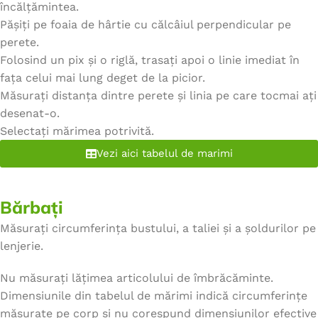
încălțămintea.
Pășiți pe foaia de hârtie cu călcâiul perpendicular pe
perete.
Folosind un pix și o riglă, trasați apoi o linie imediat în
fața celui mai lung deget de la picior.
Măsurați distanța dintre perete și linia pe care tocmai ați
desenat-o.
Selectați mărimea potrivită.
Vezi aici tabelul de marimi
Bărbați
Măsurați circumferința bustului, a taliei și a șoldurilor pe
lenjerie.
Nu măsurați lățimea articolului de îmbrăcăminte.
Dimensiunile din tabelul de mărimi indică circumferințe
măsurate pe corp și nu corespund dimensiunilor efective