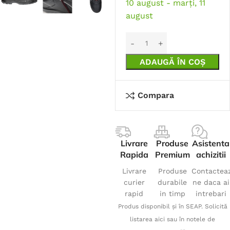
10 august - marți, 11
august
ADAUGĂ ÎN COȘ
Compara
Livrare
Produse
Asistenta
Rapida
Premium
achizitii
Livrare
Produse
Contactea
curier
durabile
ne daca ai
rapid
in timp
intrebari
Produs disponibil și în SEAP. Solicită
listarea aici sau în notele de