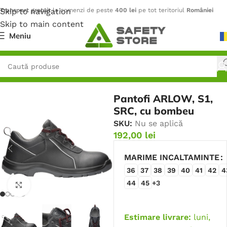
Skip to navigation
Transport gratuit
la comenzi de peste
400 lei
pe tot teritoriul
României
Skip to main content
Meniu
Prima pagină
/
Încălțăminte
/
Pantofi
Pantofi ARLOW, S1,
SRC, cu bombeu
SKU:
Nu se aplică
192,00
lei
MARIME INCALTAMINTE
36
37
38
39
40
41
42
4
44
45
+3
Faceți click pentru a mări
Estimare livrare:
luni,