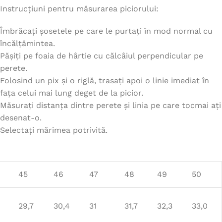
Instrucțiuni pentru măsurarea piciorului:
Îmbrăcați șosetele pe care le purtați în mod normal cu
încălțămintea.
Pășiți pe foaia de hârtie cu călcâiul perpendicular pe
perete.
Folosind un pix și o riglă, trasați apoi o linie imediat în
fața celui mai lung deget de la picior.
Măsurați distanța dintre perete și linia pe care tocmai ați
desenat-o.
Selectați mărimea potrivită.
45
46
47
48
49
50
29,7
30,4
31
31,7
32,3
33,0