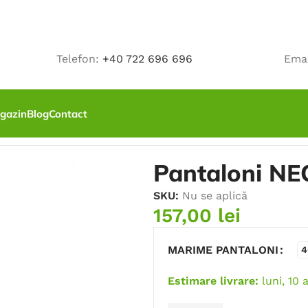
Telefon:
+40 722 696 696
Ema
gazin
Blog
Contact
rosu
Pantaloni NE
SKU:
Nu se aplică
157,00
lei
MARIME PANTALONI
4
Estimare livrare:
luni, 10 