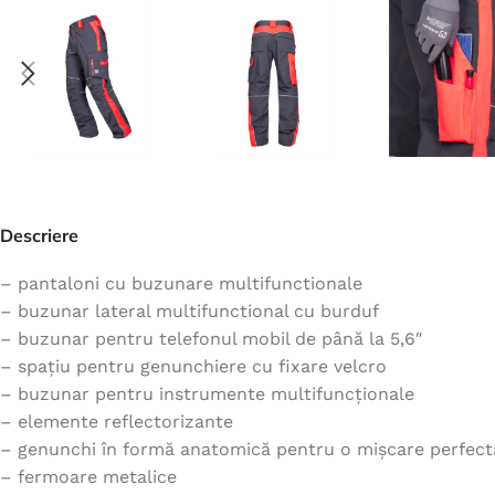
Jachete
Hanorace
Veste
Tricouri
Pelerine
Costume
Descriere
Combinezoane
Halate
– pantaloni cu buzunare multifunctionale
– buzunar lateral multifunctional cu burduf
Șorțuri
– buzunar pentru telefonul mobil de până la 5,6″
Fleece
– spațiu pentru genunchiere cu fixare velcro
Accesorii
– buzunar pentru instrumente multifuncționale
– elemente reflectorizante
– genunchi în formă anatomică pentru o mișcare perfect
– fermoare metalice