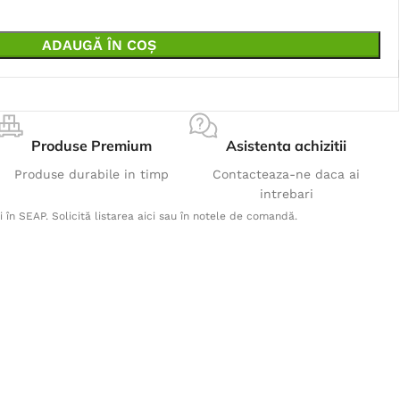
ADAUGĂ ÎN COȘ
Produse Premium
Asistenta achizitii
Produse durabile in timp
Contacteaza-ne daca ai
intrebari
i în SEAP. Solicită listarea aici sau în notele de comandă.
Produse Populare
Pantaloni ULTRITE rosu