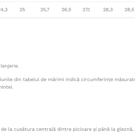
24,3
25
25,7
26,5
27,1
28,3
28,5
lenjerie.
unile din tabelul de mărimi indică circumferințe măsurat
intei.
, de la cusătura centrală dintre picioare și până la gleznă.