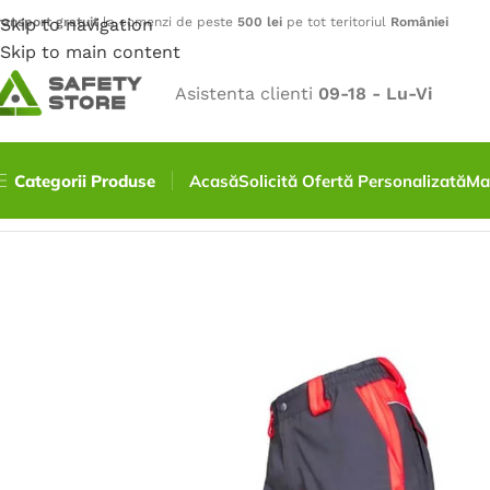
ransport gratuit
Skip to navigation
la comenzi de peste
500 lei
pe tot teritoriul
României
Skip to main content
Asistenta clienti
09-18 - Lu-Vi
Categorii Produse
Acasă
Solicită Ofertă Personalizată
Ma
Prima pagină
/
Îmbrăcăminte
/
Pantaloni
/
Pantaloni NEON 