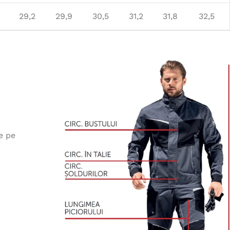
29,2
29,9
30,5
31,2
31,8
32,5
e pe