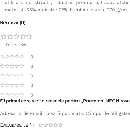
– utilizare: constructii, industrie, productie, hobby, atelie
– material: 65% poliester 35% bumbac, panza, 270 g/m²
Recenzii (0)
0 reviews
0
0
0
0
0
Fii primul care scrii o recenzie pentru „Pantaloni NEON rosu
Adresa ta de email nu va fi publicată.
Câmpurile obligato
Evaluarea ta
*