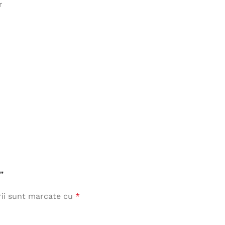
r
Îmbrăcăminte de Lucru
vezi produse
”
rii sunt marcate cu
*