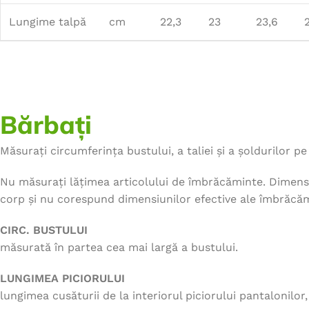
Lungime talpă
cm
22,3
23
23,6
Bărbați
Măsurați circumferința bustului, a taliei și a șoldurilor pe 
Nu măsurați lățimea articolului de îmbrăcăminte. Dimensi
corp și nu corespund dimensiunilor efective ale îmbrăcăm
CIRC. BUSTULUI
măsurată în partea cea mai largă a bustului.
LUNGIMEA PICIORULUI
lungimea cusăturii de la interiorul piciorului pantalonilor