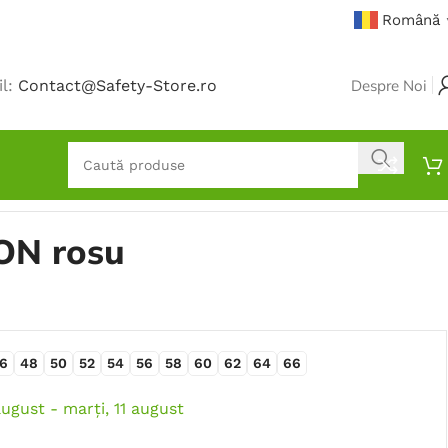
Română
il:
Contact@Safety-Store.ro
Despre Noi
ON rosu
6
48
50
52
54
56
58
60
62
64
66
august - marți, 11 august