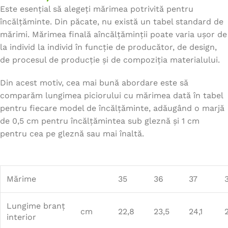
Este esențial să alegeți mărimea potrivită pentru
încălțăminte. Din păcate, nu există un tabel standard de
mărimi. Mărimea finală aîncălțăminții poate varia ușor de
la individ la individ în funcție de producător, de design,
de procesul de producție și de compoziția materialului.
Din acest motiv, cea mai bună abordare este să
comparăm lungimea piciorului cu mărimea dată în tabel
pentru fiecare model de încălțăminte, adăugând o marjă
de 0,5 cm pentru încălțămintea sub gleznă și 1 cm
pentru cea pe gleznă sau mai înaltă.
Mărime
35
36
37
Lungime branț
cm
22,8
23,5
24,1
interior