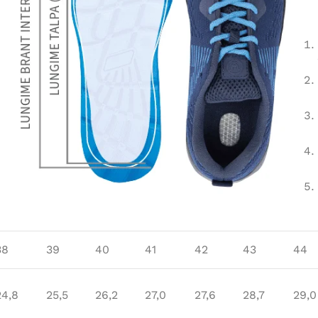
38
39
40
41
42
43
44
24,8
25,5
26,2
27,0
27,6
28,7
29,0