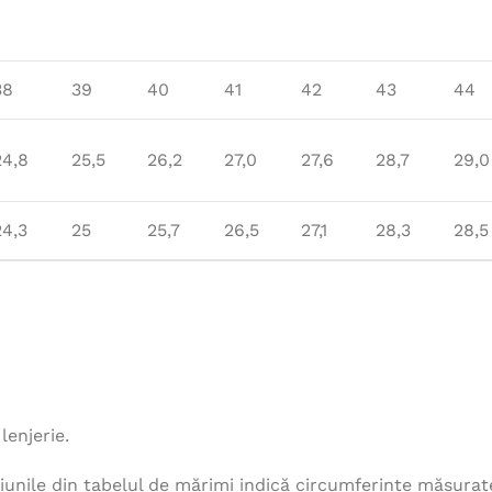
38
39
40
41
42
43
44
24,8
25,5
26,2
27,0
27,6
28,7
29,0
24,3
25
25,7
26,5
27,1
28,3
28,5
lenjerie.
unile din tabelul de mărimi indică circumferințe măsurat