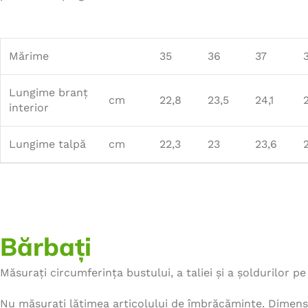
Mărime
35
36
37
Lungime branț
cm
22,8
23,5
24,1
interior
Lungime talpă
cm
22,3
23
23,6
Bărbați
Măsurați circumferința bustului, a taliei și a șoldurilor pe 
Nu măsurați lățimea articolului de îmbrăcăminte. Dimensi