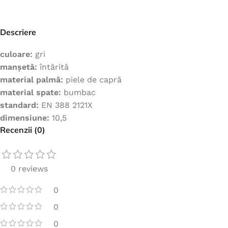
Jachete
Hanorace
Descriere
Veste
culoare:
gri
Tricouri
manșetă:
întărită
Pelerine
material palmă:
piele de capră
material spate:
bumbac
Costume
standard:
EN 388 2121X
Combinezoane
dimensiune:
10,5
Halate
Recenzii (0)
Șorțuri
Fleece
0 reviews
Accesorii
0
0
0