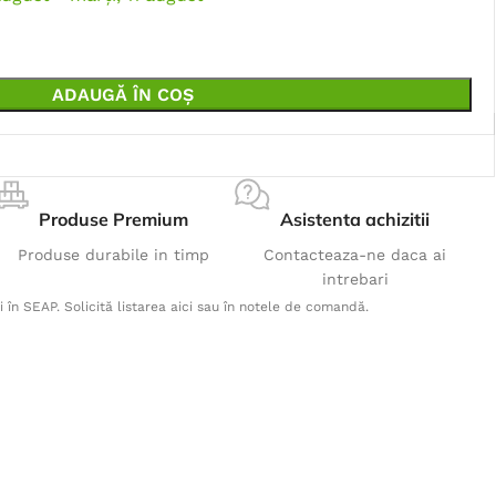
ADAUGĂ ÎN COȘ
Produse Premium
Asistenta achizitii
Produse durabile in timp
Contacteaza-ne daca ai
intrebari
i în SEAP. Solicită listarea aici sau în notele de comandă.
Produse Populare
Jacheta polar M007