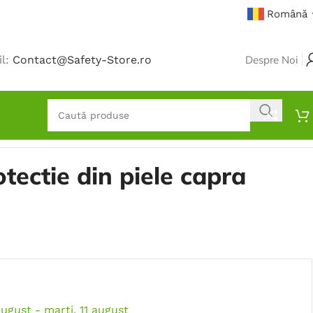
Română
il:
Contact@Safety-Store.ro
Despre Noi
tectie din piele capra
august - marți, 11 august