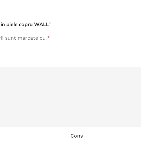
Îmbrăcăminte de Lucru
vezi produse
 din piele capra WALL”
rii sunt marcate cu
*
Cons