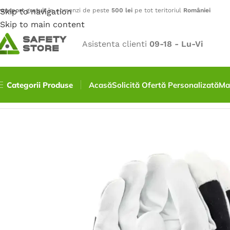
ransport gratuit
Skip to navigation
la comenzi de peste
500 lei
pe tot teritoriul
României
Skip to main content
Asistenta clienti
09-18 - Lu-Vi
Categorii Produse
Acasă
Solicită Ofertă Personalizată
Ma
Prima pagină
/
Mănuși
/
Mănuși din Piele
/
Manusi de protec