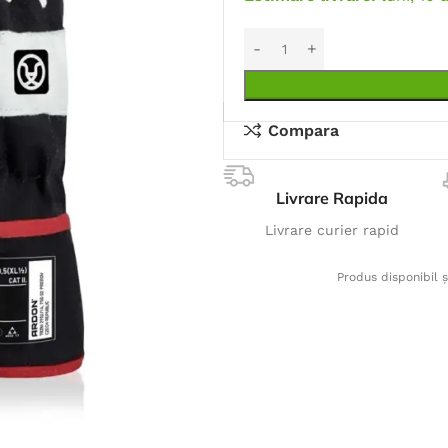
Compara
Livrare Rapida
Livrare curier rapid
Produs disponibil ș