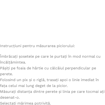
Instrucțiuni pentru măsurarea piciorului:
Îmbrăcați șosetele pe care le purtați în mod normal cu
încălțămintea.
Pășiți pe foaia de hârtie cu călcâiul perpendicular pe
perete.
Folosind un pix și o riglă, trasați apoi o linie imediat în
fața celui mai lung deget de la picior.
Măsurați distanța dintre perete și linia pe care tocmai ați
desenat-o.
Selectați mărimea potrivită.