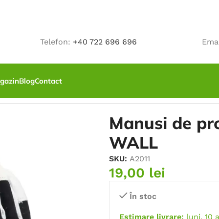
Telefon:
+40 722 696 696
Ema
gazin
Blog
Contact
tie din piele capra WALL
Manusi de pro
WALL
SKU:
A2011
19,00
lei
În stoc
Estimare livrare:
luni, 10 