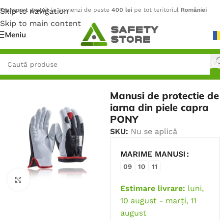
Skip to navigation
Transport gratuit
la comenzi de peste
400 lei
pe tot teritoriul
României
Skip to main content
Meniu
Prima pagină
/
Mănuși
/
Mănuși de Iarnă
Manusi de protectie de
iarna din piele capra
PONY
SKU:
Nu se aplică
MARIME MANUSI
09
10
11
Faceți click pentru a mări
Estimare livrare:
luni,
10 august - marți, 11
august