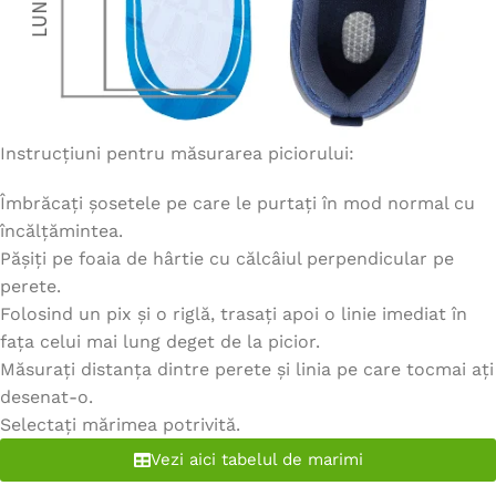
Instrucțiuni pentru măsurarea piciorului:
Îmbrăcați șosetele pe care le purtați în mod normal cu
încălțămintea.
Pășiți pe foaia de hârtie cu călcâiul perpendicular pe
perete.
Folosind un pix și o riglă, trasați apoi o linie imediat în
fața celui mai lung deget de la picior.
Măsurați distanța dintre perete și linia pe care tocmai ați
desenat-o.
Selectați mărimea potrivită.
Vezi aici tabelul de marimi