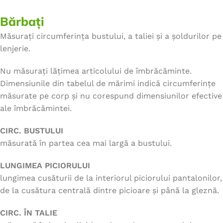
Bărbați
Măsurați circumferința bustului, a taliei și a șoldurilor pe
lenjerie.
Nu măsurați lățimea articolului de îmbrăcăminte.
Dimensiunile din tabelul de mărimi indică circumferințe
măsurate pe corp și nu corespund dimensiunilor efective
ale îmbrăcămintei.
CIRC. BUSTULUI
măsurată în partea cea mai largă a bustului.
LUNGIMEA PICIORULUI
lungimea cusăturii de la interiorul piciorului pantalonilor,
de la cusătura centrală dintre picioare și până la gleznă.
CIRC. ÎN TALIE