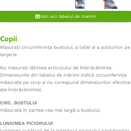
Vezi aici tabelul de marimi
Copii
Măsurați circumferința bustului, a taliei și a șoldurilor pe
lenjerie.
Nu măsurați lățimea articolului de îmbrăcăminte.
Dimensiunile din tabelul de mărimi indică circumferințe
măsurate pe corp și nu corespund dimensiunilor efective
ale îmbrăcămintei.
CIRC. BUSTULUI
măsurată în partea cea mai largă a bustului.
LUNGIMEA PICIORULUI
lungimea cusăturii de la interiorul piciorului pantalonilor,