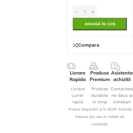
ADAUGĂ ÎN COȘ
Compara
Livrare
Produse
Asistenta
Rapida
Premium
achizitii
Livrare
Produse
Contactea
curier
durabile
ne daca ai
rapid
in timp
intrebari
Produs disponibil și în SEAP. Solicită
listarea aici sau în notele de
comandă.