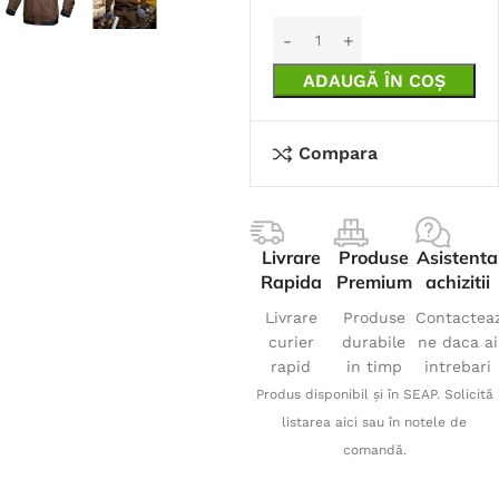
ADAUGĂ ÎN COȘ
Compara
Livrare
Produse
Asistenta
Rapida
Premium
achizitii
Livrare
Produse
Contactea
curier
durabile
ne daca ai
rapid
in timp
intrebari
Produs disponibil și în SEAP. Solicită
listarea aici sau în notele de
comandă.