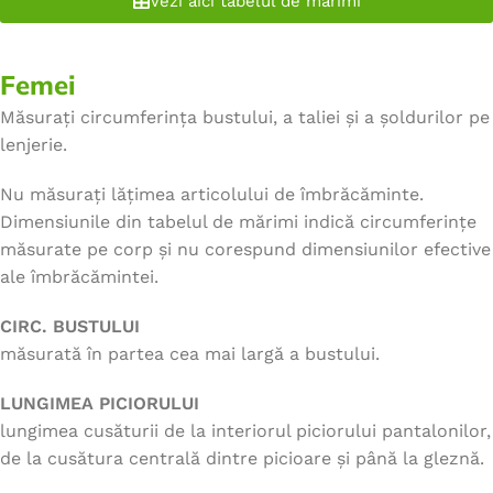
Vezi aici tabelul de marimi
Femei
Măsurați circumferința bustului, a taliei și a șoldurilor pe
lenjerie.
Nu măsurați lățimea articolului de îmbrăcăminte.
Dimensiunile din tabelul de mărimi indică circumferințe
măsurate pe corp și nu corespund dimensiunilor efective
ale îmbrăcămintei.
CIRC. BUSTULUI
măsurată în partea cea mai largă a bustului.
LUNGIMEA PICIORULUI
lungimea cusăturii de la interiorul piciorului pantalonilor,
de la cusătura centrală dintre picioare și până la gleznă.