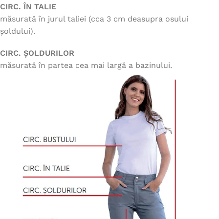
CIRC. ÎN TALIE
măsurată în jurul taliei (cca 3 cm deasupra osului
șoldului).
CIRC. ȘOLDURILOR
măsurată în partea cea mai largă a bazinului.