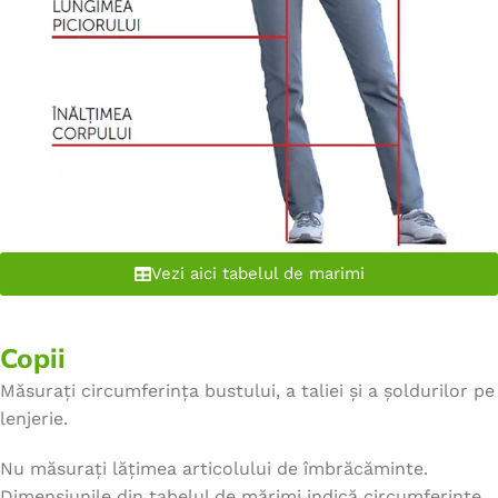
Vezi aici tabelul de marimi
Copii
Măsurați circumferința bustului, a taliei și a șoldurilor pe
lenjerie.
Nu măsurați lățimea articolului de îmbrăcăminte.
Dimensiunile din tabelul de mărimi indică circumferințe