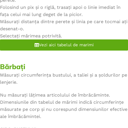
perete.
Folosind un pix și o riglă, trasați apoi o linie imediat în
fața celui mai lung deget de la picior.
Măsurați distanța dintre perete și linia pe care tocmai ați
desenat-o.
Selectați mărimea potrivită.
Vezi aici tabelul de marimi
Bărbați
Măsurați circumferința bustului, a taliei și a șoldurilor pe
lenjerie.
Nu măsurați lățimea articolului de îmbrăcăminte.
Dimensiunile din tabelul de mărimi indică circumferințe
măsurate pe corp și nu corespund dimensiunilor efective
ale îmbrăcămintei.