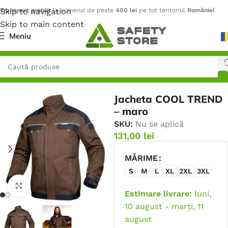
Skip to navigation
Transport gratuit
la comenzi de peste
400 lei
pe tot teritoriul
României
Skip to main content
Meniu
Prima pagină
/
Îmbrăcăminte
/
Jachete
Jacheta COOL TREND
– maro
SKU:
Nu se aplică
131,00
lei
MĂRIME
S
M
L
XL
2XL
3XL
Faceți click pentru a mări
Estimare livrare:
luni,
10 august - marți, 11
august