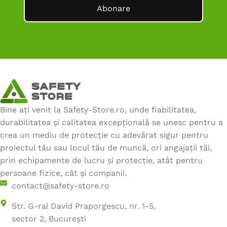
Abonare
Bine ați venit la Safety-Store.ro, unde fiabilitatea,
durabilitatea și calitatea excepțională se unesc pentru a
crea un mediu de protecție cu adevărat sigur pentru
proiectul tău sau locul tău de muncă, ori angajații tăi,
prin echipamente de lucru și protecție, atât pentru
persoane fizice, cât și companii.
contact@safety-store.ro
Str. G-ral David Praporgescu, nr. 1-5,
sector 2, București