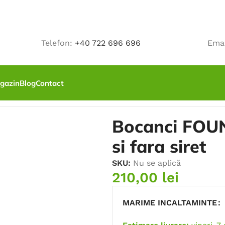
Telefon:
+40 722 696 696
Ema
gazin
Blog
Contact
, SRC, cu bombeu si fara siret
Bocanci FOU
si fara siret
SKU:
Nu se aplică
210,00
lei
MARIME INCALTAMINTE