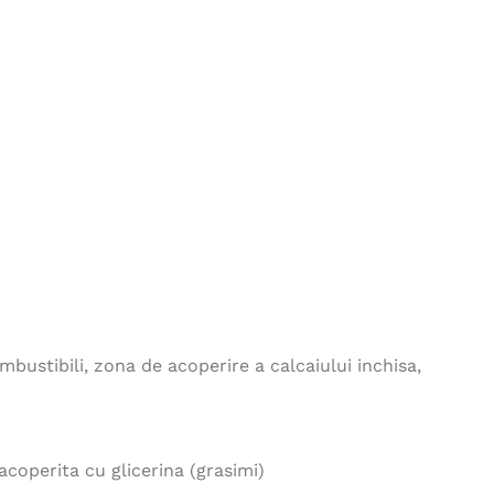
130,00
lei
Sort rezistent la acizi
AlphaTec®
79,00
lei
Jacheta polar M007 albastru
246,00
lei
Bretele elastice
reflectorizante - galben
mbustibili, zona de acoperire a calcaiului inchisa,
17,00
lei
coperita cu glicerina (grasimi)