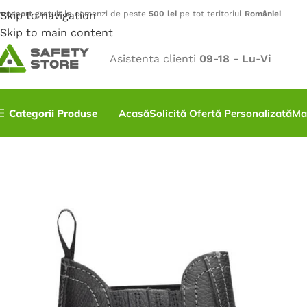
ransport gratuit
Skip to navigation
la comenzi de peste
500 lei
pe tot teritoriul
României
Skip to main content
Asistenta clienti
09-18 - Lu-Vi
Categorii Produse
Acasă
Solicită Ofertă Personalizată
Ma
Prima pagină
/
Încălțăminte
/
Bocanci
/
Bocanci FOUNDRY, S1