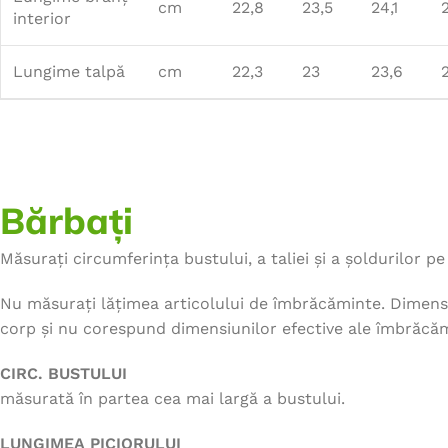
cm
22,8
23,5
24,1
interior
Lungime talpă
cm
22,3
23
23,6
Bărbați
Măsurați circumferința bustului, a taliei și a șoldurilor pe 
Nu măsurați lățimea articolului de îmbrăcăminte. Dimensi
corp și nu corespund dimensiunilor efective ale îmbrăcăm
CIRC. BUSTULUI
măsurată în partea cea mai largă a bustului.
LUNGIMEA PICIORULUI