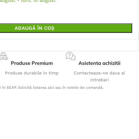
 august - luni, 10 august
ADAUGĂ ÎN COȘ
Produse Premium
Asistenta achizitii
Produse durabile in timp
Contacteaza-ne daca ai
intrebari
i în SEAP. Solicită listarea aici sau în notele de comandă.
Produse Populare
Pantaloni 2STRONG rosu