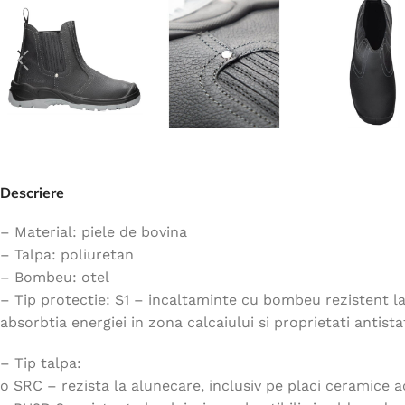
Jachete
Hanorace
Veste
Tricouri
Pelerine
Costume
Descriere
Combinezoane
Halate
– Material: piele de bovina
– Talpa: poliuretan
Șorțuri
– Bombeu: otel
Fleece
– Tip protectie: S1 – incaltaminte cu bombeu rezistent la 
Accesorii
absorbtia energiei in zona calcaiului si proprietati antista
– Tip talpa:
o SRC – rezista la alunecare, inclusiv pe placi ceramice 