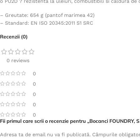
o PU2D ? rezistenta la uleiuri, combustibili si caldura de 
– Greutate: 654 g (pantof marimea 42)
– Standard: EN ISO 20345:2011 S1 SRC
Recenzii (0)
0 reviews
0
0
0
0
0
Fii primul care scrii o recenzie pentru „Bocanci FOUNDRY, S
Adresa ta de email nu va fi publicată.
Câmpurile obligato