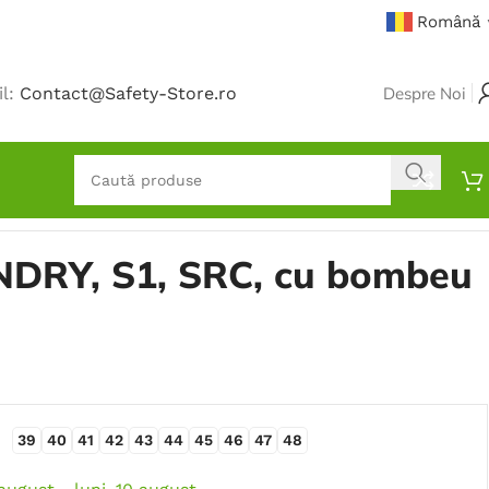
Română
il:
Contact@Safety-Store.ro
Despre Noi
NDRY, S1, SRC, cu bombeu
39
40
41
42
43
44
45
46
47
48