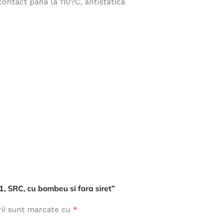
contact pana la 110?C, antistatica
Îmbrăcăminte de Lucru
vezi produse
1, SRC, cu bombeu si fara siret”
rii sunt marcate cu
*