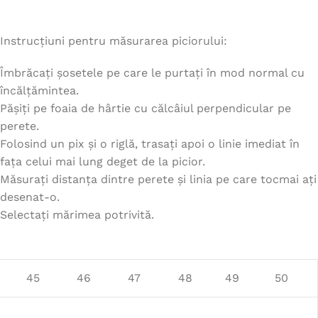
Instrucțiuni pentru măsurarea piciorului:
Îmbrăcați șosetele pe care le purtați în mod normal cu
încălțămintea.
Pășiți pe foaia de hârtie cu călcâiul perpendicular pe
perete.
Folosind un pix și o riglă, trasați apoi o linie imediat în
fața celui mai lung deget de la picior.
Măsurați distanța dintre perete și linia pe care tocmai ați
desenat-o.
Selectați mărimea potrivită.
45
46
47
48
49
50