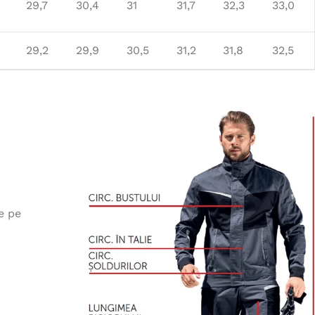
29,7
30,4
31
31,7
32,3
33,0
29,2
29,9
30,5
31,2
31,8
32,5
e pe