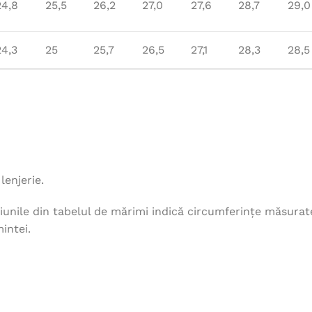
24,8
25,5
26,2
27,0
27,6
28,7
29,0
24,3
25
25,7
26,5
27,1
28,3
28,5
lenjerie.
unile din tabelul de mărimi indică circumferințe măsurat
intei.