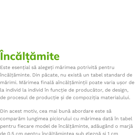
Încălțămite
Este esențial să alegeți mărimea potrivită pentru
încălțăminte. Din păcate, nu există un tabel standard de
mărimi. Mărimea finală aîncălțăminții poate varia ușor de
la individ la individ în funcție de producător, de design,
de procesul de producție și de compoziția materialului.
Din acest motiv, cea mai bună abordare este să
comparăm lungimea piciorului cu mărimea dată în tabel
pentru fiecare model de încălțăminte, adăugând o marjă
de 0,5 cm pentru încălțămintea sub gleznă și 1 cm