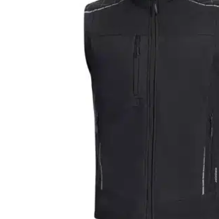
ÎMBRĂCĂMINTE ȘI ECHIPAMENT DE LUCRU
Pantaloni