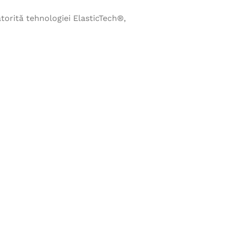
Îmbrăcăminte de Lucru
atorită tehnologiei ElasticTech®,
vezi produse