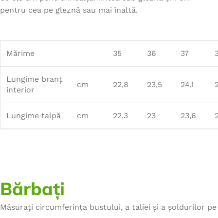
pentru cea pe gleznă sau mai înaltă.
Mărime
35
36
37
Lungime branț
cm
22,8
23,5
24,1
interior
Lungime talpă
cm
22,3
23
23,6
Bărbați
Măsurați circumferința bustului, a taliei și a șoldurilor pe 