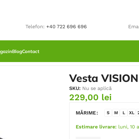
Telefon:
+40 722 696 696
Ema
gazin
Blog
Contact
Vesta VISION
SKU:
Nu se aplică
229,00
lei
MĂRIME
S
M
L
XL
Estimare livrare:
luni, 10 