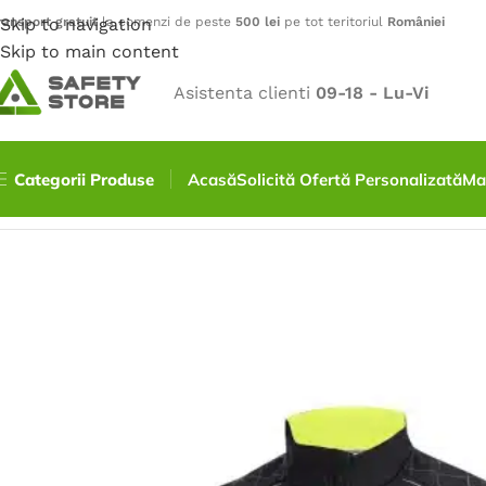
ransport gratuit
Skip to navigation
la comenzi de peste
500 lei
pe tot teritoriul
României
Skip to main content
Asistenta clienti
09-18 - Lu-Vi
Categorii Produse
Acasă
Solicită Ofertă Personalizată
Ma
Prima pagină
/
Outdoor
/
Veste
/
Vesta VISION iarna negru