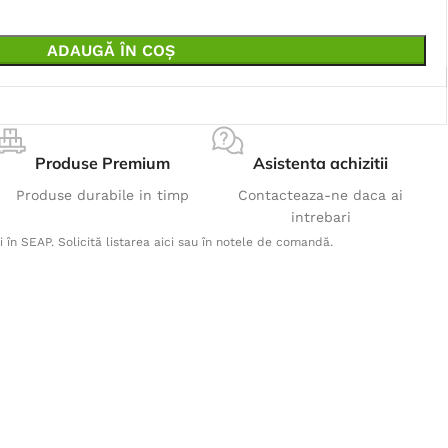
ADAUGĂ ÎN COȘ
Produse Premium
Asistenta achizitii
Produse durabile in timp
Contacteaza-ne daca ai
intrebari
i în SEAP. Solicită listarea aici sau în notele de comandă.
Produse Populare
Pantaloni cu pieptar COOL