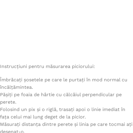
Instrucțiuni pentru măsurarea piciorului:
Îmbrăcați șosetele pe care le purtați în mod normal cu
încălțămintea.
Pășiți pe foaia de hârtie cu călcâiul perpendicular pe
perete.
Folosind un pix și o riglă, trasați apoi o linie imediat în
fața celui mai lung deget de la picior.
Măsurați distanța dintre perete și linia pe care tocmai ați
desenat-o.