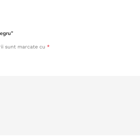
negru”
rii sunt marcate cu
*