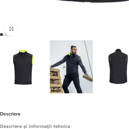
Jachete
Hanorace
Veste
Faceți click pentru a mări
Tricouri
Pelerine
Costume
Combinezoane
Halate
Șorțuri
Fleece
Accesorii
Descriere
Descriere și informații tehnice