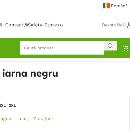
Română
il:
Contact@Safety-Store.ro
Despre Noi
 iarna negru
2XL
3XL
august - marți, 11 august