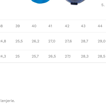
38
39
40
41
42
43
44
24,8
25,5
26,2
27,0
27,6
28,7
29,0
24,3
25
25,7
26,5
27,1
28,3
28,5
lenjerie.