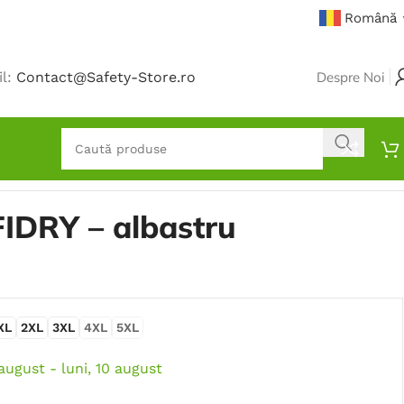
Română
il:
Contact@Safety-Store.ro
Despre Noi
IDRY – albastru
XL
2XL
3XL
4XL
5XL
 august - luni, 10 august