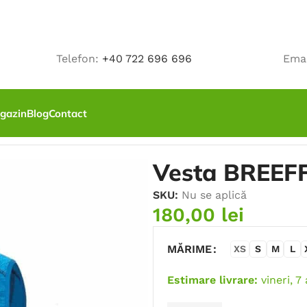
Telefon:
+40 722 696 696
Ema
gazin
Blog
Contact
tru
Vesta BREEFF
SKU:
Nu se aplică
180,00
lei
MĂRIME
XS
S
M
L
Estimare livrare:
vineri, 7