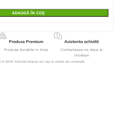
ADAUGĂ ÎN COȘ
Produse Premium
Asistenta achizitii
Produse durabile in timp
Contacteaza-ne daca ai
intrebari
i în SEAP. Solicită listarea aici sau în notele de comandă.
Produse Populare
Pantaloni cu pieptar