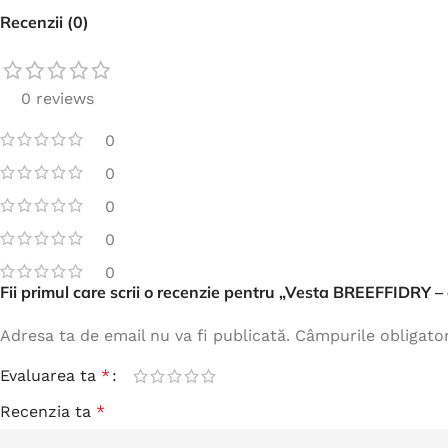
Recenzii (0)
0 reviews
0
0
0
0
0
Fii primul care scrii o recenzie pentru „Vesta BREEFFIDRY –
Adresa ta de email nu va fi publicată.
Câmpurile obligato
Evaluarea ta
*
Recenzia ta
*