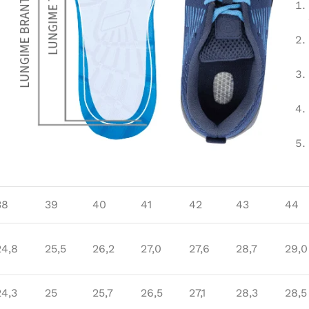
38
39
40
41
42
43
44
24,8
25,5
26,2
27,0
27,6
28,7
29,0
24,3
25
25,7
26,5
27,1
28,3
28,5