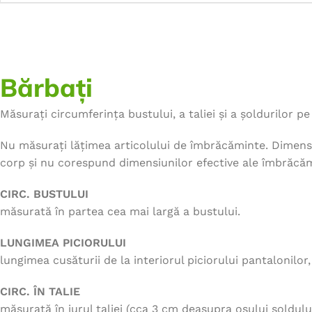
Bărbați
Măsurați circumferința bustului, a taliei și a șoldurilor pe 
Nu măsurați lățimea articolului de îmbrăcăminte. Dimensi
corp și nu corespund dimensiunilor efective ale îmbrăcăm
CIRC. BUSTULUI
măsurată în partea cea mai largă a bustului.
LUNGIMEA PICIORULUI
lungimea cusăturii de la interiorul piciorului pantalonilor
CIRC. ÎN TALIE
măsurată în jurul taliei (cca 3 cm deasupra osului șoldului