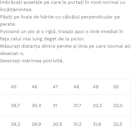
Îmbrăcați șosetele pe care le purtați în mod normal cu
încălțămintea.
Pășiți pe foaia de hârtie cu călcâiul perpendicular pe
perete.
Folosind un pix și o riglă, trasați apoi o linie imediat în
fața celui mai lung deget de la picior.
Măsurați distanța dintre perete și linia pe care tocmai ați
desenat-o.
Selectați mărimea potrivită.
45
46
47
48
49
50
29,7
30,4
31
31,7
32,3
33,0
29,2
29,9
30,5
31,2
31,8
32,5