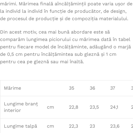
mărimi. Mărimea finală aîncălțăminții poate varia ușor de
la individ la individ în funcție de producător, de design,
de procesul de producție și de compoziția materialului.
Din acest motiv, cea mai bună abordare este să
comparăm lungimea piciorului cu mărimea dată în tabel
pentru fiecare model de încălțăminte, adăugând o marjă
de 0,5 cm pentru încălțămintea sub gleznă și 1 cm
pentru cea pe gleznă sau mai înaltă.
Mărime
35
36
37
Lungime branț
cm
22,8
23,5
24,1
interior
Lungime talpă
cm
22,3
23
23,6