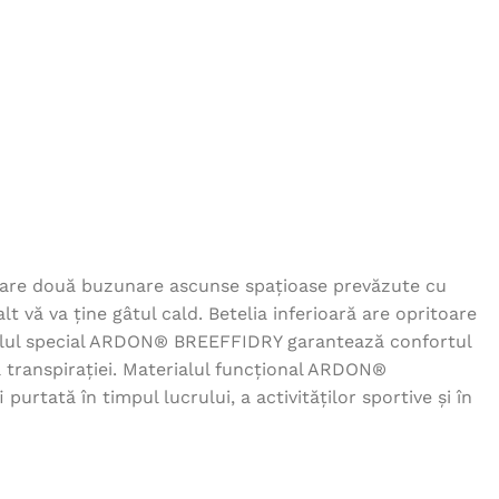
2STRONG rosu
158,00
lei
Jacheta fleece MICHAEL - gri
inchis
115,00
lei
Jacheta VISION - negru
237,00
lei
ta are două buzunare ascunse spațioase prevăzute cu
t vă va ține gâtul cald. Betelia inferioară are opritoare
Jacheta SUMMER -
terialul special ARDON® BREEFFIDRY garantează confortul
bleumarin
a transpirației. Materialul funcțional ARDON®
188,00
lei
urtată în timpul lucrului, a activităților sportive și în