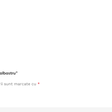
Îmbrăcăminte de Lucru
vezi produse
 albastru”
rii sunt marcate cu
*