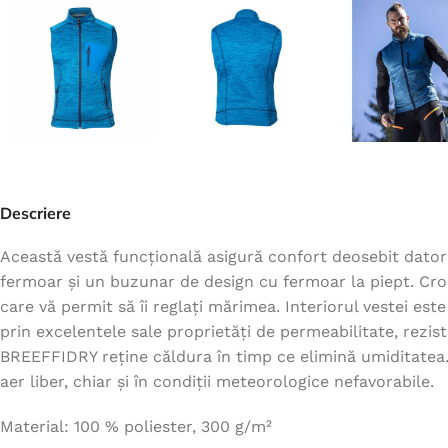
Jachete
Hanorace
Veste
Tricouri
Pelerine
Costume
Descriere
Combinezoane
Halate
Această vestă funcțională asigură confort deosebit dator
fermoar și un buzunar de design cu fermoar la piept. Croi 
Șorțuri
care vă permit să îi reglați mărimea. Interiorul vestei e
Fleece
prin excelentele sale proprietăți de permeabilitate, rezis
Accesorii
BREEFFIDRY reține căldura în timp ce elimină umiditatea. Gr
aer liber, chiar și în condiții meteorologice nefavorabile.
Material: 100 % poliester, 300 g/m²