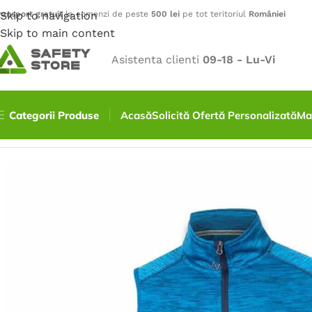
ransport gratuit
Skip to navigation
la comenzi de peste
500 lei
pe tot teritoriul
României
Skip to main content
Asistenta clienti
09-18 - Lu-Vi
Categorii Produse
Acasă
Solicită Ofertă Personalizată
Ma
Prima pagină
/
Outdoor
/
Veste
/
Vesta BREEFFIDRY – albas