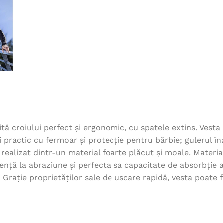
ită croiului perfect și ergonomic, cu spatele extins. Ves
practic cu fermoar și protecție pentru bărbie; gulerul înal
ste realizat dintr-un material foarte plăcut și moale. Ma
tență la abraziune și perfecta sa capacitate de absorbție 
ație proprietăților sale de uscare rapidă, vesta poate fi p